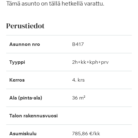
Tämä asunto on tällä hetkellä varattu.
Perustiedot
Asunnon nro
B417
Tyyppi
2h+kk+kph+prv
Kerros
4. krs
Ala (pinta-ala)
36 m²
Talon rakennusvuosi
Asumiskulu
785,86 €/kk