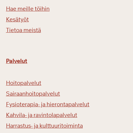
Hae meille töihin
Kesätyöt
Tietoa meistä
Palvelut
Hoitopalvelut
Sairaanhoitopalvelut
Fysioterapia- ja hierontapalvelut
Kahvila- ja ravintolapalvelut
Harrastus- ja kulttuuritoiminta