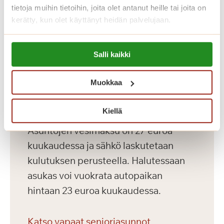
sisustaa kotisi mielesi mukaan omilla
tietoja muihin tietoihin, joita olet antanut heille tai joita on
kerätty, kun olet käyttänyt heidän palvelujaan.
huonekaluillasi. Kauniisti sisustetuissa
yleistiloissa asukkaidemme käytössä
Lue lisää evästeistä:
ovat kirjasto, ravintola, kahvila,
Salli kaikki
https://sagacare.fi/evasteet/
saunaosasto ja upea talvipuutarha.
Muokkaa
Asuntojen asumiskuluun sisältyy
Kiellä
asunnon vuokra sekä yhteiset tilat.
Asuntojen vesimaksu on 27 euroa
kuukaudessa ja sähkö laskutetaan
kulutuksen perusteella. Halutessaan
asukas voi vuokrata autopaikan
hintaan 23 euroa kuukaudessa.
Katso vapaat senioriasunnot