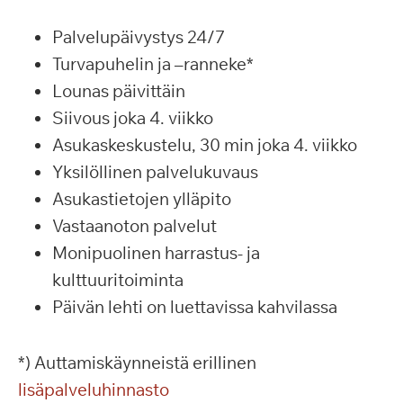
Palvelupäivystys 24/7
Turvapuhelin ja –ranneke*
Lounas päivittäin
Siivous joka 4. viikko
Asukaskeskustelu, 30 min joka 4. viikko
Yksilöllinen palvelukuvaus
Asukastietojen ylläpito
Vastaanoton palvelut
Monipuolinen harrastus- ja
kulttuuritoiminta
Päivän lehti on luettavissa kahvilassa
*) Auttamiskäynneistä erillinen
lisäpalveluhinnasto