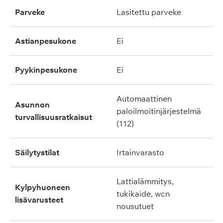
parveke
lasitettu parveke
astianpesukone
ei
pyykinpesukone
ei
automaattinen
asunnon
paloilmoitinjärjestelmä
turvallisuusratkaisut
(112)
säilytystilat
irtainvarasto
lattialämmitys,
kylpyhuoneen
tukikaide, wcn
lisävarusteet
nousutuet