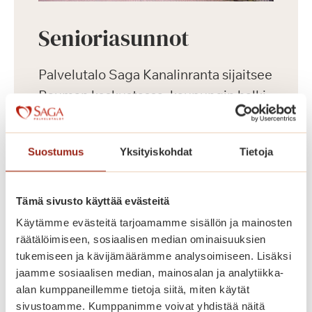
Senioriasunnot
Palvelutalo Saga Kanalinranta sijaitsee
Rauman keskustassa, kaupungin halki
virtaavan kanavan vehreällä rannalla.
Talossa on 80 parvekkeellista kaksiota
Suostumus
Yksityiskohdat
Tietoja
ikäihmisille. Saga Kanalinrannan
senioriasunnoissa omatoiminen arki
sujuu ja palvelut ovat lähellä. Saga
Tämä sivusto käyttää evästeitä
Kanalinrannan hyvin varustellut ja
Käytämme evästeitä tarjoamamme sisällön ja mainosten
esteettömät senioriasunnot on
räätälöimiseen, sosiaalisen median ominaisuuksien
tukemiseen ja kävijämäärämme analysoimiseen. Lisäksi
suunniteltu ja rakennettu Saga-
jaamme sosiaalisen median, mainosalan ja analytiikka-
palvelutalojen korkeiden
alan kumppaneillemme tietoja siitä, miten käytät
laatukriteerien mukaisesti. Voit
sivustoamme. Kumppanimme voivat yhdistää näitä