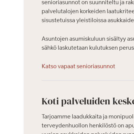
senioriasunnot on suunniteltu ja ra
palvelutalojen korkeiden laatukritee
sisustetuissa yleistiloissa asukkaid
Asuntojen asumiskuluun sisältyy as
sähkö laskutetaan kulutuksen perus
Katso vapaat senioriasunnot
Koti palveluiden kesk
Tarjoamme laadukkaita ja monipuolis
terveydenhuollon henkilöstö on ap