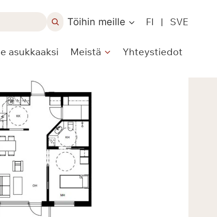
Töihin meille
FI
|
SVE
le asukkaaksi
Meistä
Yhteystiedot