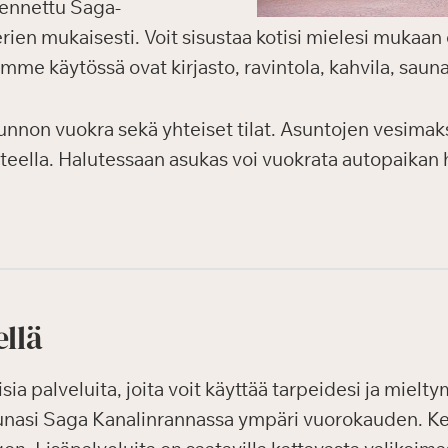
kennettu Saga-
rien mukaisesti. Voit sisustaa kotisi mielesi mukaan 
emme käytössä ovat kirjasto, ravintola, kahvila, saun
unnon vuokra sekä yhteiset tilat. Asuntojen vesima
teella. Halutessaan asukas voi vuokrata autopaikan
ellä
ia palveluita, joita voit käyttää tarpeidesi ja miel
unasi Saga Kanalinrannassa ympäri vuorokauden. K