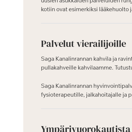
uusien asukkaiden palveluiden rungo
kotiin ovat esimerkiksi lääkehuolto 
Palvelut vierailijoille
Saga Kanalinrannan kahvila ja ravint
pullakahveille kahvilaamme. Tutustu
Saga Kanalinrannan hyvinvointipalve
fysioterapeutille, jalkahoitajalle j
Ympärivuorokautista