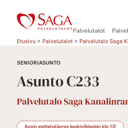
Siirry
sisältöön
Palvelutalot
Palve
Etusivu
>
Palvelutalot
>
Palvelutalo Saga 
SENIORIASUNTO
Asunto C233
Palvelutalo Saga Kanalinr
Avoin esittelykierros keskiviikkoisin klo 13!