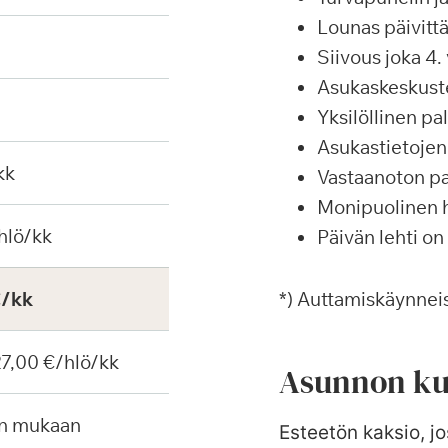
Lounas päivittä
Siivous joka 4. 
Asukaskeskustel
Yksilöllinen p
Asukastietojen 
kk
Vastaanoton pa
Monipuolinen ha
hlö/kk
Päivän lehti on
€/kk
*) Auttamiskäynneis
 27,00 €/hlö/kk
Asunnon ku
en mukaan
Esteetön kaksio, jo