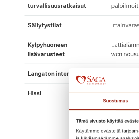
turvallisuusratkaisut
paloilmoit
säilytystilat
irtainvara
kylpyhuoneen
lattialämmitys, tukikaide,
lisävarusteet
wcn nousu
langaton internet
ei
hissi
kyllä, 4kpl
Suostumus
Tämä sivusto käyttää eväste
Käytämme evästeitä tarjoama
ja kävijämäärämme analysoim