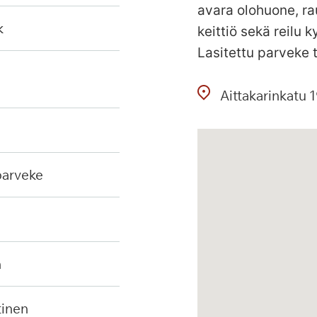
avara olohuone, r
k
keittiö sekä reilu 
Lasitettu parveke t
Aittakarinkatu
1
 parveke
n