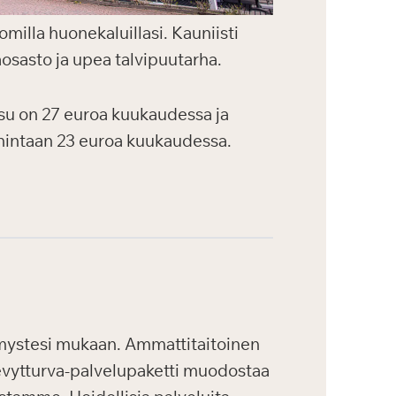
omilla huonekaluillasi. Kauniisti
aosasto ja upea talvipuutarha.
ksu on 27 euroa kuukaudessa ja
 hintaan 23 euroa kuukaudessa.
tymystesi mukaan. Ammattitaitoinen
evytturva-palvelupaketti muodostaa