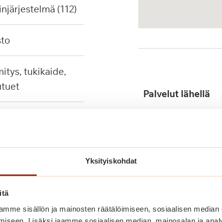
injärjestelmä (112)
sto
tuet
Palvelut lähellä
Yksityiskohdat
Julkinen liikenne
itä
mme sisällön ja mainosten räätälöimiseen, sosiaalisen median
iseen. Lisäksi jaamme sosiaalisen median, mainosalan ja analy