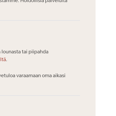
stamme. Hoidollisia palveluita
 lounasta tai piipahda
ltä
.
ervetuloa varaamaan oma aikasi