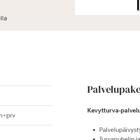
lla
Palvelupake
Kevytturva-palvelu
h+prv
Palvelupäivyst
Turvapuhelin j