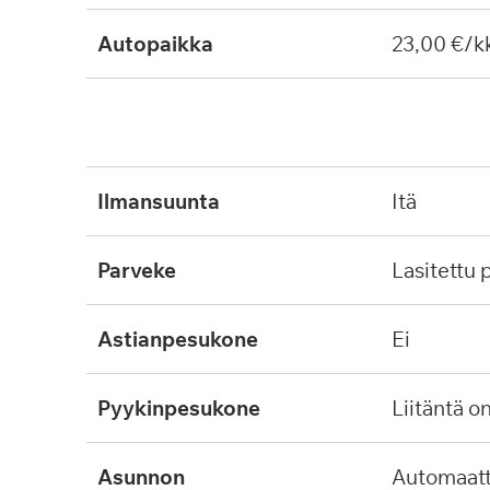
Autopaikka
23,00 €/k
ilmansuunta
itä
parveke
lasitettu
astianpesukone
ei
pyykinpesukone
liitäntä o
asunnon
automaattinen