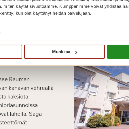
, miten käytät sivustoamme. Kumppanimme voivat yhdistää näitä t
n kerätty, kun olet käyttänyt heidän palvelujaan.
/
Muokkaa
itsee Rauman
avan kanavan vehreällä
sta kaksiota
nioriasunnoissa
vat lähellä. Saga
esteettömät