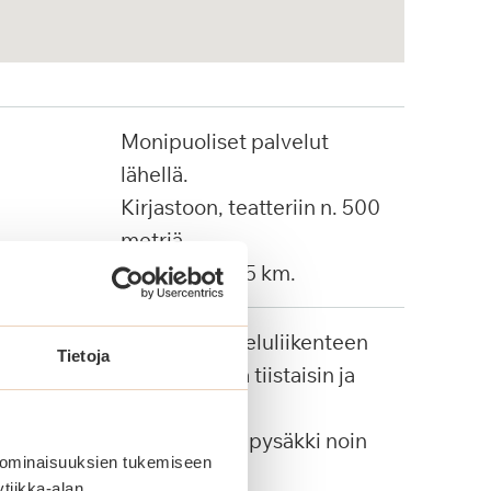
Monipuoliset palvelut
lähellä.
Kirjastoon, teatteriin n. 500
metriä.
Torille noin 1,5 km.
Rauman palveluliikenteen
Tietoja
auto kuljettaa tiistaisin ja
perjantaisin.
Paikallisbussipysäkki noin
 ominaisuuksien tukemiseen
100 metriä.
tiikka-alan