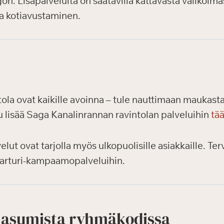
n. Lisäpalveluita on saatavilla kattavasta valikoima
ja kotiavustaminen.
ola ovat kaikille avoinna – tule nauttimaan maukasta
 lisää Saga Kanalinrannan ravintolan palveluihin
tää
lut ovat tarjolla myös ulkopuolisille asiakkaille. T
a parturi-kampaamopalveluihin.
 asumista ryhmäkodissa