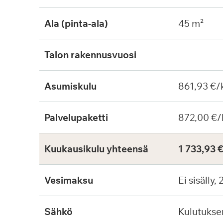
Ala (pinta-ala)
45 m²
Talon rakennusvuosi
Asumiskulu
861,93 €/
Palvelupaketti
872,00 €/
Kuukausikulu yhteensä
1 733,93 
Vesimaksu
Ei sisälly,
Sähkö
Kulutuks