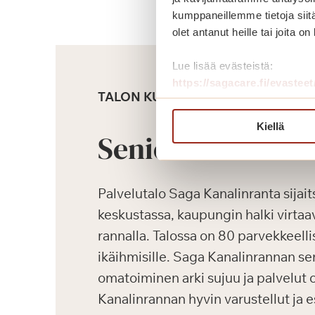
kumppaneillemme tietoja siitä
olet antanut heille tai joita o
Lue lisää evästeistä:
https://sagacare.fi/evasteet
TALON KUVAUS
Kiellä
Senioriasunnot
Palvelutalo Saga Kanalinranta sija
keskustassa, kaupungin halki virta
rannalla. Talossa on 80 parvekkeelli
ikäihmisille. Saga Kanalinrannan se
omatoiminen arki sujuu ja palvelut o
Kanalinrannan hyvin varustellut ja 