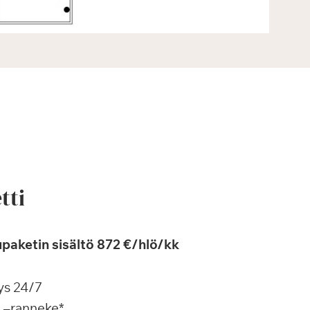
tti
paketin sisältö 872 €/hlö/kk
ys 24/7
a –ranneke*