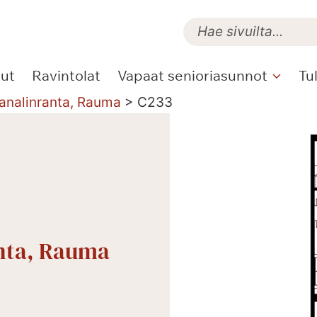
lut
Ravintolat
Vapaat senioriasunnot
Tu
Kanalinranta, Rauma
>
C233
anta, Rauma