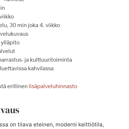
in
viikko
u, 30 min joka 4. viikko
alvelukuvaus
ylläpito
lvelut
rrastus- ja kulttuuritoiminta
 luettavissa kahvilassa
tä erillinen
lisäpalveluhinnasto
vaus
ssa on tilava eteinen, moderni keittiötila,