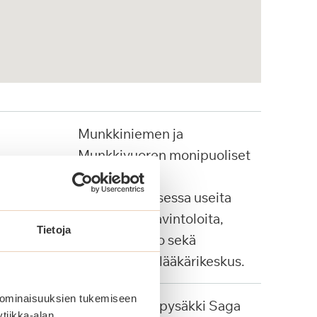
Munkkiniemen ja
Munkkivuoren monipuoliset
lähipalvelut.
Ostoskeskuksessa useita
marketteja, ravintoloita,
Tietoja
apteekki, Alko sekä
Pihjalalinnan lääkärikeskus.
 ominaisuuksien tukemiseen
Palvelulinjan pysäkki Saga
tiikka-alan