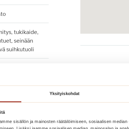
sto
tuet, seinään
ävä suihkutuoli
Palvelut lähellä
Yksityiskohdat
itä
mme sisällön ja mainosten räätälöimiseen, sosiaalisen median
iseen. Lisäksi jaamme sosiaalisen median, mainosalan ja analy