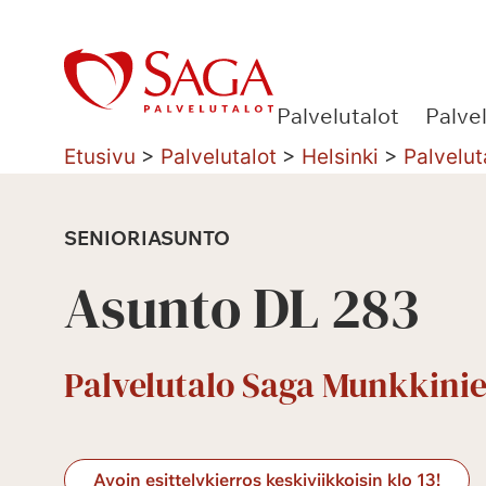
Siirry
sisältöön
Palvelutalot
Palve
Etusivu
>
Palvelutalot
>
Helsinki
>
Palvelut
SENIORIASUNTO
Asunto DL 283
Palvelutalo Saga Munkkinie
Avoin esittelykierros keskiviikkoisin klo 13!