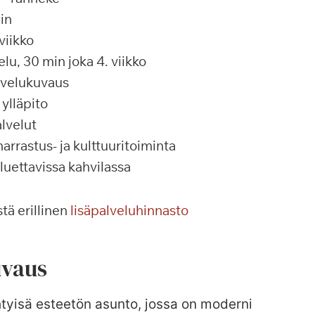
in
viikko
u, 30 min joka 4. viikko
alvelukuvaus
ylläpito
lvelut
rrastus- ja kulttuuritoiminta
 luettavissa kahvilassa
tä erillinen
lisäpalveluhinnasto
vaus
htyisä esteetön asunto, jossa on moderni