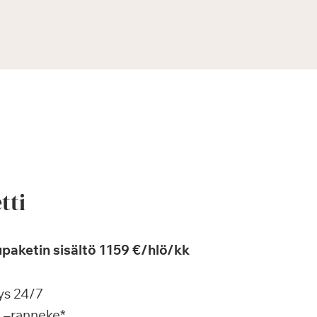
tti
paketin sisältö 1159 €/hlö/kk
ys 24/7
a –ranneke*