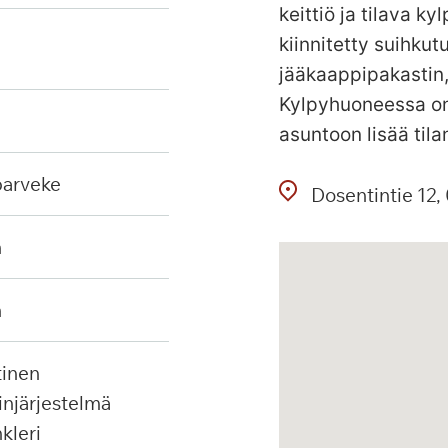
keittiö ja tilava 
kiinnitetty suihkut
jääkaappipakastin, 
Kylpyhuoneessa on 
asuntoon lisää tila
 parveke
Dosentintie
12
n
n
injärjestelmä
nkleri