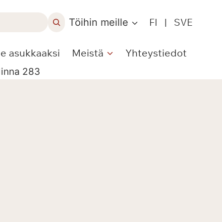
Töihin meille
FI
|
SVE
le asukkaaksi
Meistä
Yhteystiedot
linna 283