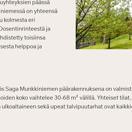
kuyhteyksien päässä
iniemessä on yhteensä
u kolmesta eri
Dosentinrinteestä ja
distetty toisiinsa
isesta helppoa ja
yös Saga Munkkiniemen päärakennuksena on valmist
den koko vaihtelee 30-68 m² välillä. Yhteiset tilat, 
 ja ulkoaltaineen sekä upeat talvipuutarhat ovat kaik