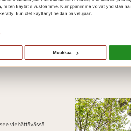
, miten käytät sivustoamme. Kumppanimme voivat yhdistää näitä t
n kerätty, kun olet käyttänyt heidän palvelujaan.
Julkinen liikenne
/
Muokkaa
tsee viehättävässä