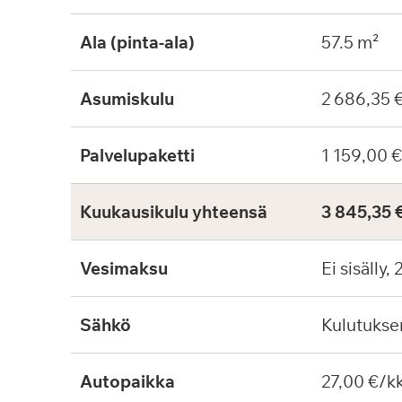
Ala (pinta-ala)
57.5 m²
Asumiskulu
2 686,35 
Palvelupaketti
1 159,00 
Kuukausikulu yhteensä
3 845,35 
Vesimaksu
Ei sisälly,
Sähkö
Kulutuks
Autopaikka
27,00 €/k