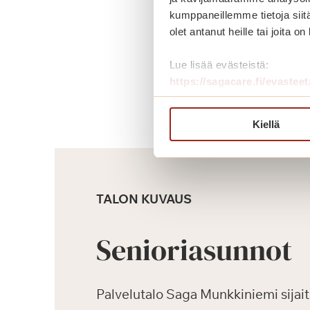
kumppaneillemme tietoja siitä
olet antanut heille tai joita o
Lue lisää evästeistä:
https://sagacare.fi/evasteet
Kiellä
TALON KUVAUS
Senioriasunnot
Palvelutalo Saga Munkkiniemi sijai