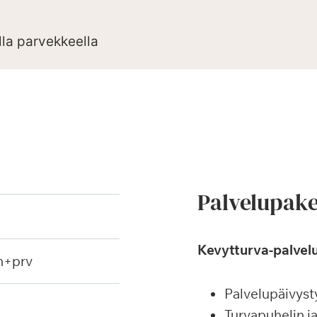
lla parvekkeella
Palvelupake
Kevytturva-palvelu
h+prv
Palvelupäivyst
Turvapuhelin j