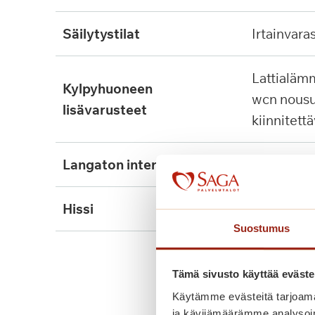
säilytystilat
irtainvara
lattialämmitys, tukikaide,
kylpyhuoneen
wcn nousu
lisävarusteet
kiinnitett
langaton internet
ei
hissi
kyllä
Suostumus
Tämä sivusto käyttää eväste
Käytämme evästeitä tarjoama
ja kävijämäärämme analysoim