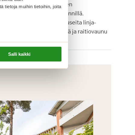
Munkkiniemen
ietoja muihin tietoihin, joita
pääsisäänkäynnillä.
Lähialueella useita linja-
autopysäkkejä ja raitiovaunu
4:n pysäkki.
Salli kaikki