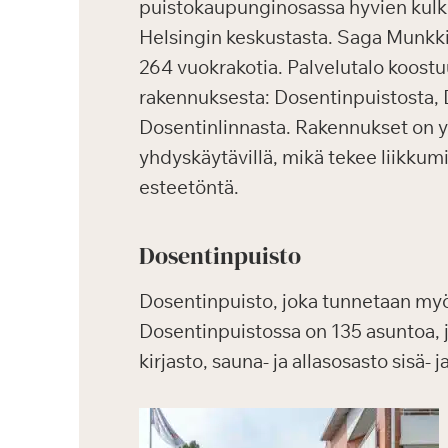
puistokaupunginosassa hyvien kul
Helsingin keskustasta. Saga Munkk
264 vuokrakotia. Palvelutalo koostu
rakennuksesta: Dosentinpuistosta, 
Dosentinlinnasta. Rakennukset on yh
yhdyskäytävillä, mikä tekee liikkum
esteetöntä.
Dosentinpuisto
Dosentinpuisto, joka tunnetaan m
Dosentinpuistossa on 135 asuntoa, joi
kirjasto, sauna- ja allasosasto sisä-