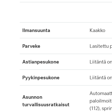
ilmansuunta
kaakko
parveke
lasitettu
astianpesukone
liitäntä o
pyykinpesukone
liitäntä o
automaattinen
asunnon
paloilmoit
turvallisuusratkaisut
(112), spri