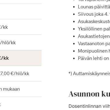
Lounas päivittä
Siivous joka 4. 
Asukaskeskustel
€/kk
Yksilöllinen p
Asukastietojen 
€/hlö/kk
Vastaanoton pa
Monipuolinen ha
€/kk
Päivän lehti on
 27,00 €/hlö/kk
*) Auttamiskäynneis
en mukaan
Asunnon ku
k
Dosentinlinnan vii