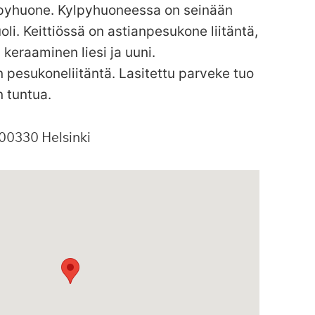
kylpyhuone. Kylpyhuoneessa on seinään
uoli. Keittiössä on astianpesukone liitäntä,
keraaminen liesi ja uuni.
pesukoneliitäntä. Lasitettu parveke tuo
n tuntua.
00330
Helsinki