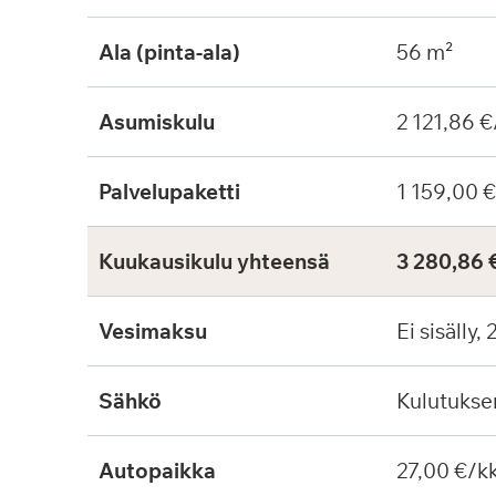
Ala (pinta-ala)
56 m²
Asumiskulu
2 121,86 €
Palvelupaketti
1 159,00 
Kuukausikulu yhteensä
3 280,86 
Vesimaksu
Ei sisälly,
Sähkö
Kulutuks
Autopaikka
27,00 €/k