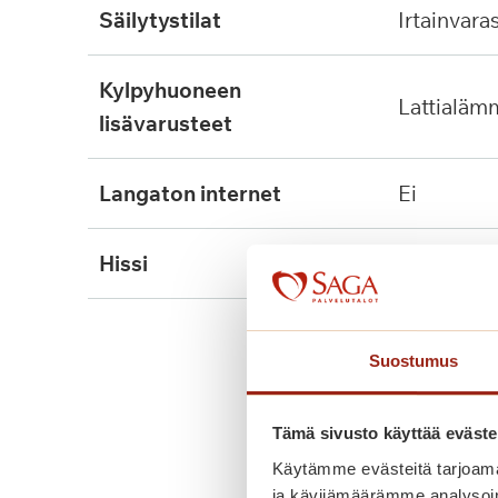
säilytystilat
irtainvara
kylpyhuoneen
lattialäm
lisävarusteet
langaton internet
ei
hissi
kyllä
Suostumus
Tämä sivusto käyttää eväste
Käytämme evästeitä tarjoama
ja kävijämäärämme analysoim