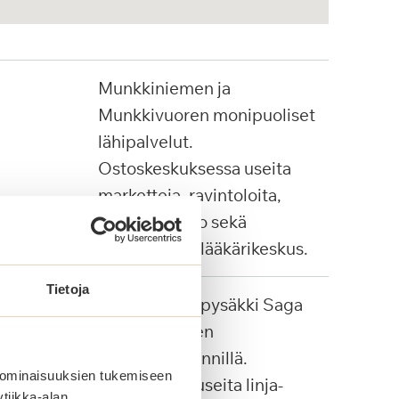
Munkkiniemen ja
Munkkivuoren monipuoliset
lähipalvelut.
Ostoskeskuksessa useita
marketteja, ravintoloita,
apteekki, Alko sekä
Pihjalalinnan lääkärikeskus.
Tietoja
Palvelulinjan pysäkki Saga
Munkkiniemen
pääsisäänkäynnillä.
 ominaisuuksien tukemiseen
Lähialueella useita linja-
tiikka-alan