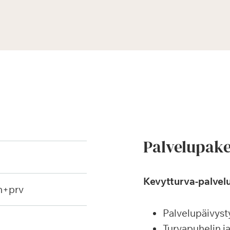
Palvelupake
Kevytturva-palvelu
h+prv
Palvelupäivyst
Turvapuhelin j