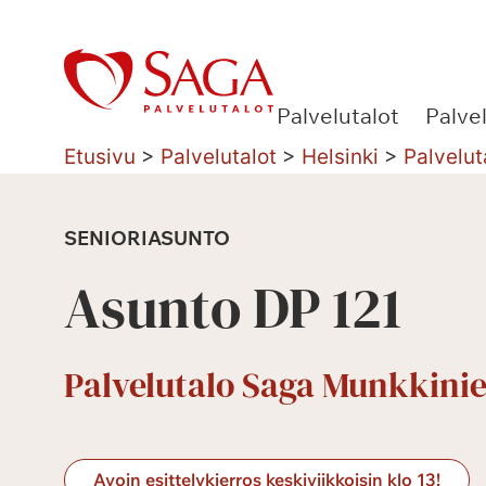
Siirry
sisältöön
Palvelutalot
Palve
Etusivu
>
Palvelutalot
>
Helsinki
>
Palvelut
SENIORIASUNTO
Asunto DP 121
Palvelutalo Saga Munkkinie
Avoin esittelykierros keskiviikkoisin klo 13!