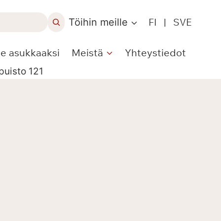
Töihin meille
FI
|
SVE
le asukkaaksi
Meistä
Yhteystiedot
puisto 121