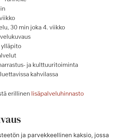
in
viikko
u, 30 min joka 4. viikko
alvelukuvaus
ylläpito
lvelut
rrastus- ja kulttuuritoiminta
 luettavissa kahvilassa
tä erillinen
lisäpalveluhinnasto
vaus
teetön ja parvekkeellinen kaksio, jossa