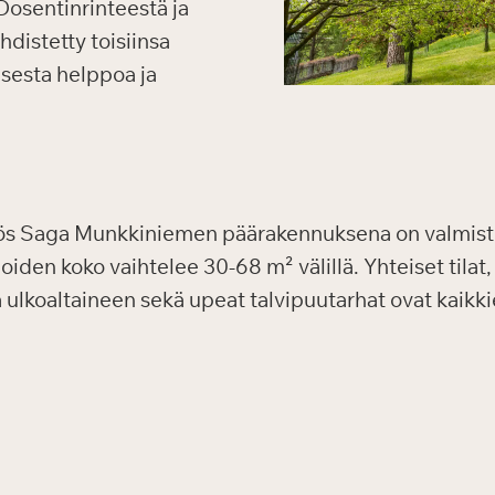
Dosentinrinteestä ja
distetty toisiinsa
isesta helppoa ja
yös Saga Munkkiniemen päärakennuksena on valmist
den koko vaihtelee 30-68 m² välillä. Yhteiset tilat, 
 ja ulkoaltaineen sekä upeat talvipuutarhat ovat kaik