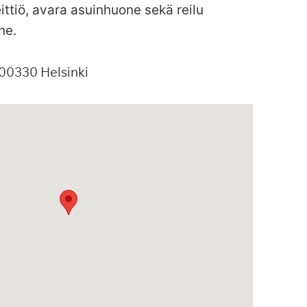
ittiö, avara asuinhuone sekä reilu
ne.
00330
Helsinki