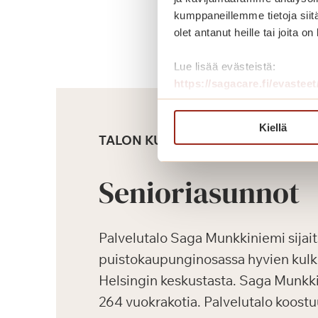
kumppaneillemme tietoja siitä
olet antanut heille tai joita o
Lue lisää evästeistä:
https://sagacare.fi/evasteet
Kiellä
TALON KUVAUS
Senioriasunnot
Palvelutalo Saga Munkkiniemi sijai
puistokaupunginosassa hyvien kul
Helsingin keskustasta. Saga Munkk
264 vuokrakotia. Palvelutalo koostu