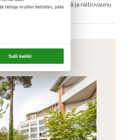
autopysäkkejä ja raitiovaunu
ietoja muihin tietoihin, joita
4:n pysäkki.
Salli kaikki