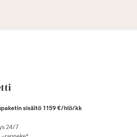
tti
paketin sisältö 1159 €/hlö/kk
ys 24/7
a –ranneke*