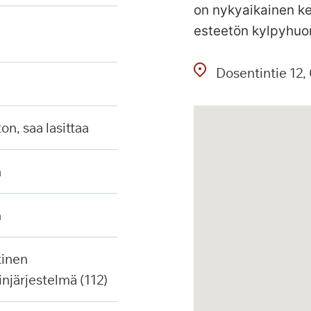
on nykyaikainen ke
esteetön kylpyhuo
Dosentintie
12
ton, saa lasittaa
n
n
injärjestelmä (112)