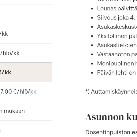
Lounas päivittä
Siivous joka 4. 
Asukaskeskustel
/kk
Yksilöllinen p
Asukastietojen 
€/hlö/kk
Vastaanoton pa
Monipuolinen ha
€/kk
Päivän lehti on
 27,00 €/hlö/kk
*) Auttamiskäynneis
en mukaan
Asunnon ku
k
Dosentinpuiston es