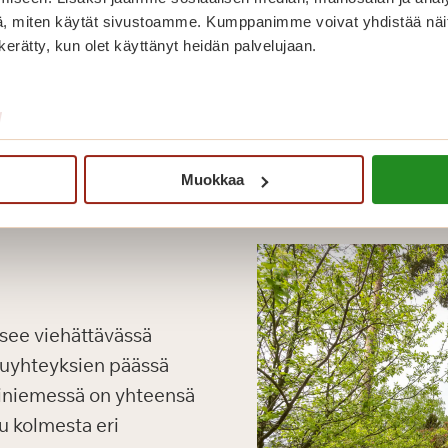
, miten käytät sivustoamme. Kumppanimme voivat yhdistää näitä t
n kerätty, kun olet käyttänyt heidän palvelujaan.
/
Muokkaa
tsee viehättävässä
kuyhteyksien päässä
iniemessä on yhteensä
u kolmesta eri