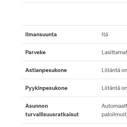
ilmansuunta
itä
parveke
lasittama
astianpesukone
liitäntä o
pyykinpesukone
liitäntä o
asunnon
automaattinen
turvallisuusratkaisut
paloilmoit