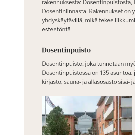
rakennuksesta: Dosentinpuistosta, 
Dosentinlinnasta. Rakennukset on yh
yhdyskäytävillä, mikä tekee liikkum
esteetöntä.
Dosentinpuisto
Dosentinpuisto, joka tunnetaan m
Dosentinpuistossa on 135 asuntoa, joi
kirjasto, sauna- ja allasosasto sisä-