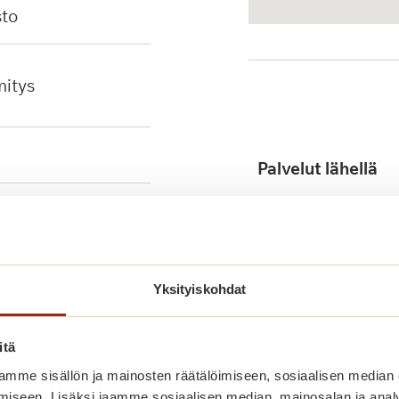
sto
mitys
Palvelut lähellä
Yksityiskohdat
itä
Julkinen liikenne
mme sisällön ja mainosten räätälöimiseen, sosiaalisen median
iseen. Lisäksi jaamme sosiaalisen median, mainosalan ja analy