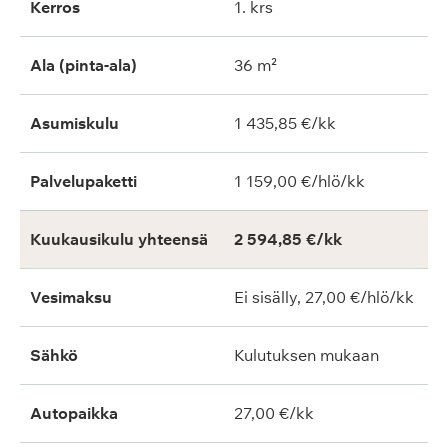
Kerros
1. krs
Ala (pinta-ala)
36 m²
Asumiskulu
1 435,85 €/kk
Palvelupaketti
1 159,00 €/hlö/kk
Kuukausikulu yhteensä
2 594,85 €/kk
Vesimaksu
Ei sisälly, 27,00 €/hlö/kk
Sähkö
Kulutuksen mukaan
Autopaikka
27,00 €/kk