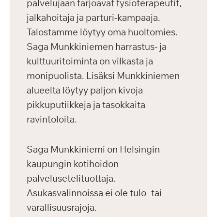
palvelujaan tarjoavat fysioterapeutit,
jalkahoitaja ja parturi-kampaaja.
Talostamme löytyy oma huoltomies.
Saga Munkkiniemen harrastus- ja
kulttuuritoiminta on vilkasta ja
monipuolista. Lisäksi Munkkiniemen
alueelta löytyy paljon kivoja
pikkuputiikkeja ja tasokkaita
ravintoloita.
Saga Munkkiniemi on Helsingin
kaupungin kotihoidon
palvelusetelituottaja.
Asukasvalinnoissa ei ole tulo- tai
varallisuusrajoja.