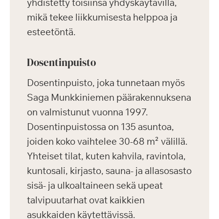
yhdistetty toisiinsa yhdyskäytävillä,
mikä tekee liikkumisesta helppoa ja
esteetöntä.
Dosentinpuisto
Dosentinpuisto, joka tunnetaan myös
Saga Munkkiniemen päärakennuksena
on valmistunut vuonna 1997.
Dosentinpuistossa on 135 asuntoa,
joiden koko vaihtelee 30-68 m² välillä.
Yhteiset tilat, kuten kahvila, ravintola,
kuntosali, kirjasto, sauna- ja allasosasto
sisä- ja ulkoaltaineen sekä upeat
talvipuutarhat ovat kaikkien
asukkaiden käytettävissä.