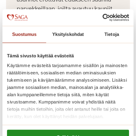
parvekkeillaan, joilta avautuu kauniit
näkymät Koneenpuistoon. Lisäksi
talossa on muun muassa jalkahoitajan
Suostumus
Yksityiskohdat
Tietoja
tilat, saunaosasto ja pyykkitupa.
Tämä sivusto käyttää evästeitä
Käytämme evästeitä tarjoamamme sisällön ja mainosten
räätälöimiseen, sosiaalisen median ominaisuuksien
tukemiseen ja kävijämäärämme analysoimiseen. Lisäksi
jaamme sosiaalisen median, mainosalan ja analytiikka-
alan kumppaneillemme tietoja siitä, miten käytät
sivustoamme. Kumppanimme voivat yhdistää näitä
tietoja muihin tietoihin, joita olet antanut heille tai joita on
kerätty, kun olet käyttänyt heidän palvelujaan.
Dosentinlinna
Lue lisää evästeistä: