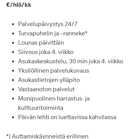
€/hlö/kk
Palvelupäivystys 24/7
Turvapuhelin ja –ranneke*
Lounas päivittäin
Siivous joka 4. viikko
Asukaskeskustelu, 30 min joka 4. viikko
Yksilöllinen palvelukuvaus
Asukastietojen ylläpito
Vastaanoton palvelut
Monipuolinen harrastus- ja
kulttuuritoiminta
Päivän lehti on luettavissa kahvilassa
*) Auttamiskäynneistä erillinen