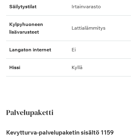
säilytystilat
irtainvarasto
kylpyhuoneen
lattialämmitys
lisävarusteet
langaton internet
ei
hissi
kyllä
Palvelupaketti
Kevytturva-palvelupaketin sisältö 1159