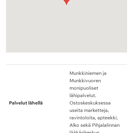
Munkkiniemen ja
Munkkivuoren
monipuoliset
lähipalvelut.
Palvelut lähellä
Ostoskeskuksessa
useita marketteja,
ravintoloita, apteekki,
Alko sekä Pihjalalinnan
lääkärikeskus.