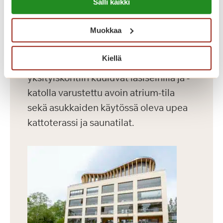
Dosentinlinna on vuonna 2016
Salli kaikki
https://sagacare.fi/evasteet/
valmistunut laajennusosa.
Muokkaa
Dosentinlinnassa on 71 modernia
asuntoa, joiden koko vaihtelee 30-60
Kiellä
m² välillä. Rakennuksen vaikuttaviin
yksityiskohtiin kuuluvat lasiseinillä ja -
katolla varustettu avoin atrium-tila
sekä asukkaiden käytössä oleva upea
kattoterassi ja saunatilat.