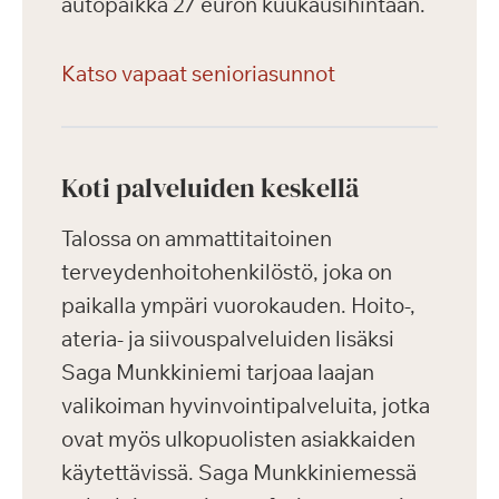
autopaikka 27 euron kuukausihintaan.
Katso vapaat senioriasunnot
Koti palveluiden keskellä
Talossa on ammattitaitoinen
terveydenhoitohenkilöstö, joka on
paikalla ympäri vuorokauden. Hoito-,
ateria- ja siivouspalveluiden lisäksi
Saga Munkkiniemi tarjoaa laajan
valikoiman hyvinvointipalveluita, jotka
ovat myös ulkopuolisten asiakkaiden
käytettävissä. Saga Munkkiniemessä