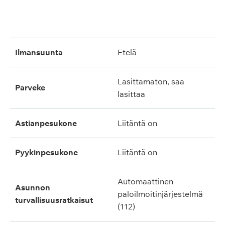
ilmansuunta
etelä
lasittamaton, saa
parveke
lasittaa
astianpesukone
liitäntä on
pyykinpesukone
liitäntä on
automaattinen
asunnon
paloilmoitinjärjestelmä
turvallisuusratkaisut
(112)