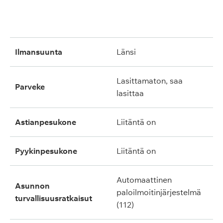
ilmansuunta
länsi
lasittamaton, saa
parveke
lasittaa
astianpesukone
liitäntä on
pyykinpesukone
liitäntä on
automaattinen
asunnon
paloilmoitinjärjestelmä
turvallisuusratkaisut
(112)