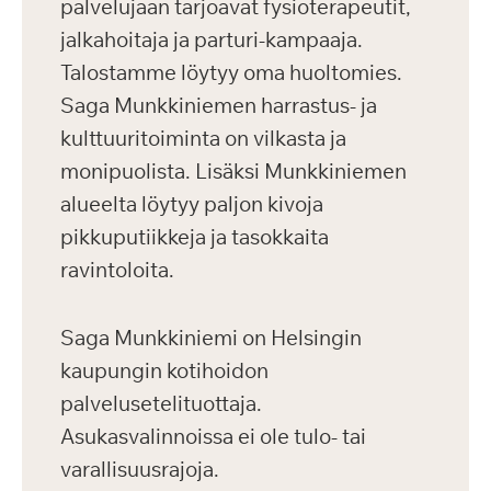
palvelujaan tarjoavat fysioterapeutit,
jalkahoitaja ja parturi-kampaaja.
Talostamme löytyy oma huoltomies.
Saga Munkkiniemen harrastus- ja
kulttuuritoiminta on vilkasta ja
monipuolista. Lisäksi Munkkiniemen
alueelta löytyy paljon kivoja
pikkuputiikkeja ja tasokkaita
ravintoloita.
Saga Munkkiniemi on Helsingin
kaupungin kotihoidon
palvelusetelituottaja.
Asukasvalinnoissa ei ole tulo- tai
varallisuusrajoja.