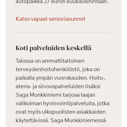
autopaikka 27 euron kuukausihintaan.
Katso vapaat senioriasunnot
Koti palveluiden keskellä
Talossa on ammattitaitoinen
terveydenhoitohenkilöstö, joka on
paikalla ympäri vuorokauden. Hoito-,
ateria- ja siivouspalveluiden lisäksi
Saga Munkkiniemi tarjoaa laajan
valikoiman hyvinvointipalveluita, jotka
ovat myös ulkopuolisten asiakkaiden
käytettävissä. Saga Munkkiniemessä