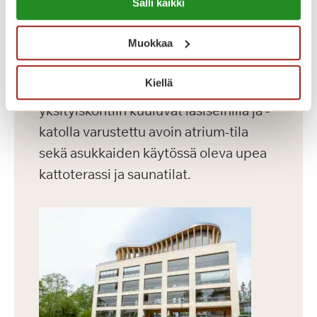
Dosentinlinna on vuonna 2016
Salli kaikki
https://sagacare.fi/evasteet/
valmistunut laajennusosa.
Muokkaa
Dosentinlinnassa on 71 modernia
asuntoa, joiden koko vaihtelee 30-60
Kiellä
m² välillä. Rakennuksen vaikuttaviin
yksityiskohtiin kuuluvat lasiseinillä ja -
katolla varustettu avoin atrium-tila
sekä asukkaiden käytössä oleva upea
kattoterassi ja saunatilat.