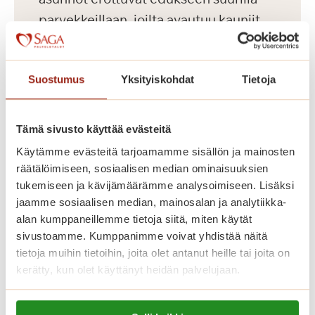
parvekkeillaan, joilta avautuu kauniit
näkymät Koneenpuistoon. Lisäksi
talossa on muun muassa jalkahoitajan
Suostumus
Yksityiskohdat
Tietoja
tilat, saunaosasto ja pyykkitupa.
Tämä sivusto käyttää evästeitä
Käytämme evästeitä tarjoamamme sisällön ja mainosten
räätälöimiseen, sosiaalisen median ominaisuuksien
tukemiseen ja kävijämäärämme analysoimiseen. Lisäksi
jaamme sosiaalisen median, mainosalan ja analytiikka-
alan kumppaneillemme tietoja siitä, miten käytät
sivustoamme. Kumppanimme voivat yhdistää näitä
tietoja muihin tietoihin, joita olet antanut heille tai joita on
kerätty, kun olet käyttänyt heidän palvelujaan.
Dosentinlinna
Lue lisää evästeistä: