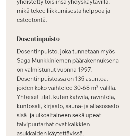
yhdistetty toisiinsa yhdyskäytävillä,
mikä tekee liikkumisesta helppoa ja
esteetöntä.
Dosentinpuisto
Dosentinpuisto, joka tunnetaan myös
Saga Munkkiniemen päärakennuksena
on valmistunut vuonna 1997.
Dosentinpuistossa on 135 asuntoa,
joiden koko vaihtelee 30-68 m² välillä.
Yhteiset tilat, kuten kahvila, ravintola,
kuntosali, kirjasto, sauna- ja allasosasto
sisä- ja ulkoaltaineen sekä upeat
talvipuutarhat ovat kaikkien
asukkaiden käytettävissä.