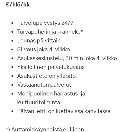
€/hlö/kk
Palvelupäivystys 24/7
Turvapuhelin ja –ranneke*
Lounas päivittäin
Siivous joka 4. viikko
Asukaskeskustelu, 30 min joka 4. viikko
Yksilöllinen palvelukuvaus
Asukastietojen ylläpito
Vastaanoton palvelut
Monipuolinen harrastus- ja
kulttuuritoiminta
Päivän lehti on luettavissa kahvilassa
*) Auttamiskäynneistä erillinen