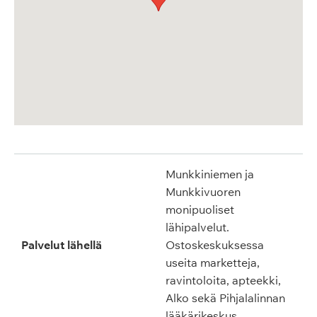
Munkkiniemen ja
Munkkivuoren
monipuoliset
lähipalvelut.
Palvelut lähellä
Ostoskeskuksessa
useita marketteja,
ravintoloita, apteekki,
Alko sekä Pihjalalinnan
lääkärikeskus.