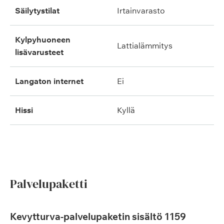
säilytystilat
irtainvarasto
kylpyhuoneen
lattialämmitys
lisävarusteet
langaton internet
ei
hissi
kyllä
Palvelupaketti
Kevytturva-palvelupaketin sisältö 1159