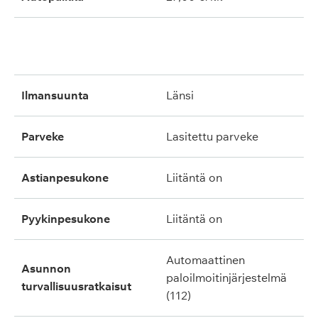
ilmansuunta
länsi
parveke
lasitettu parveke
astianpesukone
liitäntä on
pyykinpesukone
liitäntä on
automaattinen
asunnon
paloilmoitinjärjestelmä
turvallisuusratkaisut
(112)