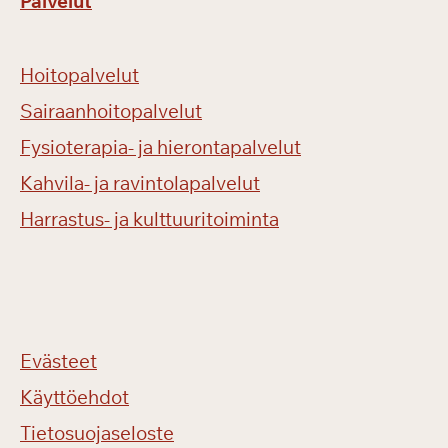
Palvelut
Hoitopalvelut
Sairaanhoitopalvelut
Fysioterapia- ja hierontapalvelut
Kahvila- ja ravintolapalvelut
Harrastus- ja kulttuuritoiminta
Evästeet
Käyttöehdot
Tietosuojaseloste