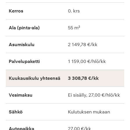
Kerros
0. krs
Ala (pinta-ala)
55 m²
Asumiskulu
2 149,78 €/kk
Palvelupaketti
1 159,00 €/hlö/kk
Kuukausikulu yhteensä
3 308,78 €/kk
Vesimaksu
Ei sisälly, 27,00 €/hlö/kk
Sähkö
Kulutuksen mukaan
Autopaikka
27,00 €/kk