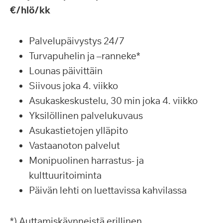
€/hlö/kk
Palvelupäivystys 24/7
Turvapuhelin ja –ranneke*
Lounas päivittäin
Siivous joka 4. viikko
Asukaskeskustelu, 30 min joka 4. viikko
Yksilöllinen palvelukuvaus
Asukastietojen ylläpito
Vastaanoton palvelut
Monipuolinen harrastus- ja
kulttuuritoiminta
Päivän lehti on luettavissa kahvilassa
*) Auttamiskäynneistä erillinen