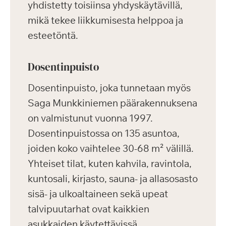
yhdistetty toisiinsa yhdyskäytävillä,
mikä tekee liikkumisesta helppoa ja
esteetöntä.
Dosentinpuisto
Dosentinpuisto, joka tunnetaan myös
Saga Munkkiniemen päärakennuksena
on valmistunut vuonna 1997.
Dosentinpuistossa on 135 asuntoa,
joiden koko vaihtelee 30-68 m² välillä.
Yhteiset tilat, kuten kahvila, ravintola,
kuntosali, kirjasto, sauna- ja allasosasto
sisä- ja ulkoaltaineen sekä upeat
talvipuutarhat ovat kaikkien
asukkaiden käytettävissä.