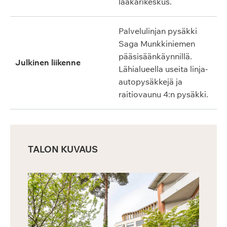
lääkärikeskus.
Palvelulinjan pysäkki
Saga Munkkiniemen
pääsisäänkäynnillä.
Julkinen liikenne
Lähialueella useita linja-
autopysäkkejä ja
raitiovaunu 4:n pysäkki.
TALON KUVAUS