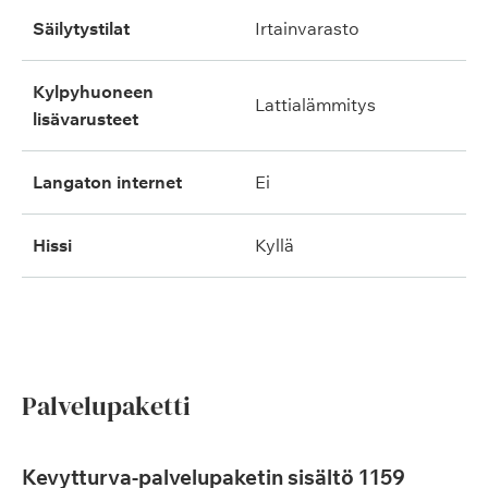
säilytystilat
irtainvarasto
kylpyhuoneen
lattialämmitys
lisävarusteet
langaton internet
ei
hissi
kyllä
Palvelupaketti
Kevytturva-palvelupaketin sisältö 1159