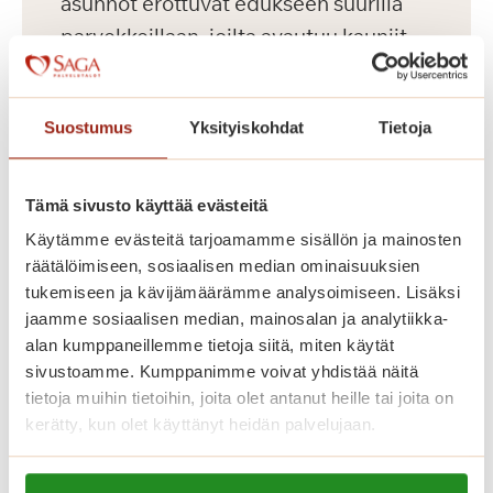
asunnot erottuvat edukseen suurilla
parvekkeillaan, joilta avautuu kauniit
näkymät Koneenpuistoon. Lisäksi
talossa on muun muassa jalkahoitajan
Suostumus
Yksityiskohdat
Tietoja
tilat, saunaosasto ja pyykkitupa.
Tämä sivusto käyttää evästeitä
Käytämme evästeitä tarjoamamme sisällön ja mainosten
räätälöimiseen, sosiaalisen median ominaisuuksien
tukemiseen ja kävijämäärämme analysoimiseen. Lisäksi
jaamme sosiaalisen median, mainosalan ja analytiikka-
alan kumppaneillemme tietoja siitä, miten käytät
sivustoamme. Kumppanimme voivat yhdistää näitä
tietoja muihin tietoihin, joita olet antanut heille tai joita on
kerätty, kun olet käyttänyt heidän palvelujaan.
Dosentinlinna
Lue lisää evästeistä: