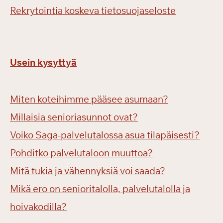
Rekrytointia koskeva tietosuojaseloste
Usein kysyttyä
Miten koteihimme pääsee asumaan?
Millaisia senioriasunnot ovat?
Voiko Saga-palvelutalossa asua tilapäisesti?
Pohditko palvelutaloon muuttoa?
Mitä tukia ja vähennyksiä voi saada?
Mikä ero on senioritalolla, palvelutalolla ja
hoivakodilla?