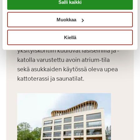
Salli kaikki
Dosentinlinna on vuonna 2016
https://sagacare.fi/evasteet/
valmistunut laajennusosa.
Muokkaa
Dosentinlinnassa on 71 modernia
asuntoa, joiden koko vaihtelee 30-60
Kiellä
m² välillä. Rakennuksen vaikuttaviin
yksityiskohtiin kuuluvat lasiseinillä ja -
katolla varustettu avoin atrium-tila
sekä asukkaiden käytössä oleva upea
kattoterassi ja saunatilat.