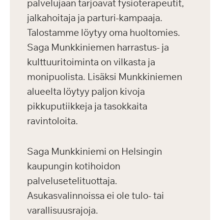
palvelujaan tarjoavat fysioterapeutit,
jalkahoitaja ja parturi-kampaaja.
Talostamme löytyy oma huoltomies.
Saga Munkkiniemen harrastus- ja
kulttuuritoiminta on vilkasta ja
monipuolista. Lisäksi Munkkiniemen
alueelta löytyy paljon kivoja
pikkuputiikkeja ja tasokkaita
ravintoloita.
Saga Munkkiniemi on Helsingin
kaupungin kotihoidon
palvelusetelituottaja.
Asukasvalinnoissa ei ole tulo- tai
varallisuusrajoja.