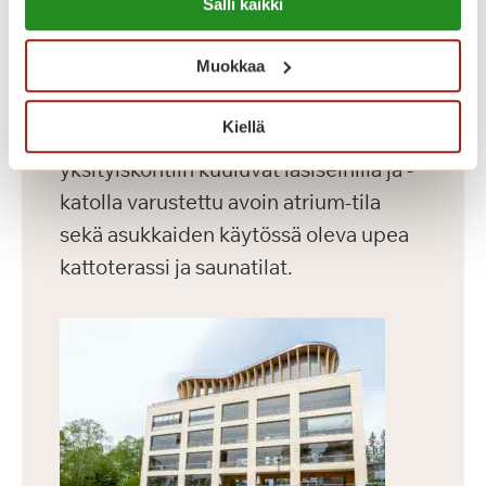
Dosentinlinna on vuonna 2016
Salli kaikki
https://sagacare.fi/evasteet/
valmistunut laajennusosa.
Muokkaa
Dosentinlinnassa on 71 modernia
asuntoa, joiden koko vaihtelee 30-60
Kiellä
m² välillä. Rakennuksen vaikuttaviin
yksityiskohtiin kuuluvat lasiseinillä ja -
katolla varustettu avoin atrium-tila
sekä asukkaiden käytössä oleva upea
kattoterassi ja saunatilat.