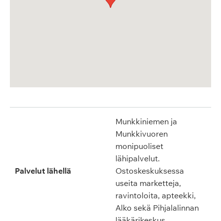
Munkkiniemen ja
Munkkivuoren
monipuoliset
lähipalvelut.
Palvelut lähellä
Ostoskeskuksessa
useita marketteja,
ravintoloita, apteekki,
Alko sekä Pihjalalinnan
lääkärikeskus.