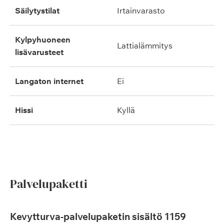
säilytystilat
irtainvarasto
kylpyhuoneen
lattialämmitys
lisävarusteet
langaton internet
ei
hissi
kyllä
Palvelupaketti
Kevytturva-palvelupaketin sisältö 1159