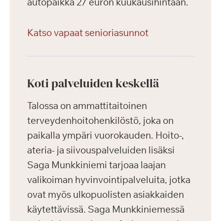
autopaikka 27 euron kuukausihintaan.
Katso vapaat senioriasunnot
Koti palveluiden keskellä
Talossa on ammattitaitoinen
terveydenhoitohenkilöstö, joka on
paikalla ympäri vuorokauden. Hoito-,
ateria- ja siivouspalveluiden lisäksi
Saga Munkkiniemi tarjoaa laajan
valikoiman hyvinvointipalveluita, jotka
ovat myös ulkopuolisten asiakkaiden
käytettävissä. Saga Munkkiniemessä