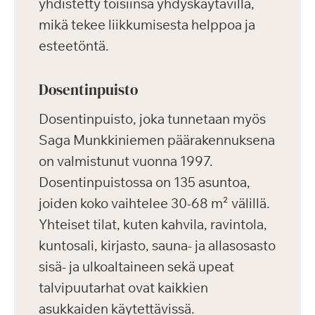
yhdistetty toisiinsa yhdyskäytävillä,
mikä tekee liikkumisesta helppoa ja
esteetöntä.
Dosentinpuisto
Dosentinpuisto, joka tunnetaan myös
Saga Munkkiniemen päärakennuksena
on valmistunut vuonna 1997.
Dosentinpuistossa on 135 asuntoa,
joiden koko vaihtelee 30-68 m² välillä.
Yhteiset tilat, kuten kahvila, ravintola,
kuntosali, kirjasto, sauna- ja allasosasto
sisä- ja ulkoaltaineen sekä upeat
talvipuutarhat ovat kaikkien
asukkaiden käytettävissä.