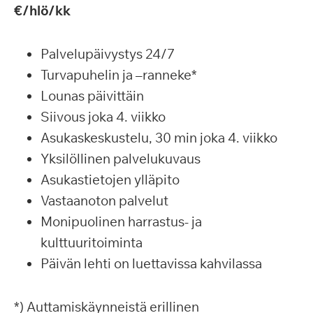
€/hlö/kk
Palvelupäivystys 24/7
Turvapuhelin ja –ranneke*
Lounas päivittäin
Siivous joka 4. viikko
Asukaskeskustelu, 30 min joka 4. viikko
Yksilöllinen palvelukuvaus
Asukastietojen ylläpito
Vastaanoton palvelut
Monipuolinen harrastus- ja
kulttuuritoiminta
Päivän lehti on luettavissa kahvilassa
*) Auttamiskäynneistä erillinen