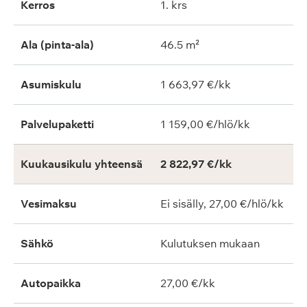
Kerros
1. krs
Ala (pinta-ala)
46.5 m²
Asumiskulu
1 663,97 €/kk
Palvelupaketti
1 159,00 €/hlö/kk
Kuukausikulu yhteensä
2 822,97 €/kk
Vesimaksu
Ei sisälly, 27,00 €/hlö/kk
Sähkö
Kulutuksen mukaan
Autopaikka
27,00 €/kk