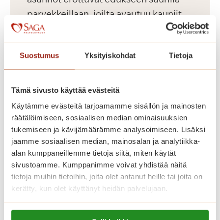
parvekkeillaan, joilta avautuu kauniit
näkymät Koneenpuistoon. Lisäksi
talossa on muun muassa jalkahoitajan
Suostumus
Yksityiskohdat
Tietoja
tilat, saunaosasto ja pyykkitupa.
Tämä sivusto käyttää evästeitä
Käytämme evästeitä tarjoamamme sisällön ja mainosten
räätälöimiseen, sosiaalisen median ominaisuuksien
tukemiseen ja kävijämäärämme analysoimiseen. Lisäksi
jaamme sosiaalisen median, mainosalan ja analytiikka-
alan kumppaneillemme tietoja siitä, miten käytät
sivustoamme. Kumppanimme voivat yhdistää näitä
tietoja muihin tietoihin, joita olet antanut heille tai joita on
kerätty, kun olet käyttänyt heidän palvelujaan.
Dosentinlinna
Lue lisää evästeistä: