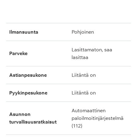
ilmansuunta
pohjoinen
lasittamaton, saa
parveke
lasittaa
astianpesukone
liitäntä on
pyykinpesukone
liitäntä on
automaattinen
asunnon
paloilmoitinjärjestelmä
turvallisuusratkaisut
(112)