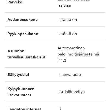
parveke
lasittaa
astianpesukone
liitäntä on
pyykinpesukone
liitäntä on
automaattinen
asunnon
paloilmoitinjärjestelmä
turvallisuusratkaisut
(112)
säilytystilat
irtainvarasto
kylpyhuoneen
lattialämmitys
lisävarusteet
langaton internet
ei