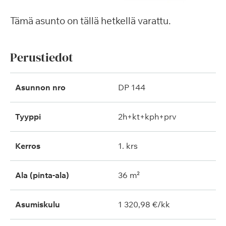
Tämä asunto on tällä hetkellä varattu.
Perustiedot
Asunnon nro
DP 144
Tyyppi
2h+kt+kph+prv
Kerros
1. krs
Ala (pinta-ala)
36 m²
Asumiskulu
1 320,98 €/kk