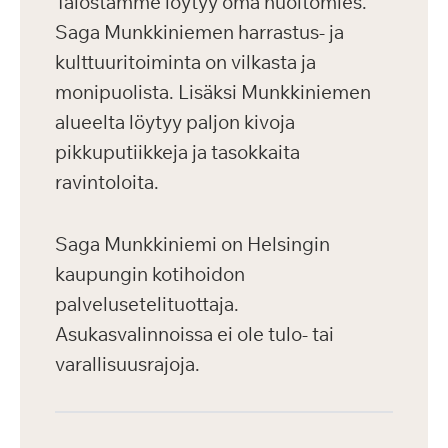
Talostamme löytyy oma huoltomies.
Saga Munkkiniemen harrastus- ja
kulttuuritoiminta on vilkasta ja
monipuolista. Lisäksi Munkkiniemen
alueelta löytyy paljon kivoja
pikkuputiikkeja ja tasokkaita
ravintoloita.
Saga Munkkiniemi on Helsingin
kaupungin kotihoidon
palvelusetelituottaja.
Asukasvalinnoissa ei ole tulo- tai
varallisuusrajoja.