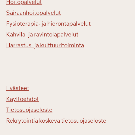
Hoitopalvelut
Sairaanhoitopalvelut
Fysioterapia- ja hierontapalvelut
Kahvila- ja ravintolapalvelut
Harrastus- ja kulttuuritoiminta
Evästeet
Käyttöehdot
Tietosuojaseloste
Rekrytointia koskeva tietosuojaseloste