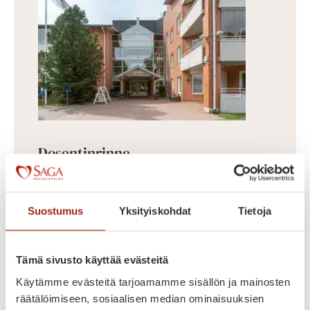
Dosentinrinne
Vuonna 2009 valmistunut
Dosentinrinne on Saga Munkkiniemen
Suostumus
Yksityiskohdat
Tietoja
laajennusosa, jossa on 58 asuntoa
kooltaan 43,5-87 m². Dosentinrinteen
Tämä sivusto käyttää evästeitä
asunnot erottuvat edukseen suurilla
Käytämme evästeitä tarjoamamme sisällön ja mainosten
parvekkeillaan, joilta avautuu kauniit
räätälöimiseen, sosiaalisen median ominaisuuksien
näkymät Koneenpuistoon. Lisäksi