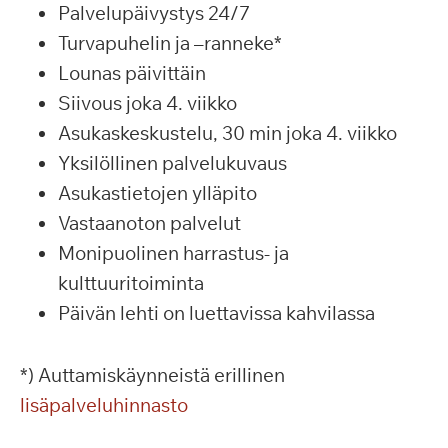
Palvelupäivystys 24/7
Turvapuhelin ja –ranneke*
Lounas päivittäin
Siivous joka 4. viikko
Asukaskeskustelu, 30 min joka 4. viikko
Yksilöllinen palvelukuvaus
Asukastietojen ylläpito
Vastaanoton palvelut
Monipuolinen harrastus- ja
kulttuuritoiminta
Päivän lehti on luettavissa kahvilassa
*) Auttamiskäynneistä erillinen
lisäpalveluhinnasto