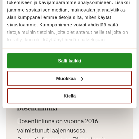
tukemiseen ja kävijämäärämme analysoimiseen. Lisäksi
talossa on muun muassa jalkahoitajan
jaamme sosiaalisen median, mainosalan ja analytiikka-
tilat, saunaosasto ja pyykkitupa.
alan kumppaneillemme tietoja siitä, miten käytät
sivustoamme. Kumppanimme voivat yhdistää näitä
tietoja muihin tietoihin, joita olet antanut heille tai joita on
kerätty, kun olet käyttänyt heidän palvelujaan.
Lue lisää evästeistä:
Salli kaikki
https://sagacare.fi/evasteet/
Muokkaa
Kiellä
Dosentinlinna
Dosentinlinna on vuonna 2016
valmistunut laajennusosa.