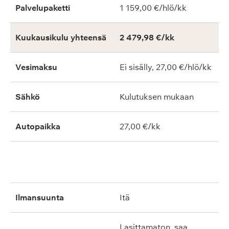
Palvelupaketti
1 159,00 €/hlö/kk
Kuukausikulu yhteensä
2 479,98 €/kk
Vesimaksu
Ei sisälly, 27,00 €/hlö/kk
Sähkö
Kulutuksen mukaan
Autopaikka
27,00 €/kk
ilmansuunta
itä
lasittamaton, saa