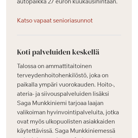
autopaikka 27 euron kuukausihintaan.
Katso vapaat senioriasunnot
Koti palveluiden keskellä
Talossa on ammattitaitoinen
terveydenhoitohenkilöstö, joka on
paikalla ympäri vuorokauden. Hoito-,
ateria- ja siivouspalveluiden lisäksi
Saga Munkkiniemi tarjoaa laajan
valikoiman hyvinvointipalveluita, jotka
ovat myös ulkopuolisten asiakkaiden
käytettävissä. Saga Munkkiniemessä