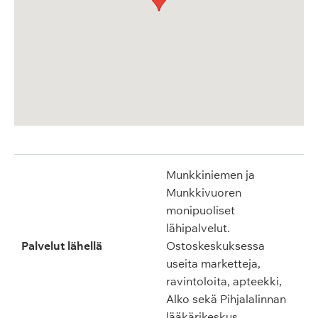
Munkkiniemen ja
Munkkivuoren
monipuoliset
lähipalvelut.
Palvelut lähellä
Ostoskeskuksessa
useita marketteja,
ravintoloita, apteekki,
Alko sekä Pihjalalinnan
lääkärikeskus.