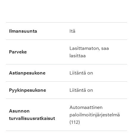
ilmansuunta
itä
lasittamaton, saa
parveke
lasittaa
astianpesukone
liitäntä on
pyykinpesukone
liitäntä on
automaattinen
asunnon
paloilmoitinjärjestelmä
turvallisuusratkaisut
(112)