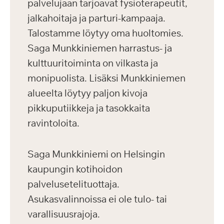
palvelujaan tarjoavat fysioterapeutit,
jalkahoitaja ja parturi-kampaaja.
Talostamme löytyy oma huoltomies.
Saga Munkkiniemen harrastus- ja
kulttuuritoiminta on vilkasta ja
monipuolista. Lisäksi Munkkiniemen
alueelta löytyy paljon kivoja
pikkuputiikkeja ja tasokkaita
ravintoloita.
Saga Munkkiniemi on Helsingin
kaupungin kotihoidon
palvelusetelituottaja.
Asukasvalinnoissa ei ole tulo- tai
varallisuusrajoja.