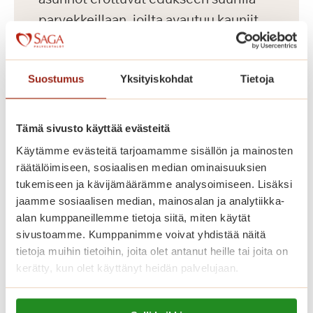
parvekkeillaan, joilta avautuu kauniit
näkymät Koneenpuistoon. Lisäksi
talossa on muun muassa jalkahoitajan
Suostumus
Yksityiskohdat
Tietoja
tilat, saunaosasto ja pyykkitupa.
Tämä sivusto käyttää evästeitä
Käytämme evästeitä tarjoamamme sisällön ja mainosten
räätälöimiseen, sosiaalisen median ominaisuuksien
tukemiseen ja kävijämäärämme analysoimiseen. Lisäksi
jaamme sosiaalisen median, mainosalan ja analytiikka-
alan kumppaneillemme tietoja siitä, miten käytät
sivustoamme. Kumppanimme voivat yhdistää näitä
tietoja muihin tietoihin, joita olet antanut heille tai joita on
kerätty, kun olet käyttänyt heidän palvelujaan.
Dosentinlinna
Lue lisää evästeistä: