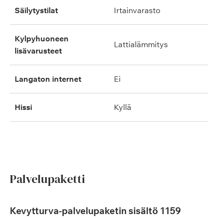
säilytystilat
irtainvarasto
kylpyhuoneen
lattialämmitys
lisävarusteet
langaton internet
ei
hissi
kyllä
Palvelupaketti
Kevytturva-palvelupaketin sisältö 1159