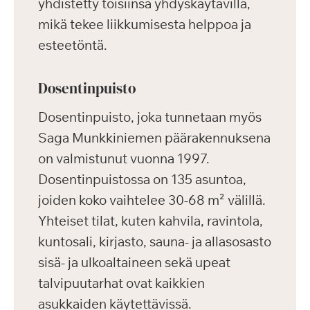
yhdistetty toisiinsa yhdyskäytävillä,
mikä tekee liikkumisesta helppoa ja
esteetöntä.
Dosentinpuisto
Dosentinpuisto, joka tunnetaan myös
Saga Munkkiniemen päärakennuksena
on valmistunut vuonna 1997.
Dosentinpuistossa on 135 asuntoa,
joiden koko vaihtelee 30-68 m² välillä.
Yhteiset tilat, kuten kahvila, ravintola,
kuntosali, kirjasto, sauna- ja allasosasto
sisä- ja ulkoaltaineen sekä upeat
talvipuutarhat ovat kaikkien
asukkaiden käytettävissä.