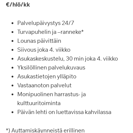
€/hlö/kk
Palvelupäivystys 24/7
Turvapuhelin ja –ranneke*
Lounas päivittäin
Siivous joka 4. viikko
Asukaskeskustelu, 30 min joka 4. viikko
Yksilöllinen palvelukuvaus
Asukastietojen ylläpito
Vastaanoton palvelut
Monipuolinen harrastus- ja
kulttuuritoiminta
Päivän lehti on luettavissa kahvilassa
*) Auttamiskäynneistä erillinen