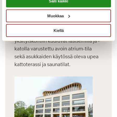
Dosentinlinna on vuonna 2016
Salli kaikki
https://sagacare.fi/evasteet/
valmistunut laajennusosa.
Muokkaa
Dosentinlinnassa on 71 modernia
asuntoa, joiden koko vaihtelee 30-60
Kiellä
m² välillä. Rakennuksen vaikuttaviin
yksityiskohtiin kuuluvat lasiseinillä ja -
katolla varustettu avoin atrium-tila
sekä asukkaiden käytössä oleva upea
kattoterassi ja saunatilat.