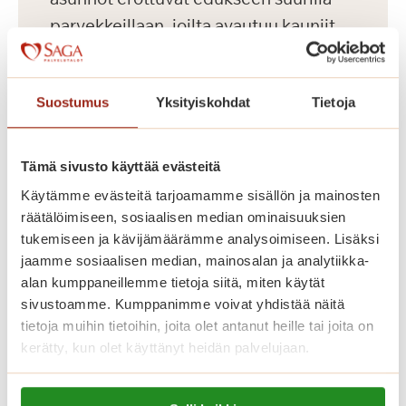
parvekkeillaan, joilta avautuu kauniit
näkymät Koneenpuistoon. Lisäksi
talossa on muun muassa jalkahoitajan
Suostumus
Yksityiskohdat
Tietoja
tilat, saunaosasto ja pyykkitupa.
Tämä sivusto käyttää evästeitä
Käytämme evästeitä tarjoamamme sisällön ja mainosten
räätälöimiseen, sosiaalisen median ominaisuuksien
tukemiseen ja kävijämäärämme analysoimiseen. Lisäksi
jaamme sosiaalisen median, mainosalan ja analytiikka-
alan kumppaneillemme tietoja siitä, miten käytät
sivustoamme. Kumppanimme voivat yhdistää näitä
tietoja muihin tietoihin, joita olet antanut heille tai joita on
kerätty, kun olet käyttänyt heidän palvelujaan.
Dosentinlinna
Lue lisää evästeistä: