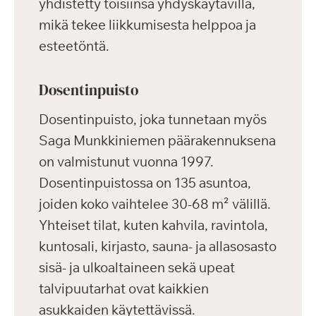
yhdistetty toisiinsa yhdyskäytävillä,
mikä tekee liikkumisesta helppoa ja
esteetöntä.
Dosentinpuisto
Dosentinpuisto, joka tunnetaan myös
Saga Munkkiniemen päärakennuksena
on valmistunut vuonna 1997.
Dosentinpuistossa on 135 asuntoa,
joiden koko vaihtelee 30-68 m² välillä.
Yhteiset tilat, kuten kahvila, ravintola,
kuntosali, kirjasto, sauna- ja allasosasto
sisä- ja ulkoaltaineen sekä upeat
talvipuutarhat ovat kaikkien
asukkaiden käytettävissä.