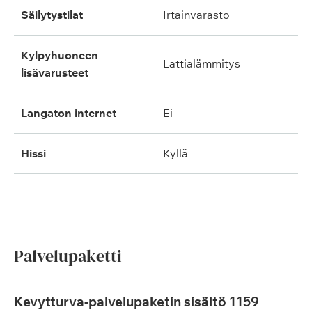
säilytystilat
irtainvarasto
kylpyhuoneen
lattialämmitys
lisävarusteet
langaton internet
ei
hissi
kyllä
Palvelupaketti
Kevytturva-palvelupaketin sisältö 1159