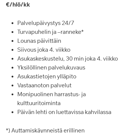
€/hlö/kk
Palvelupäivystys 24/7
Turvapuhelin ja –ranneke*
Lounas päivittäin
Siivous joka 4. viikko
Asukaskeskustelu, 30 min joka 4. viikko
Yksilöllinen palvelukuvaus
Asukastietojen ylläpito
Vastaanoton palvelut
Monipuolinen harrastus- ja
kulttuuritoiminta
Päivän lehti on luettavissa kahvilassa
*) Auttamiskäynneistä erillinen