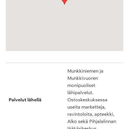
Munkkiniemen ja
Munkkivuoren
monipuoliset
lähipalvelut.
Palvelut lähellä
Ostoskeskuksessa
useita marketteja,
ravintoloita, apteekki,
Alko sekä Pihjalalinnan
lääkärikeskus.