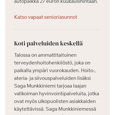
autopaikka 27 euron kuukausihintaan.
Katso vapaat senioriasunnot
Koti palveluiden keskellä
Talossa on ammattitaitoinen
terveydenhoitohenkilöstö, joka on
paikalla ympäri vuorokauden. Hoito-,
ateria- ja siivouspalveluiden lisäksi
Saga Munkkiniemi tarjoaa laajan
valikoiman hyvinvointipalveluita, jotka
ovat myös ulkopuolisten asiakkaiden
käytettävissä. Saga Munkkiniemessä