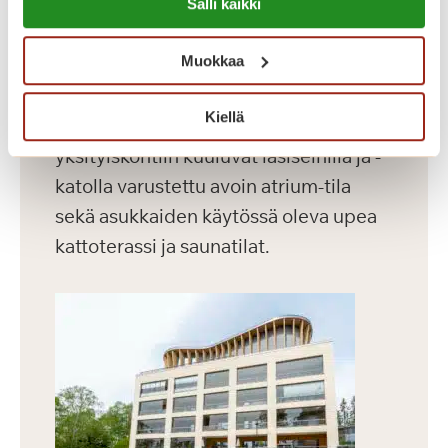
Dosentinlinna on vuonna 2016
Salli kaikki
https://sagacare.fi/evasteet/
valmistunut laajennusosa.
Muokkaa
Dosentinlinnassa on 71 modernia
asuntoa, joiden koko vaihtelee 30-60
Kiellä
m² välillä. Rakennuksen vaikuttaviin
yksityiskohtiin kuuluvat lasiseinillä ja -
katolla varustettu avoin atrium-tila
sekä asukkaiden käytössä oleva upea
kattoterassi ja saunatilat.