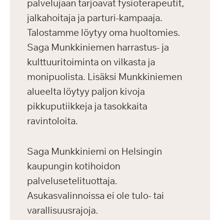
palvelujaan tarjoavat fysioterapeutit,
jalkahoitaja ja parturi-kampaaja.
Talostamme löytyy oma huoltomies.
Saga Munkkiniemen harrastus- ja
kulttuuritoiminta on vilkasta ja
monipuolista. Lisäksi Munkkiniemen
alueelta löytyy paljon kivoja
pikkuputiikkeja ja tasokkaita
ravintoloita.
Saga Munkkiniemi on Helsingin
kaupungin kotihoidon
palvelusetelituottaja.
Asukasvalinnoissa ei ole tulo- tai
varallisuusrajoja.