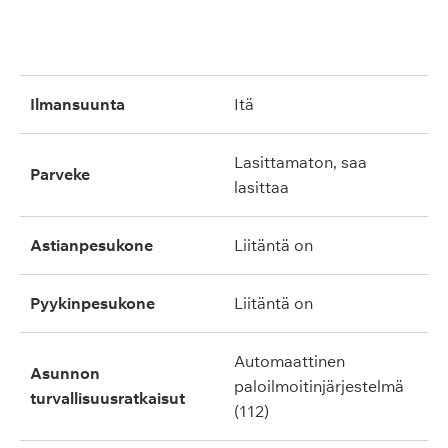
ilmansuunta
itä
lasittamaton, saa
parveke
lasittaa
astianpesukone
liitäntä on
pyykinpesukone
liitäntä on
automaattinen
asunnon
paloilmoitinjärjestelmä
turvallisuusratkaisut
(112)