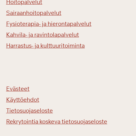
Hoitopalvelut
Sairaanhoitopalvelut
Fysioterapia- ja hierontapalvelut
Kahvila- ja ravintolapalvelut
Harrastus- ja kulttuuritoiminta
Evästeet
Käyttöehdot
Tietosuojaseloste
Rekrytointia koskeva tietosuojaseloste