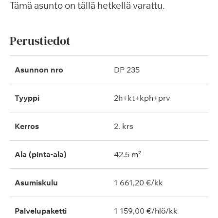
Tämä asunto on tällä hetkellä varattu.
Perustiedot
Asunnon nro
DP 235
Tyyppi
2h+kt+kph+prv
Kerros
2. krs
Ala (pinta-ala)
42.5 m²
Asumiskulu
1 661,20 €/kk
Palvelupaketti
1 159,00 €/hlö/kk