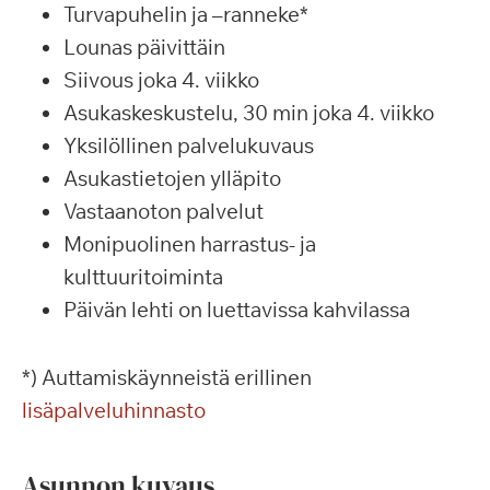
Turvapuhelin ja –ranneke*
Lounas päivittäin
Siivous joka 4. viikko
Asukaskeskustelu, 30 min joka 4. viikko
Yksilöllinen palvelukuvaus
Asukastietojen ylläpito
Vastaanoton palvelut
Monipuolinen harrastus- ja
kulttuuritoiminta
Päivän lehti on luettavissa kahvilassa
*) Auttamiskäynneistä erillinen
lisäpalveluhinnasto
Asunnon kuvaus