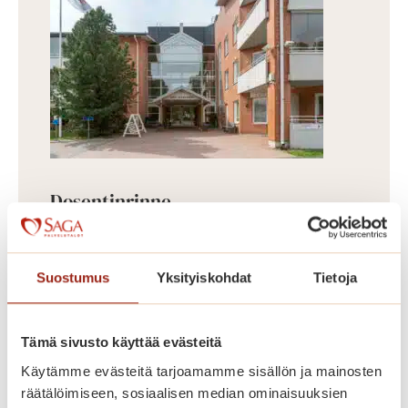
Dosentinrinne
Vuonna 2009 valmistunut
Dosentinrinne on Saga Munkkiniemen
Suostumus
Yksityiskohdat
Tietoja
laajennusosa, jossa on 58 asuntoa
kooltaan 43,5-87 m². Dosentinrinteen
Tämä sivusto käyttää evästeitä
asunnot erottuvat edukseen suurilla
Käytämme evästeitä tarjoamamme sisällön ja mainosten
parvekkeillaan, joilta avautuu kauniit
räätälöimiseen, sosiaalisen median ominaisuuksien
näkymät Koneenpuistoon. Lisäksi