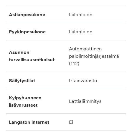
astianpesukone
liitäntä on
pyykinpesukone
liitäntä on
automaattinen
asunnon
paloilmoitinjärjestelmä
turvallisuusratkaisut
(112)
säilytystilat
irtainvarasto
kylpyhuoneen
lattialämmitys
lisävarusteet
langaton internet
ei