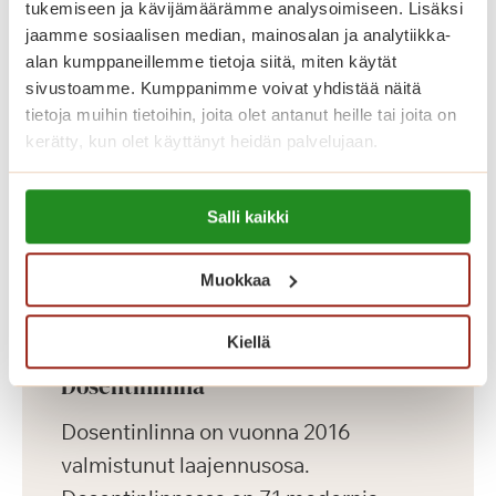
tukemiseen ja kävijämäärämme analysoimiseen. Lisäksi
talossa on muun muassa jalkahoitajan
jaamme sosiaalisen median, mainosalan ja analytiikka-
tilat, saunaosasto ja pyykkitupa.
alan kumppaneillemme tietoja siitä, miten käytät
sivustoamme. Kumppanimme voivat yhdistää näitä
tietoja muihin tietoihin, joita olet antanut heille tai joita on
kerätty, kun olet käyttänyt heidän palvelujaan.
Lue lisää evästeistä:
Salli kaikki
https://sagacare.fi/evasteet/
Muokkaa
Kiellä
Dosentinlinna
Dosentinlinna on vuonna 2016
valmistunut laajennusosa.