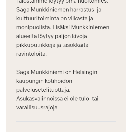
Talostamme löytyy oma huoltomies.
Saga Munkkiniemen harrastus- ja
kulttuuritoiminta on vilkasta ja
monipuolista. Lisäksi Munkkiniemen
alueelta löytyy paljon kivoja
pikkuputiikkeja ja tasokkaita
ravintoloita.
Saga Munkkiniemi on Helsingin
kaupungin kotihoidon
palvelusetelituottaja.
Asukasvalinnoissa ei ole tulo- tai
varallisuusrajoja.