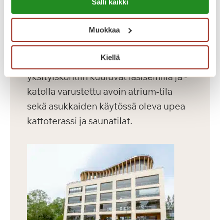
Dosentinlinna on vuonna 2016
Salli kaikki
https://sagacare.fi/evasteet/
valmistunut laajennusosa.
Muokkaa
Dosentinlinnassa on 71 modernia
asuntoa, joiden koko vaihtelee 30-60
Kiellä
m² välillä. Rakennuksen vaikuttaviin
yksityiskohtiin kuuluvat lasiseinillä ja -
katolla varustettu avoin atrium-tila
sekä asukkaiden käytössä oleva upea
kattoterassi ja saunatilat.