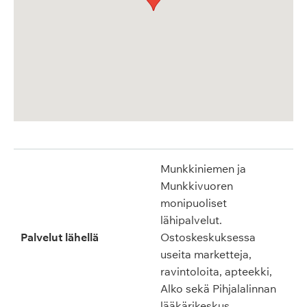
Munkkiniemen ja
Munkkivuoren
monipuoliset
lähipalvelut.
Palvelut lähellä
Ostoskeskuksessa
useita marketteja,
ravintoloita, apteekki,
Alko sekä Pihjalalinnan
lääkärikeskus.