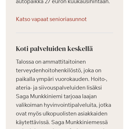
autopaikka 27 euron kuukausihintaan.
Katso vapaat senioriasunnot
Koti palveluiden keskellä
Talossa on ammattitaitoinen
terveydenhoitohenkilöstö, joka on
paikalla ympäri vuorokauden. Hoito-,
ateria- ja siivouspalveluiden lisäksi
Saga Munkkiniemi tarjoaa laajan
valikoiman hyvinvointipalveluita, jotka
ovat myös ulkopuolisten asiakkaiden
käytettävissä. Saga Munkkiniemessä