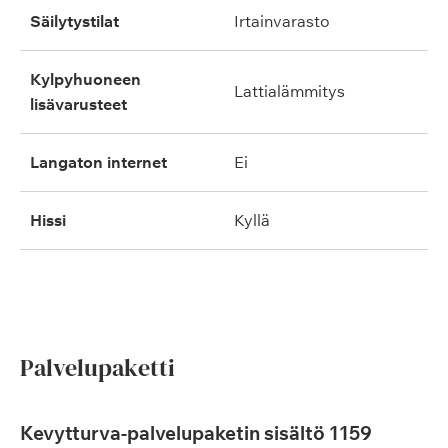
säilytystilat
irtainvarasto
kylpyhuoneen
lattialämmitys
lisävarusteet
langaton internet
ei
hissi
kyllä
Palvelupaketti
Kevytturva-palvelupaketin sisältö 1159