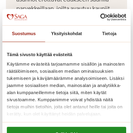
parvekkeillaan, joilta avautuu kauniit
näkymät Koneenpuistoon. Lisäksi
talossa on muun muassa jalkahoitajan
Suostumus
Yksityiskohdat
Tietoja
tilat, saunaosasto ja pyykkitupa.
Tämä sivusto käyttää evästeitä
Käytämme evästeitä tarjoamamme sisällön ja mainosten
räätälöimiseen, sosiaalisen median ominaisuuksien
tukemiseen ja kävijämäärämme analysoimiseen. Lisäksi
jaamme sosiaalisen median, mainosalan ja analytiikka-
alan kumppaneillemme tietoja siitä, miten käytät
sivustoamme. Kumppanimme voivat yhdistää näitä
tietoja muihin tietoihin, joita olet antanut heille tai joita on
kerätty, kun olet käyttänyt heidän palvelujaan.
Dosentinlinna
Lue lisää evästeistä: