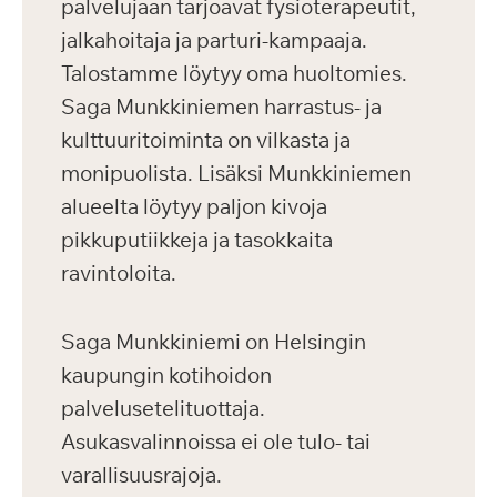
palvelujaan tarjoavat fysioterapeutit,
jalkahoitaja ja parturi-kampaaja.
Talostamme löytyy oma huoltomies.
Saga Munkkiniemen harrastus- ja
kulttuuritoiminta on vilkasta ja
monipuolista. Lisäksi Munkkiniemen
alueelta löytyy paljon kivoja
pikkuputiikkeja ja tasokkaita
ravintoloita.
Saga Munkkiniemi on Helsingin
kaupungin kotihoidon
palvelusetelituottaja.
Asukasvalinnoissa ei ole tulo- tai
varallisuusrajoja.