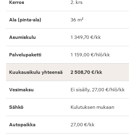
Kerros
2. krs
Ala (pinta-ala)
36 m²
Asumiskulu
1 349,70 €/kk
Palvelupaketti
1 159,00 €/hlö/kk
Kuukausikulu yhteensä
2 508,70 €/kk
Vesimaksu
Ei sisälly, 27,00 €/hlö/kk
Sähkö
Kulutuksen mukaan
Autopaikka
27,00 €/kk