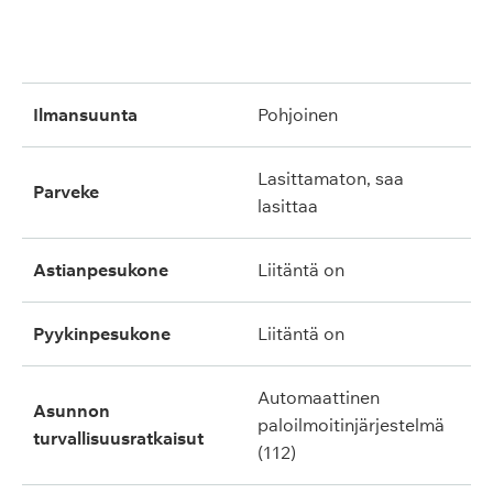
ilmansuunta
pohjoinen
lasittamaton, saa
parveke
lasittaa
astianpesukone
liitäntä on
pyykinpesukone
liitäntä on
automaattinen
asunnon
paloilmoitinjärjestelmä
turvallisuusratkaisut
(112)