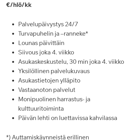
€/hlö/kk
Palvelupäivystys 24/7
Turvapuhelin ja –ranneke*
Lounas päivittäin
Siivous joka 4. viikko
Asukaskeskustelu, 30 min joka 4. viikko
Yksilöllinen palvelukuvaus
Asukastietojen ylläpito
Vastaanoton palvelut
Monipuolinen harrastus- ja
kulttuuritoiminta
Päivän lehti on luettavissa kahvilassa
*) Auttamiskäynneistä erillinen