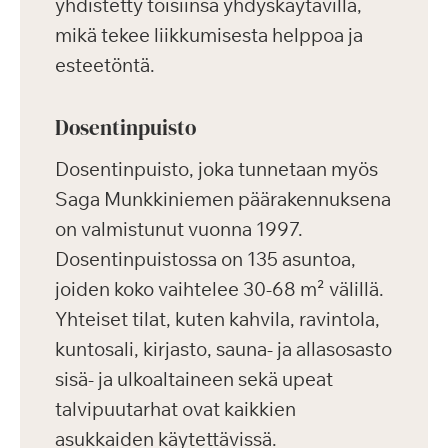
yhdistetty toisiinsa yhdyskäytävillä,
mikä tekee liikkumisesta helppoa ja
esteetöntä.
Dosentinpuisto
Dosentinpuisto, joka tunnetaan myös
Saga Munkkiniemen päärakennuksena
on valmistunut vuonna 1997.
Dosentinpuistossa on 135 asuntoa,
joiden koko vaihtelee 30-68 m² välillä.
Yhteiset tilat, kuten kahvila, ravintola,
kuntosali, kirjasto, sauna- ja allasosasto
sisä- ja ulkoaltaineen sekä upeat
talvipuutarhat ovat kaikkien
asukkaiden käytettävissä.