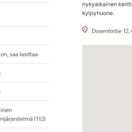
nykyaikainen keitti
kylpyhuone.
Dosentintie
12
ton, saa lasittaa
n
n
injärjestelmä (112)