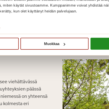
, miten käytät sivustoamme. Kumppanimme voivat yhdistää näitä t
n kerätty, kun olet käyttänyt heidän palvelujaan.
/
Muokkaa
tsee viehättävässä
kuyhteyksien päässä
iniemessä on yhteensä
u kolmesta eri