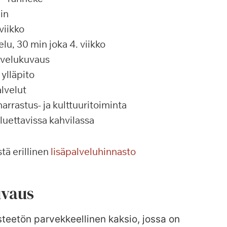
in
viikko
u, 30 min joka 4. viikko
alvelukuvaus
ylläpito
lvelut
rrastus- ja kulttuuritoiminta
 luettavissa kahvilassa
tä erillinen
lisäpalveluhinnasto
vaus
teetön parvekkeellinen kaksio, jossa on