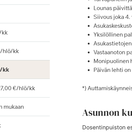
Lounas päivittä
Siivous joka 4. 
Asukaskeskustel
/kk
Yksilöllinen p
Asukastietojen 
€/hlö/kk
Vastaanoton pa
Monipuolinen ha
€/kk
Päivän lehti on
 27,00 €/hlö/kk
*) Auttamiskäynneis
en mukaan
Asunnon ku
k
Dosentinpuiston es