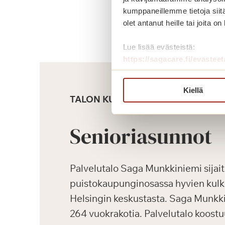
kumppaneillemme tietoja siitä
olet antanut heille tai joita o
Lue lisää evästeistä:
https://sagacare.fi/evasteet
Kiellä
TALON KUVAUS
Senioriasunnot
Palvelutalo Saga Munkkiniemi sijai
puistokaupunginosassa hyvien kul
Helsingin keskustasta. Saga Munkk
264 vuokrakotia. Palvelutalo koostu