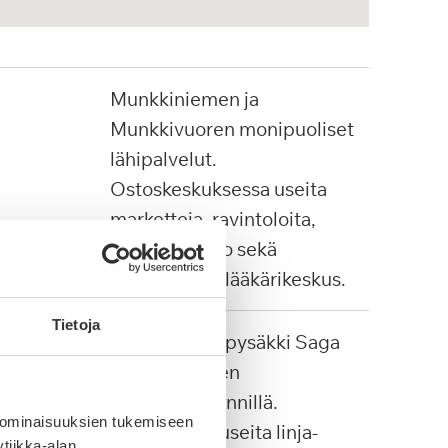
Munkkiniemen ja
Munkkivuoren monipuoliset
lähipalvelut.
Ostoskeskuksessa useita
marketteja, ravintoloita,
apteekki, Alko sekä
Pihjalalinnan lääkärikeskus.
Tietoja
Palvelulinjan pysäkki Saga
Munkkiniemen
pääsisäänkäynnillä.
 ominaisuuksien tukemiseen
Lähialueella useita linja-
tiikka-alan