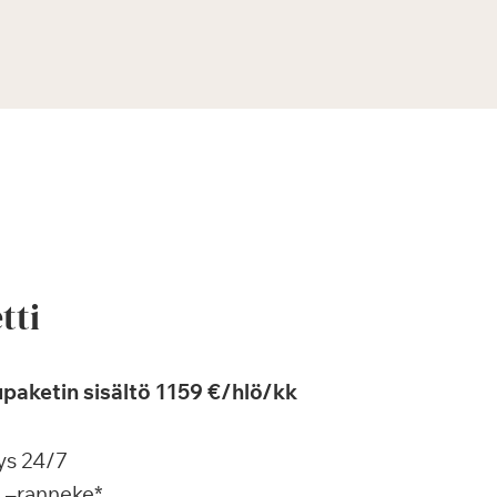
tti
paketin sisältö 1159 €/hlö/kk
ys 24/7
a –ranneke*