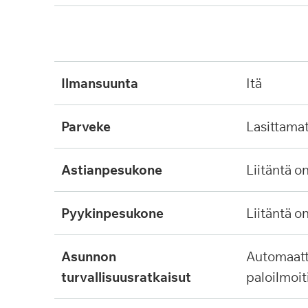
ilmansuunta
itä
parveke
lasittama
astianpesukone
liitäntä o
pyykinpesukone
liitäntä o
asunnon
automaattinen
turvallisuusratkaisut
paloilmoit