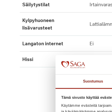
säilytystilat
irtainvara
kylpyhuoneen
lattialäm
lisävarusteet
langaton internet
ei
hissi
kyllä
Suostumus
Tämä sivusto käyttää eväste
Käytämme evästeitä tarjoama
ja kävijämäärämme analysoim