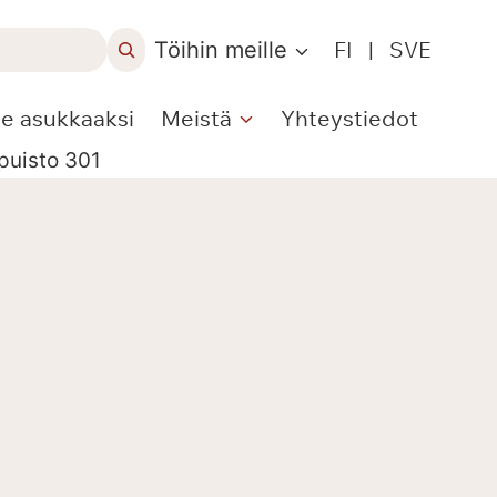
Töihin meille
FI
|
SVE
le asukkaaksi
Meistä
Yhteystiedot
puisto 301