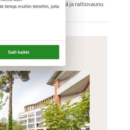
autopysäkkejä ja raitiovaunu
ietoja muihin tietoihin, joita
4:n pysäkki.
Salli kaikki