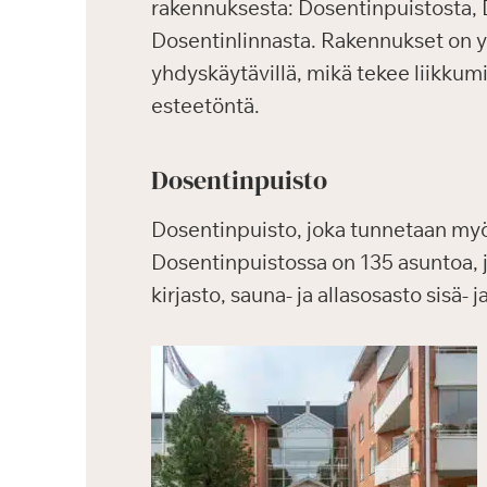
rakennuksesta: Dosentinpuistosta, 
Dosentinlinnasta. Rakennukset on yh
yhdyskäytävillä, mikä tekee liikkum
esteetöntä.
Dosentinpuisto
Dosentinpuisto, joka tunnetaan m
Dosentinpuistossa on 135 asuntoa, joi
kirjasto, sauna- ja allasosasto sisä-