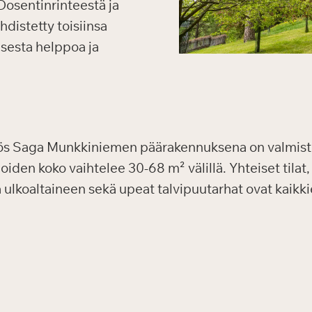
Dosentinrinteestä ja
distetty toisiinsa
isesta helppoa ja
yös Saga Munkkiniemen päärakennuksena on valmist
den koko vaihtelee 30-68 m² välillä. Yhteiset tilat, 
 ja ulkoaltaineen sekä upeat talvipuutarhat ovat kaik