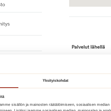
sto
mitys
Palvelut lähellä
Yksityiskohdat
itä
Julkinen liikenne
mme sisällön ja mainosten räätälöimiseen, sosiaalisen median
iseen. Lisäksi jaamme sosiaalisen median, mainosalan ja analy