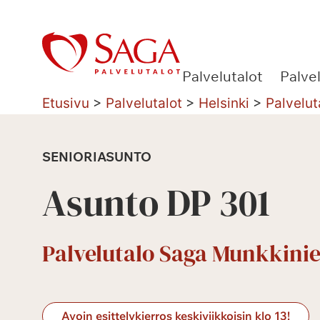
Siirry
sisältöön
Palvelutalot
Palve
Etusivu
>
Palvelutalot
>
Helsinki
>
Palvelut
SENIORIASUNTO
Asunto DP 301
Palvelutalo Saga Munkkinie
Avoin esittelykierros keskiviikkoisin klo 13!