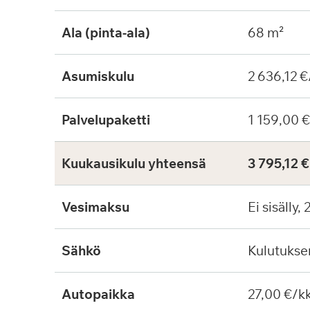
Ala (pinta-ala)
68 m²
Asumiskulu
2 636,12 €
Palvelupaketti
1 159,00 
Kuukausikulu yhteensä
3 795,12 
Vesimaksu
Ei sisälly,
Sähkö
Kulutuks
Autopaikka
27,00 €/k