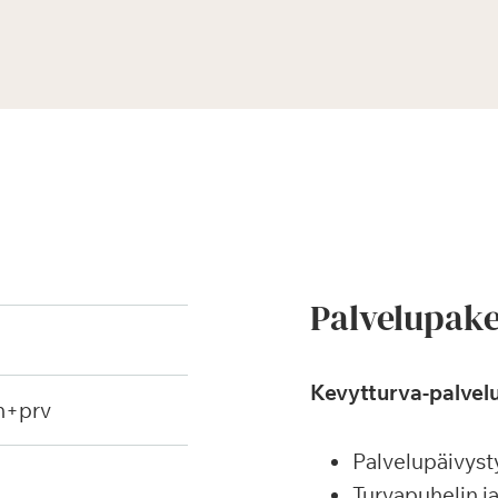
Palvelupake
Kevytturva-palvelu
h+prv
Palvelupäivyst
Turvapuhelin j