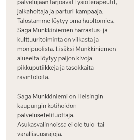
palvelujaan tarjoavat fysioterapeutit,
jalkahoitaja ja parturi-kampaaja.
Talostamme löytyy oma huoltomies.
Saga Munkkiniemen harrastus- ja
kulttuuritoiminta on vilkasta ja
monipuolista. Lisäksi Munkkiniemen
alueelta löytyy paljon kivoja
pikkuputiikkeja ja tasokkaita
ravintoloita.
Saga Munkkiniemi on Helsingin
kaupungin kotihoidon
palvelusetelituottaja.
Asukasvalinnoissa ei ole tulo- tai
varallisuusrajoja.