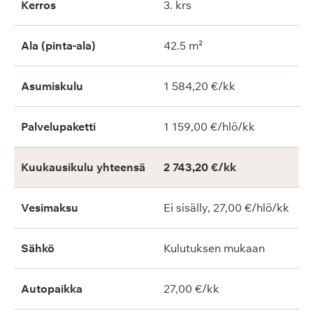
Kerros
3. krs
Ala (pinta-ala)
42.5 m²
Asumiskulu
1 584,20 €/kk
Palvelupaketti
1 159,00 €/hlö/kk
Kuukausikulu yhteensä
2 743,20 €/kk
Vesimaksu
Ei sisälly, 27,00 €/hlö/kk
Sähkö
Kulutuksen mukaan
Autopaikka
27,00 €/kk