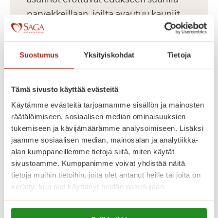
parvekkeillaan, joilta avautuu kauniit
näkymät Koneenpuistoon. Lisäksi
talossa on muun muassa jalkahoitajan
Suostumus
Yksityiskohdat
Tietoja
tilat, saunaosasto ja pyykkitupa.
Tämä sivusto käyttää evästeitä
Käytämme evästeitä tarjoamamme sisällön ja mainosten
räätälöimiseen, sosiaalisen median ominaisuuksien
tukemiseen ja kävijämäärämme analysoimiseen. Lisäksi
jaamme sosiaalisen median, mainosalan ja analytiikka-
alan kumppaneillemme tietoja siitä, miten käytät
sivustoamme. Kumppanimme voivat yhdistää näitä
tietoja muihin tietoihin, joita olet antanut heille tai joita on
kerätty, kun olet käyttänyt heidän palvelujaan.
Dosentinlinna
Lue lisää evästeistä: