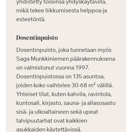
yhdistetty toisiinsa yhdyskäytävillä,
mikä tekee liikkumisesta helppoa ja
esteetöntä.
Dosentinpuisto
Dosentinpuisto, joka tunnetaan myös
Saga Munkkiniemen päärakennuksena
on valmistunut vuonna 1997.
Dosentinpuistossa on 135 asuntoa,
joiden koko vaihtelee 30-68 m² välillä.
Yhteiset tilat, kuten kahvila, ravintola,
kuntosali, kirjasto, sauna- ja allasosasto
sisä- ja ulkoaltaineen sekä upeat
talvipuutarhat ovat kaikkien
asukkaiden käytettävissä.