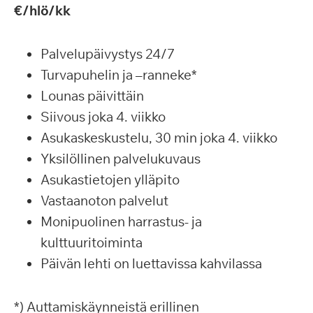
€/hlö/kk
Palvelupäivystys 24/7
Turvapuhelin ja –ranneke*
Lounas päivittäin
Siivous joka 4. viikko
Asukaskeskustelu, 30 min joka 4. viikko
Yksilöllinen palvelukuvaus
Asukastietojen ylläpito
Vastaanoton palvelut
Monipuolinen harrastus- ja
kulttuuritoiminta
Päivän lehti on luettavissa kahvilassa
*) Auttamiskäynneistä erillinen