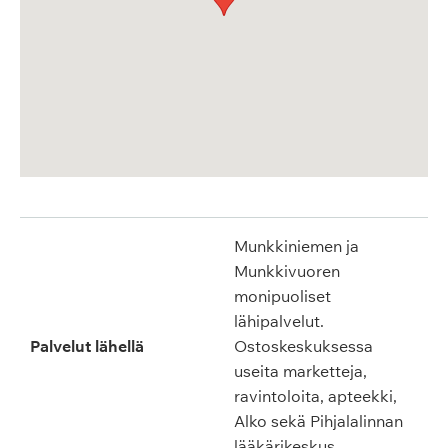
Munkkiniemen ja
Munkkivuoren
monipuoliset
lähipalvelut.
Palvelut lähellä
Ostoskeskuksessa
useita marketteja,
ravintoloita, apteekki,
Alko sekä Pihjalalinnan
lääkärikeskus.