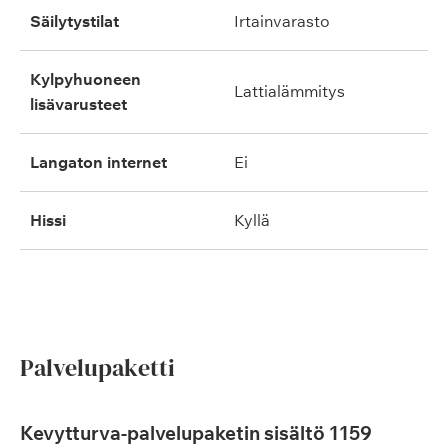
säilytystilat
irtainvarasto
kylpyhuoneen
lattialämmitys
lisävarusteet
langaton internet
ei
hissi
kyllä
Palvelupaketti
Kevytturva-palvelupaketin sisältö 1159