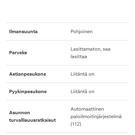
ilmansuunta
pohjoinen
lasittamaton, saa
parveke
lasittaa
astianpesukone
liitäntä on
pyykinpesukone
liitäntä on
automaattinen
asunnon
paloilmoitinjärjestelmä
turvallisuusratkaisut
(112)