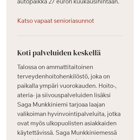
autopaikka 27 euron kuukausihintaan.
Katso vapaat senioriasunnot
Koti palveluiden keskellä
Talossa on ammattitaitoinen
terveydenhoitohenkilöstö, joka on
paikalla ympäri vuorokauden. Hoito-,
ateria- ja siivouspalveluiden lisäksi
Saga Munkkiniemi tarjoaa laajan
valikoiman hyvinvointipalveluita, jotka
ovat myös ulkopuolisten asiakkaiden
käytettävissä. Saga Munkkiniemessä