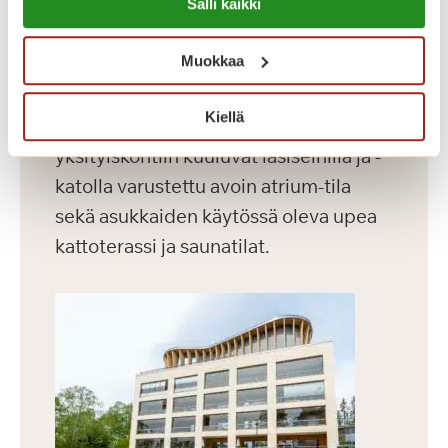
Dosentinlinna on vuonna 2016
Salli kaikki
https://sagacare.fi/evasteet/
valmistunut laajennusosa.
Muokkaa
Dosentinlinnassa on 71 modernia
asuntoa, joiden koko vaihtelee 30-60
Kiellä
m² välillä. Rakennuksen vaikuttaviin
yksityiskohtiin kuuluvat lasiseinillä ja -
katolla varustettu avoin atrium-tila
sekä asukkaiden käytössä oleva upea
kattoterassi ja saunatilat.