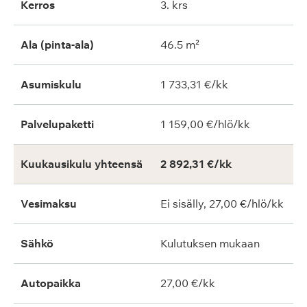
Kerros
3. krs
Ala (pinta-ala)
46.5 m²
Asumiskulu
1 733,31 €/kk
Palvelupaketti
1 159,00 €/hlö/kk
Kuukausikulu yhteensä
2 892,31 €/kk
Vesimaksu
Ei sisälly, 27,00 €/hlö/kk
Sähkö
Kulutuksen mukaan
Autopaikka
27,00 €/kk