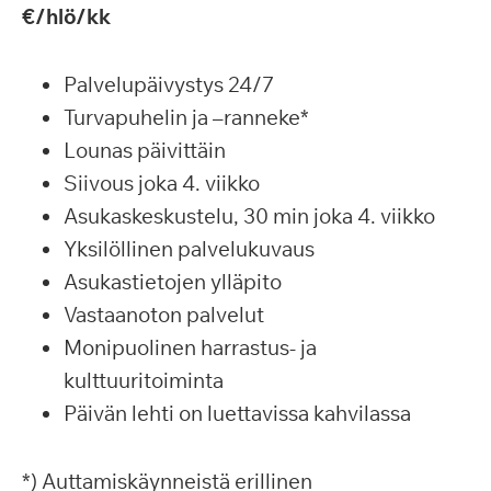
€/hlö/kk
Palvelupäivystys 24/7
Turvapuhelin ja –ranneke*
Lounas päivittäin
Siivous joka 4. viikko
Asukaskeskustelu, 30 min joka 4. viikko
Yksilöllinen palvelukuvaus
Asukastietojen ylläpito
Vastaanoton palvelut
Monipuolinen harrastus- ja
kulttuuritoiminta
Päivän lehti on luettavissa kahvilassa
*) Auttamiskäynneistä erillinen