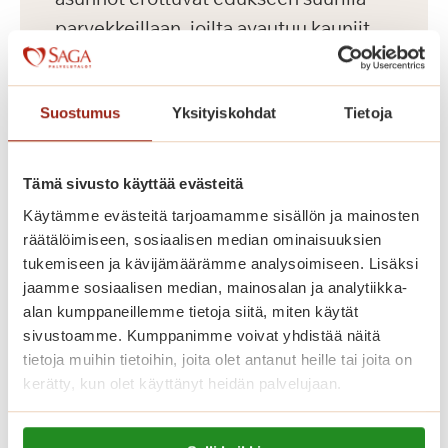
parvekkeillaan, joilta avautuu kauniit
näkymät Koneenpuistoon. Lisäksi
talossa on muun muassa jalkahoitajan
Suostumus
Yksityiskohdat
Tietoja
tilat, saunaosasto ja pyykkitupa.
Tämä sivusto käyttää evästeitä
Käytämme evästeitä tarjoamamme sisällön ja mainosten
räätälöimiseen, sosiaalisen median ominaisuuksien
tukemiseen ja kävijämäärämme analysoimiseen. Lisäksi
jaamme sosiaalisen median, mainosalan ja analytiikka-
alan kumppaneillemme tietoja siitä, miten käytät
sivustoamme. Kumppanimme voivat yhdistää näitä
tietoja muihin tietoihin, joita olet antanut heille tai joita on
kerätty, kun olet käyttänyt heidän palvelujaan.
Dosentinlinna
Lue lisää evästeistä: