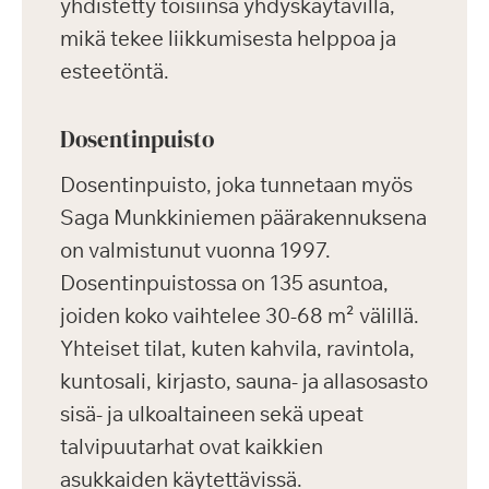
yhdistetty toisiinsa yhdyskäytävillä,
mikä tekee liikkumisesta helppoa ja
esteetöntä.
Dosentinpuisto
Dosentinpuisto, joka tunnetaan myös
Saga Munkkiniemen päärakennuksena
on valmistunut vuonna 1997.
Dosentinpuistossa on 135 asuntoa,
joiden koko vaihtelee 30-68 m² välillä.
Yhteiset tilat, kuten kahvila, ravintola,
kuntosali, kirjasto, sauna- ja allasosasto
sisä- ja ulkoaltaineen sekä upeat
talvipuutarhat ovat kaikkien
asukkaiden käytettävissä.