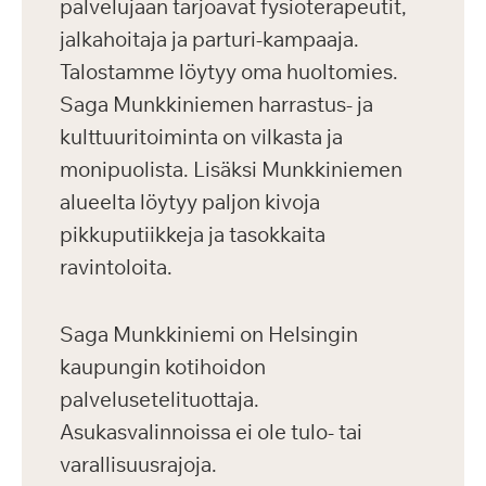
palvelujaan tarjoavat fysioterapeutit,
jalkahoitaja ja parturi-kampaaja.
Talostamme löytyy oma huoltomies.
Saga Munkkiniemen harrastus- ja
kulttuuritoiminta on vilkasta ja
monipuolista. Lisäksi Munkkiniemen
alueelta löytyy paljon kivoja
pikkuputiikkeja ja tasokkaita
ravintoloita.
Saga Munkkiniemi on Helsingin
kaupungin kotihoidon
palvelusetelituottaja.
Asukasvalinnoissa ei ole tulo- tai
varallisuusrajoja.