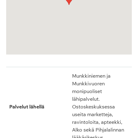
Munkkiniemen ja
Munkkivuoren
monipuoliset
lähipalvelut.
Palvelut lähellä
Ostoskeskuksessa
useita marketteja,
ravintoloita, apteekki,
Alko sekä Pihjalalinnan
lääkärikeskus.