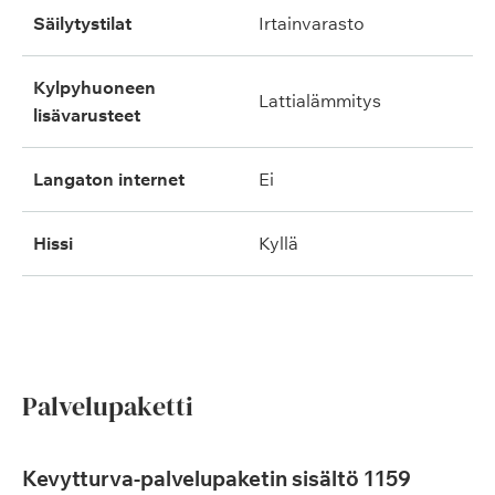
säilytystilat
irtainvarasto
kylpyhuoneen
lattialämmitys
lisävarusteet
langaton internet
ei
hissi
kyllä
Palvelupaketti
Kevytturva-palvelupaketin sisältö 1159