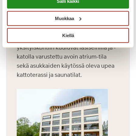
Dosentinlinna on vuonna 2016
Salli kaikki
https://sagacare.fi/evasteet/
valmistunut laajennusosa.
Muokkaa
Dosentinlinnassa on 71 modernia
asuntoa, joiden koko vaihtelee 30-60
Kiellä
m² välillä. Rakennuksen vaikuttaviin
yksityiskohtiin kuuluvat lasiseinillä ja -
katolla varustettu avoin atrium-tila
sekä asukkaiden käytössä oleva upea
kattoterassi ja saunatilat.