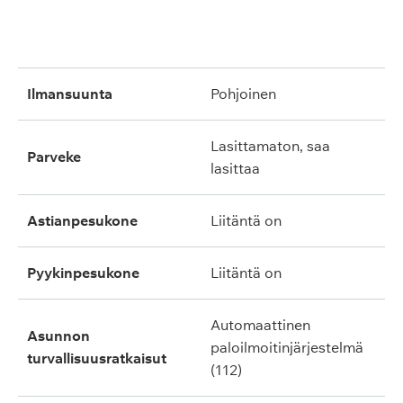
ilmansuunta
pohjoinen
lasittamaton, saa
parveke
lasittaa
astianpesukone
liitäntä on
pyykinpesukone
liitäntä on
automaattinen
asunnon
paloilmoitinjärjestelmä
turvallisuusratkaisut
(112)