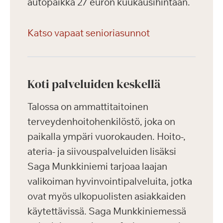
autopaikka 27 euron kuukausihintaan.
Katso vapaat senioriasunnot
Koti palveluiden keskellä
Talossa on ammattitaitoinen
terveydenhoitohenkilöstö, joka on
paikalla ympäri vuorokauden. Hoito-,
ateria- ja siivouspalveluiden lisäksi
Saga Munkkiniemi tarjoaa laajan
valikoiman hyvinvointipalveluita, jotka
ovat myös ulkopuolisten asiakkaiden
käytettävissä. Saga Munkkiniemessä