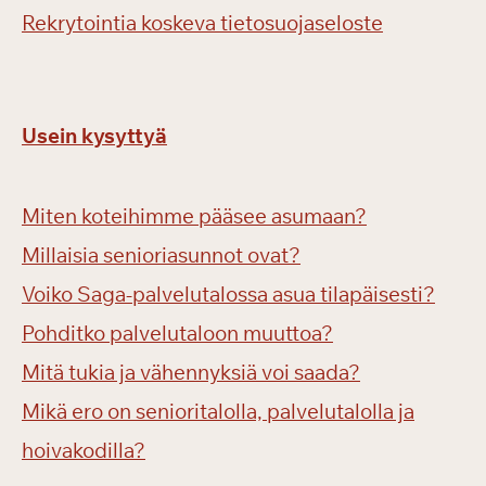
Rekrytointia koskeva tietosuojaseloste
Usein kysyttyä
Miten koteihimme pääsee asumaan?
Millaisia senioriasunnot ovat?
Voiko Saga-palvelutalossa asua tilapäisesti?
Pohditko palvelutaloon muuttoa?
Mitä tukia ja vähennyksiä voi saada?
Mikä ero on senioritalolla, palvelutalolla ja
hoivakodilla?