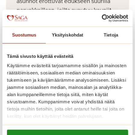
asunnot erottuvat edukseen suurilla
parvekkeillaan, joilta avautuu kauniit
näkymät Koneenpuistoon. Lisäksi
talossa on muun muassa jalkahoitajan
Suostumus
Yksityiskohdat
Tietoja
tilat, saunaosasto ja pyykkitupa.
Tämä sivusto käyttää evästeitä
Käytämme evästeitä tarjoamamme sisällön ja mainosten
räätälöimiseen, sosiaalisen median ominaisuuksien
tukemiseen ja kävijämäärämme analysoimiseen. Lisäksi
jaamme sosiaalisen median, mainosalan ja analytiikka-
alan kumppaneillemme tietoja siitä, miten käytät
sivustoamme. Kumppanimme voivat yhdistää näitä
tietoja muihin tietoihin, joita olet antanut heille tai joita on
kerätty, kun olet käyttänyt heidän palvelujaan.
Dosentinlinna
Lue lisää evästeistä: