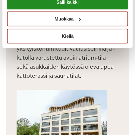
Salli kaikki
Dosentinlinna on vuonna 2016
https://sagacare.fi/evasteet/
valmistunut laajennusosa.
Muokkaa
Dosentinlinnassa on 71 modernia
asuntoa, joiden koko vaihtelee 30-60
Kiellä
m² välillä. Rakennuksen vaikuttaviin
yksityiskohtiin kuuluvat lasiseinillä ja -
katolla varustettu avoin atrium-tila
sekä asukkaiden käytössä oleva upea
kattoterassi ja saunatilat.