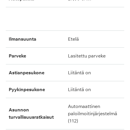
ilmansuunta
etelä
parveke
lasitettu parveke
astianpesukone
liitäntä on
pyykinpesukone
liitäntä on
automaattinen
asunnon
paloilmoitinjärjestelmä
turvallisuusratkaisut
(112)