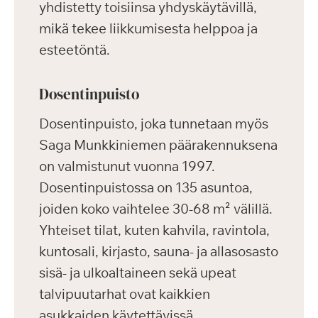
yhdistetty toisiinsa yhdyskäytävillä,
mikä tekee liikkumisesta helppoa ja
esteetöntä.
Dosentinpuisto
Dosentinpuisto, joka tunnetaan myös
Saga Munkkiniemen päärakennuksena
on valmistunut vuonna 1997.
Dosentinpuistossa on 135 asuntoa,
joiden koko vaihtelee 30-68 m² välillä.
Yhteiset tilat, kuten kahvila, ravintola,
kuntosali, kirjasto, sauna- ja allasosasto
sisä- ja ulkoaltaineen sekä upeat
talvipuutarhat ovat kaikkien
asukkaiden käytettävissä.