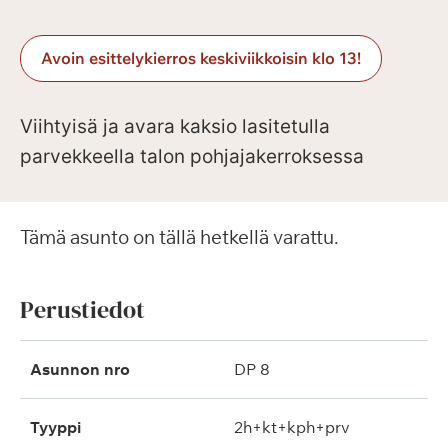
Avoin esittelykierros keskiviikkoisin klo 13!
Viihtyisä ja avara kaksio lasitetulla
parvekkeella talon pohjajakerroksessa
Tämä asunto on tällä hetkellä varattu.
Perustiedot
Asunnon nro
DP 8
Tyyppi
2h+kt+kph+prv