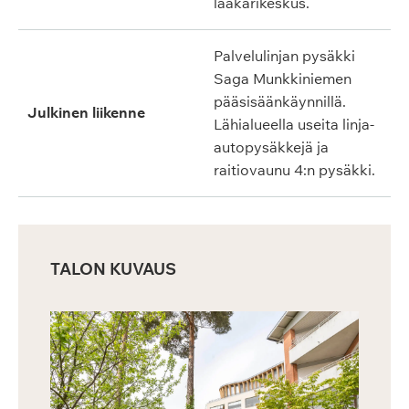
lääkärikeskus.
Palvelulinjan pysäkki
Saga Munkkiniemen
pääsisäänkäynnillä.
Julkinen liikenne
Lähialueella useita linja-
autopysäkkejä ja
raitiovaunu 4:n pysäkki.
TALON KUVAUS