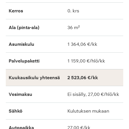
Kerros
0. krs
Ala (pinta-ala)
36 m²
Asumiskulu
1 364,06 €/kk
Palvelupaketti
1 159,00 €/hlö/kk
Kuukausikulu yhteensä
2 523,06 €/kk
Vesimaksu
Ei sisälly, 27,00 €/hlö/kk
Sähkö
Kulutuksen mukaan
Autopaikka
27,00 €/kk