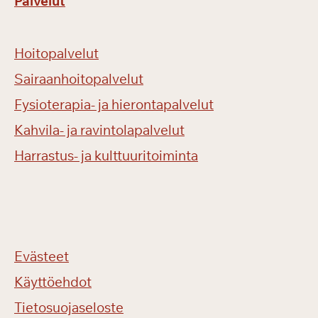
Palvelut
Hoitopalvelut
Sairaanhoitopalvelut
Fysioterapia- ja hierontapalvelut
Kahvila- ja ravintolapalvelut
Harrastus- ja kulttuuritoiminta
Evästeet
Käyttöehdot
Tietosuojaseloste