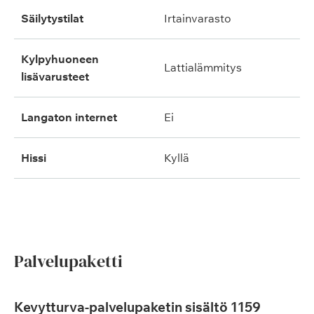
säilytystilat
irtainvarasto
kylpyhuoneen
lattialämmitys
lisävarusteet
langaton internet
ei
hissi
kyllä
Palvelupaketti
Kevytturva-palvelupaketin sisältö 1159