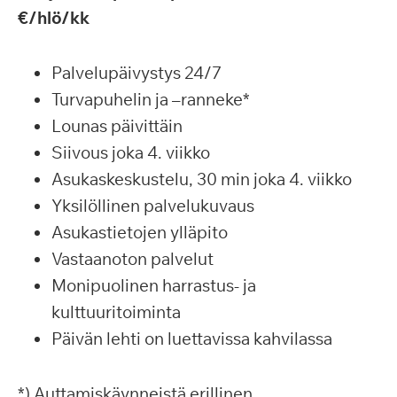
€/hlö/kk
Palvelupäivystys 24/7
Turvapuhelin ja –ranneke*
Lounas päivittäin
Siivous joka 4. viikko
Asukaskeskustelu, 30 min joka 4. viikko
Yksilöllinen palvelukuvaus
Asukastietojen ylläpito
Vastaanoton palvelut
Monipuolinen harrastus- ja
kulttuuritoiminta
Päivän lehti on luettavissa kahvilassa
*) Auttamiskäynneistä erillinen