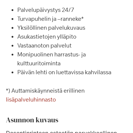
Palvelupäivystys 24/7
Turvapuhelin ja –ranneke*
Yksilöllinen palvelukuvaus
Asukastietojen ylläpito
Vastaanoton palvelut
Monipuolinen harrastus- ja
kulttuuritoiminta
Päivän lehti on luettavissa kahvilassa
*) Auttamiskäynneistä erillinen
lisäpalveluhinnasto
Asunnon kuvaus