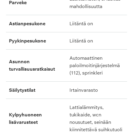
parveke
mahdollisuutta
astianpesukone
liitäntä on
pyykinpesukone
liitäntä on
automaattinen
asunnon
paloilmoitinjärjestelmä
turvallisuusratkaisut
(112), sprinkleri
säilytystilat
irtainvarasto
lattialämmitys,
kylpyhuoneen
tukikaide, wcn
lisävarusteet
nousutuet, seinään
kiinnitettävä suihkutuoli