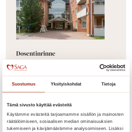
Dosentinrinne
Vuonna 2009 valmistunut
Dosentinrinne on Saga Munkkiniemen
laajennusosa, jossa on 58 asuntoa
Suostumus
Yksityiskohdat
Tietoja
kooltaan 43,5-87 m². Dosentinrinteen
asunnot erottuvat edukseen suurilla
Tämä sivusto käyttää evästeitä
parvekkeillaan, joilta avautuu kauniit
Käytämme evästeitä tarjoamamme sisällön ja mainosten
näkymät Koneenpuistoon. Lisäksi
räätälöimiseen, sosiaalisen median ominaisuuksien
talossa on muun muassa jalkahoitajan
tukemiseen ja kävijämäärämme analysoimiseen. Lisäksi