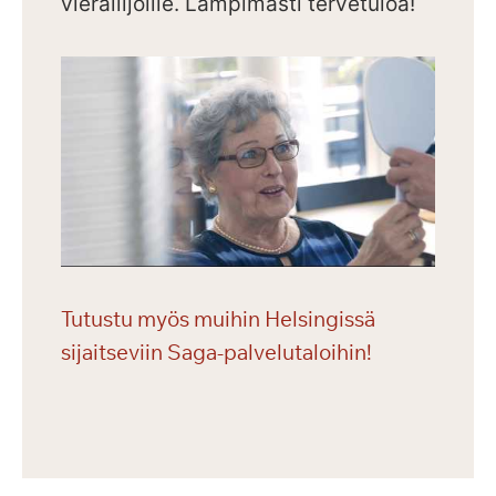
vierailijoille.
Lämpimästi tervetuloa!
Tutustu myös muihin Helsingissä
sijaitseviin Saga-palvelutaloihin!