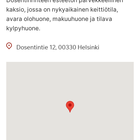
Dosentinrinteen esteetön parvekkeellinen
kaksio, jossa on nykyaikainen keittiötila,
avara olohuone, makuuhuone ja tilava
kylpyhuone.
Dosentintie
12
00330
Helsinki