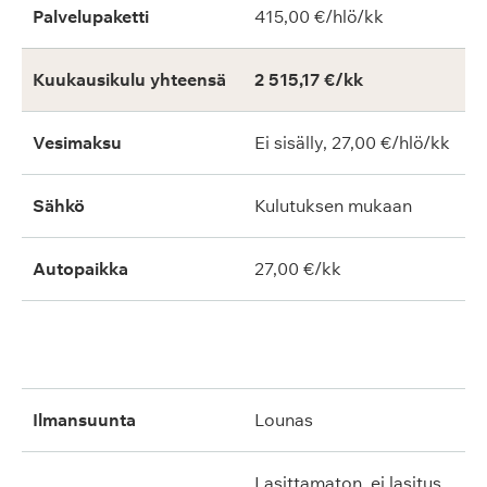
Palvelupaketti
415,00 €/hlö/kk
Kuukausikulu yhteensä
2 515,17 €/kk
Vesimaksu
Ei sisälly, 27,00 €/hlö/kk
Sähkö
Kulutuksen mukaan
Autopaikka
27,00 €/kk
ilmansuunta
lounas
lasittamaton, ei lasitus