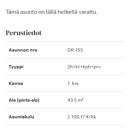
Tämä asunto on tällä hetkellä varattu.
Perustiedot
Asunnon nro
DR 153
Tyyppi
2h+kt+kph+prv
Kerros
1. krs
Ala (pinta-ala)
43.5 m²
Asumiskulu
2 100,17 €/kk