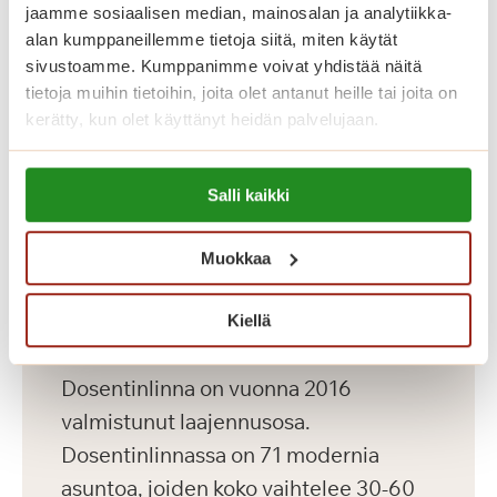
tilat, saunaosasto ja pyykkitupa.
jaamme sosiaalisen median, mainosalan ja analytiikka-
alan kumppaneillemme tietoja siitä, miten käytät
sivustoamme. Kumppanimme voivat yhdistää näitä
tietoja muihin tietoihin, joita olet antanut heille tai joita on
kerätty, kun olet käyttänyt heidän palvelujaan.
Lue lisää evästeistä:
Salli kaikki
https://sagacare.fi/evasteet/
Muokkaa
Kiellä
Dosentinlinna
Dosentinlinna on vuonna 2016
valmistunut laajennusosa.
Dosentinlinnassa on 71 modernia
asuntoa, joiden koko vaihtelee 30-60