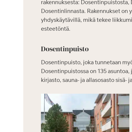
rakennuksesta: Dosentinpuistosta, 
Dosentinlinnasta. Rakennukset on yh
yhdyskäytävillä, mikä tekee liikkum
esteetöntä.
Dosentinpuisto
Dosentinpuisto, joka tunnetaan m
Dosentinpuistossa on 135 asuntoa, joi
kirjasto, sauna- ja allasosasto sisä-