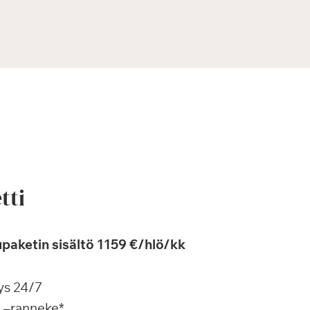
tti
paketin sisältö 1159 €/hlö/kk
ys 24/7
a –ranneke*