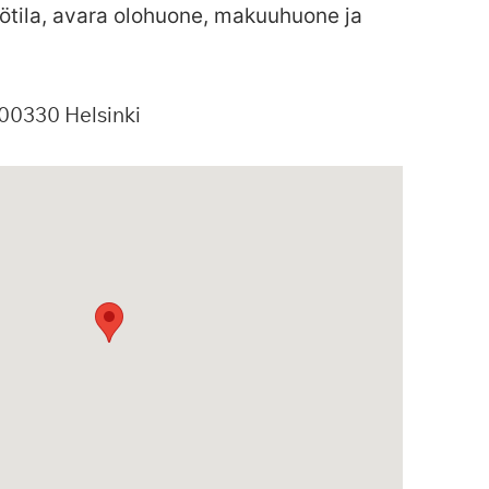
iötila, avara olohuone, makuuhuone ja
00330
Helsinki