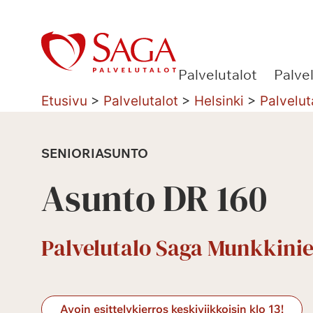
Siirry
sisältöön
Palvelutalot
Palve
Etusivu
>
Palvelutalot
>
Helsinki
>
Palvelut
SENIORIASUNTO
Asunto DR 160
Palvelutalo Saga Munkkinie
Avoin esittelykierros keskiviikkoisin klo 13!