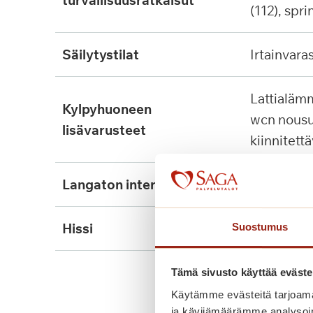
turvallisuusratkaisut
(112), spri
säilytystilat
irtainvara
lattialämmitys, tukikaide,
kylpyhuoneen
wcn nousu
lisävarusteet
kiinnitett
langaton internet
ei
hissi
kyllä
Suostumus
Tämä sivusto käyttää eväste
Käytämme evästeitä tarjoama
ja kävijämäärämme analysoim