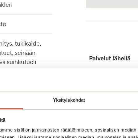
nkleri
sto
tuet, seinään
Palvelut lähellä
ävä suihkutuoli
Yksityiskohdat
itä
Julkinen liikenne
mme sisällön ja mainosten räätälöimiseen, sosiaalisen median
iseen. Lisäksi jaamme sosiaalisen median, mainosalan ja analy