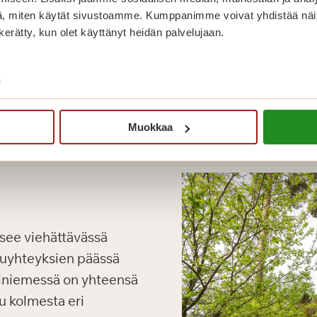
, miten käytät sivustoamme. Kumppanimme voivat yhdistää näitä t
n kerätty, kun olet käyttänyt heidän palvelujaan.
/
Muokkaa
tsee viehättävässä
kuyhteyksien päässä
iniemessä on yhteensä
u kolmesta eri