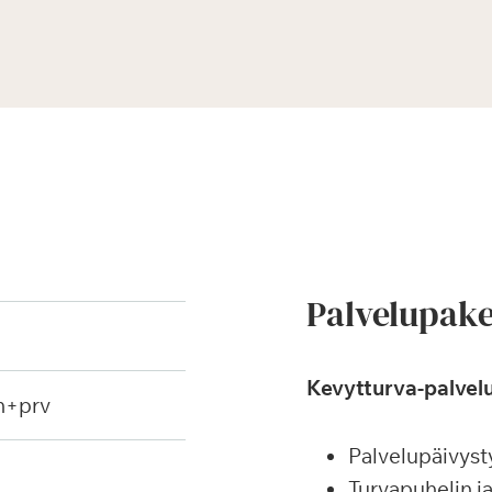
Palvelupake
Kevytturva-palvelu
h+prv
Palvelupäivyst
Turvapuhelin j