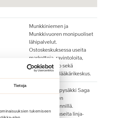
Munkkiniemen ja
Munkkivuoren monipuoliset
lähipalvelut.
Ostoskeskuksessa useita
marketteja, ravintoloita,
apteekki, Alko sekä
Pihjalalinnan lääkärikeskus.
Tietoja
Palvelulinjan pysäkki Saga
Munkkiniemen
pääsisäänkäynnillä.
 ominaisuuksien tukemiseen
Lähialueella useita linja-
tiikka-alan