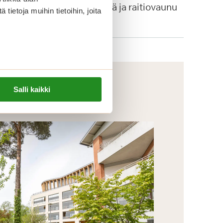
autopysäkkejä ja raitiovaunu
ietoja muihin tietoihin, joita
4:n pysäkki.
Salli kaikki