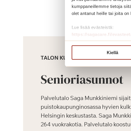
kumppaneillemme tietoja siitä
olet antanut heille tai joita o
Lue lisää evästeistä:
https://sagacare.fi/evasteet
Kiellä
TALON KUVAUS
Senioriasunnot
Palvelutalo Saga Munkkiniemi sijai
puistokaupunginosassa hyvien kul
Helsingin keskustasta. Saga Munkk
264 vuokrakotia. Palvelutalo koostu