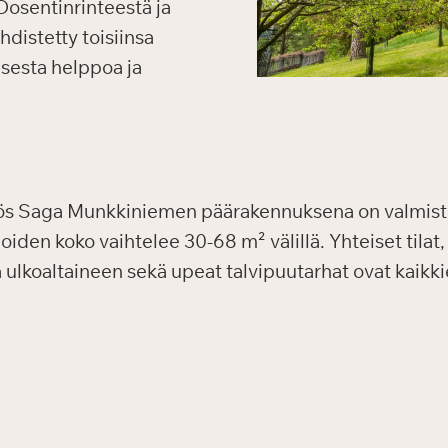
Dosentinrinteestä ja
distetty toisiinsa
isesta helppoa ja
yös Saga Munkkiniemen päärakennuksena on valmist
den koko vaihtelee 30-68 m² välillä. Yhteiset tilat, 
 ja ulkoaltaineen sekä upeat talvipuutarhat ovat kaik