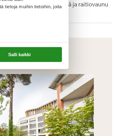
autopysäkkejä ja raitiovaunu
ietoja muihin tietoihin, joita
4:n pysäkki.
Salli kaikki