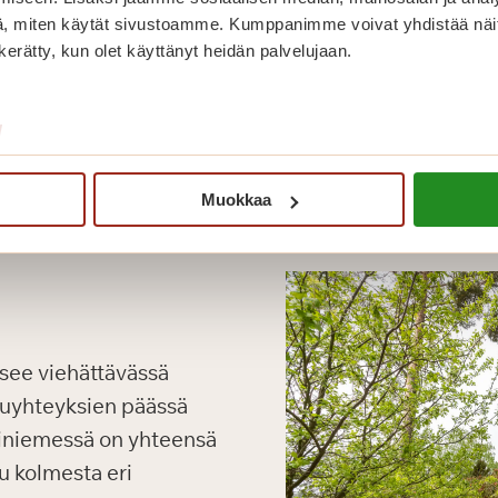
, miten käytät sivustoamme. Kumppanimme voivat yhdistää näitä t
n kerätty, kun olet käyttänyt heidän palvelujaan.
/
Muokkaa
tsee viehättävässä
kuyhteyksien päässä
iniemessä on yhteensä
u kolmesta eri