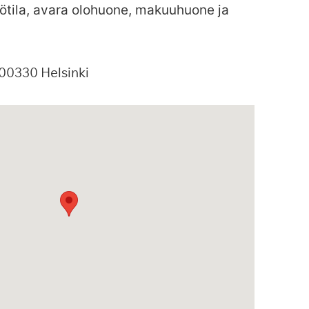
iötila, avara olohuone, makuuhuone ja
00330
Helsinki