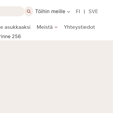
Töihin meille
FI
|
SVE
le asukkaaksi
Meistä
Yhteystiedot
rinne 256