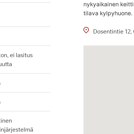
nykyaikainen keitt
tilava kylpyhuone.
Dosentintie
12
uutta
n
n
injärjestelmä