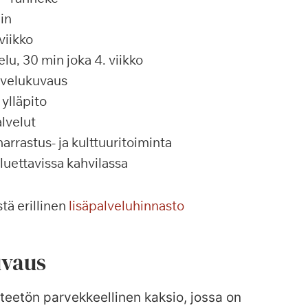
in
viikko
u, 30 min joka 4. viikko
alvelukuvaus
ylläpito
lvelut
rrastus- ja kulttuuritoiminta
 luettavissa kahvilassa
tä erillinen
lisäpalveluhinnasto
vaus
teetön parvekkeellinen kaksio, jossa on