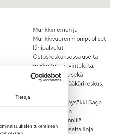
Munkkiniemen ja
Munkkivuoren monipuoliset
lähipalvelut.
Ostoskeskuksessa useita
marketteja, ravintoloita,
apteekki, Alko sekä
Pihjalalinnan lääkärikeskus.
Tietoja
Palvelulinjan pysäkki Saga
Munkkiniemen
pääsisäänkäynnillä.
 ominaisuuksien tukemiseen
Lähialueella useita linja-
tiikka-alan