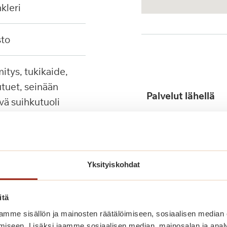
nkleri
sto
tuet, seinään
Palvelut lähellä
ävä suihkutuoli
Yksityiskohdat
itä
Julkinen liikenne
mme sisällön ja mainosten räätälöimiseen, sosiaalisen median
iseen. Lisäksi jaamme sosiaalisen median, mainosalan ja analy