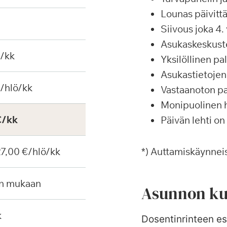
Lounas päivittä
Siivous joka 4. 
Asukaskeskustel
€/kk
Yksilöllinen p
Asukastietojen 
€/hlö/kk
Vastaanoton pa
Monipuolinen ha
€/kk
Päivän lehti on
 27,00 €/hlö/kk
*) Auttamiskäynneis
en mukaan
Asunnon ku
k
Dosentinrinteen es