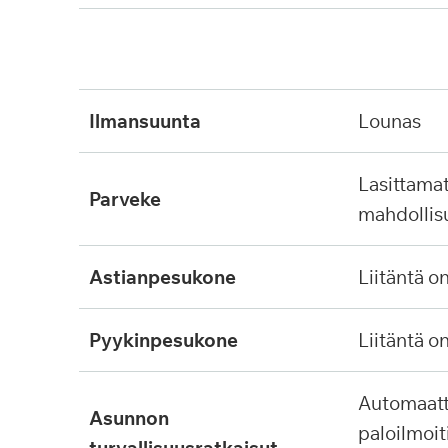
ilmansuunta
lounas
lasittamaton, ei lasitus
parveke
mahdollis
astianpesukone
liitäntä o
pyykinpesukone
liitäntä o
automaattinen
asunnon
paloilmoit