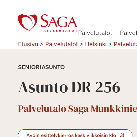
Siirry
sisältöön
Palvelutalot
Palve
Etusivu
>
Palvelutalot
>
Helsinki
>
Palvelut
SENIORIASUNTO
Asunto DR 256
Palvelutalo Saga Munkkinie
Avoin esittelykierros keskiviikkoisin klo 13!