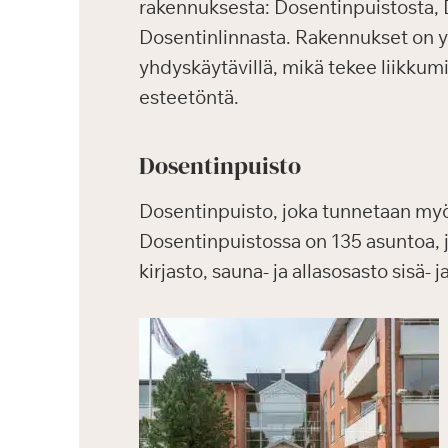
rakennuksesta: Dosentinpuistosta, 
Dosentinlinnasta. Rakennukset on yh
yhdyskäytävillä, mikä tekee liikkum
esteetöntä.
Dosentinpuisto
Dosentinpuisto, joka tunnetaan m
Dosentinpuistossa on 135 asuntoa, joi
kirjasto, sauna- ja allasosasto sisä-