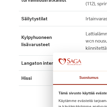
turvallisuusratkaisut
(112), spri
säilytystilat
irtainvara
lattialämmitys, tukikaide,
kylpyhuoneen
wcn nousu
lisävarusteet
kiinnitett
langaton internet
ei
hissi
kyllä
Suostumus
Tämä sivusto käyttää eväste
Käytämme evästeitä tarjoama
ja kävijämäärämme analysoim