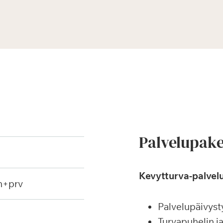
Palvelupake
Kevytturva-palvelu
h+prv
Palvelupäivyst
Turvapuhelin j