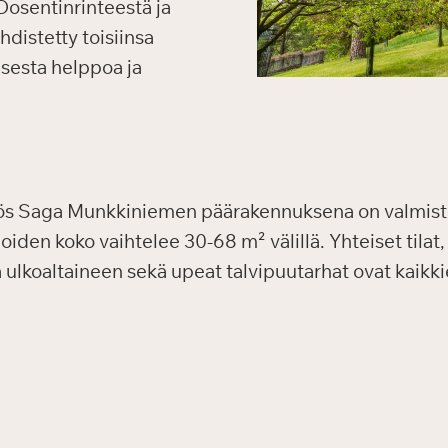
Dosentinrinteestä ja
distetty toisiinsa
isesta helppoa ja
yös Saga Munkkiniemen päärakennuksena on valmist
den koko vaihtelee 30-68 m² välillä. Yhteiset tilat, 
 ja ulkoaltaineen sekä upeat talvipuutarhat ovat kaik