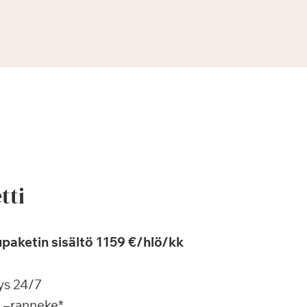
tti
paketin sisältö 1159 €/hlö/kk
ys 24/7
a –ranneke*