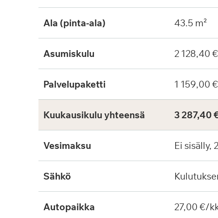
Ala (pinta-ala)
43.5 m²
Asumiskulu
2 128,40 
Palvelupaketti
1 159,00 
Kuukausikulu yhteensä
3 287,40 
Vesimaksu
Ei sisälly,
Sähkö
Kulutuks
Autopaikka
27,00 €/k