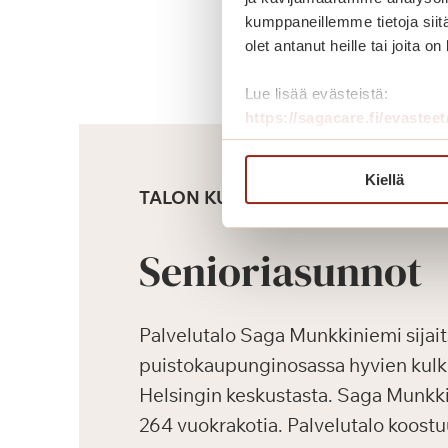
kumppaneillemme tietoja siitä
olet antanut heille tai joita o
Lue lisää evästeistä:
https://sagacare.fi/evasteet
Kiellä
TALON KUVAUS
Senioriasunnot
Palvelutalo Saga Munkkiniemi sijai
puistokaupunginosassa hyvien kul
Helsingin keskustasta. Saga Munkk
264 vuokrakotia. Palvelutalo koostu