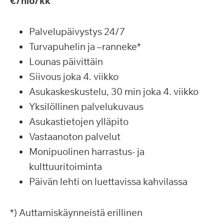
€/hlö/kk
Palvelupäivystys 24/7
Turvapuhelin ja –ranneke*
Lounas päivittäin
Siivous joka 4. viikko
Asukaskeskustelu, 30 min joka 4. viikko
Yksilöllinen palvelukuvaus
Asukastietojen ylläpito
Vastaanoton palvelut
Monipuolinen harrastus- ja
kulttuuritoiminta
Päivän lehti on luettavissa kahvilassa
*) Auttamiskäynneistä erillinen