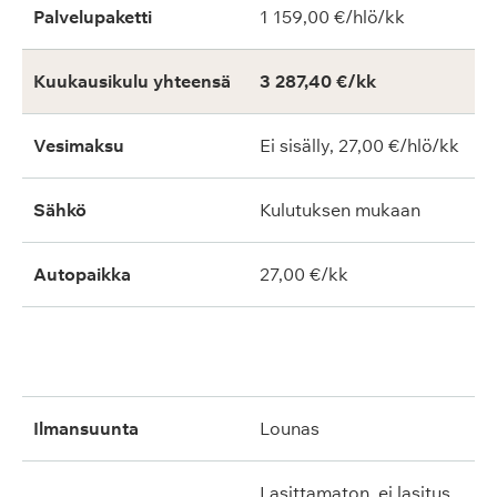
Palvelupaketti
1 159,00 €/hlö/kk
Kuukausikulu yhteensä
3 287,40 €/kk
Vesimaksu
Ei sisälly, 27,00 €/hlö/kk
Sähkö
Kulutuksen mukaan
Autopaikka
27,00 €/kk
ilmansuunta
lounas
lasittamaton, ei lasitus