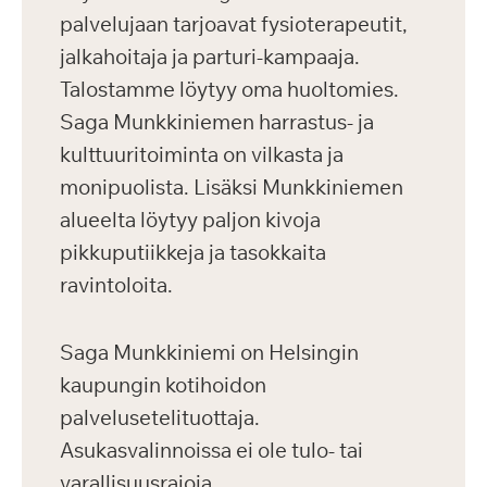
palvelujaan tarjoavat fysioterapeutit,
jalkahoitaja ja parturi-kampaaja.
Talostamme löytyy oma huoltomies.
Saga Munkkiniemen harrastus- ja
kulttuuritoiminta on vilkasta ja
monipuolista. Lisäksi Munkkiniemen
alueelta löytyy paljon kivoja
pikkuputiikkeja ja tasokkaita
ravintoloita.
Saga Munkkiniemi on Helsingin
kaupungin kotihoidon
palvelusetelituottaja.
Asukasvalinnoissa ei ole tulo- tai
varallisuusrajoja.