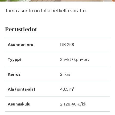
Tämä asunto on tällä hetkellä varattu.
Perustiedot
Asunnon nro
DR 258
Tyyppi
2h+kt+kph+prv
Kerros
2. krs
Ala (pinta-ala)
43.5 m²
Asumiskulu
2 128,40 €/kk