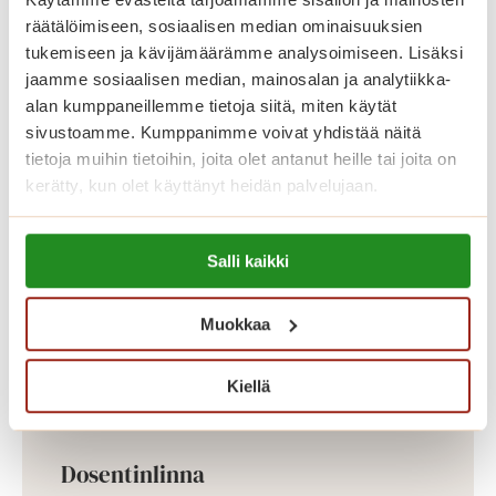
asunnot erottuvat edukseen suurilla
räätälöimiseen, sosiaalisen median ominaisuuksien
parvekkeillaan, joilta avautuu kauniit
tukemiseen ja kävijämäärämme analysoimiseen. Lisäksi
näkymät Koneenpuistoon. Lisäksi
jaamme sosiaalisen median, mainosalan ja analytiikka-
alan kumppaneillemme tietoja siitä, miten käytät
talossa on muun muassa jalkahoitajan
sivustoamme. Kumppanimme voivat yhdistää näitä
tilat, saunaosasto ja pyykkitupa.
tietoja muihin tietoihin, joita olet antanut heille tai joita on
kerätty, kun olet käyttänyt heidän palvelujaan.
Lue lisää evästeistä:
Salli kaikki
https://sagacare.fi/evasteet/
Muokkaa
Kiellä
Dosentinlinna