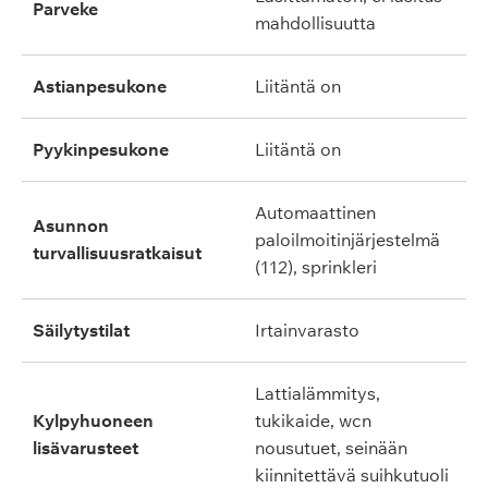
parveke
mahdollisuutta
astianpesukone
liitäntä on
pyykinpesukone
liitäntä on
automaattinen
asunnon
paloilmoitinjärjestelmä
turvallisuusratkaisut
(112), sprinkleri
säilytystilat
irtainvarasto
lattialämmitys,
kylpyhuoneen
tukikaide, wcn
lisävarusteet
nousutuet, seinään
kiinnitettävä suihkutuoli