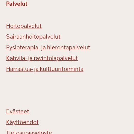
Palvelut
Hoitopalvelut
Sairaanhoitopalvelut
Fysioterapia- ja hierontapalvelut
Kahvila- ja ravintolapalvelut
Harrastus- ja kulttuuritoiminta
Evästeet
Käyttöehdot
Tietosuojaseloste