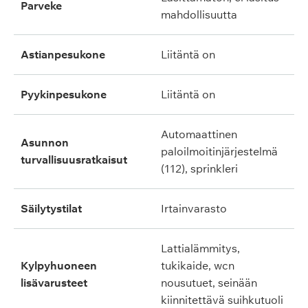
parveke
mahdollisuutta
astianpesukone
liitäntä on
pyykinpesukone
liitäntä on
automaattinen
asunnon
paloilmoitinjärjestelmä
turvallisuusratkaisut
(112), sprinkleri
säilytystilat
irtainvarasto
lattialämmitys,
kylpyhuoneen
tukikaide, wcn
lisävarusteet
nousutuet, seinään
kiinnitettävä suihkutuoli