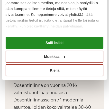
tilat, saunaosasto ja pyykkitupa.
jaamme sosiaalisen median, mainosalan ja analytiikka-
alan kumppaneillemme tietoja siitä, miten käytät
sivustoamme. Kumppanimme voivat yhdistää näitä
tietoja muihin tietoihin, joita olet antanut heille tai joita on
kerätty, kun olet käyttänyt heidän palvelujaan.
Lue lisää evästeistä:
Salli kaikki
https://sagacare.fi/evasteet/
Muokkaa
Kiellä
Dosentinlinna
Dosentinlinna on vuonna 2016
valmistunut laajennusosa.
Dosentinlinnassa on 71 modernia
asuntoa, joiden koko vaihtelee 30-60