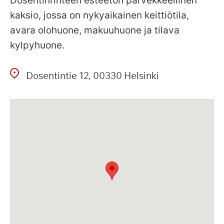
Dosentinrinteen esteetön parvekkeellinen
kaksio, jossa on nykyaikainen keittiötila,
avara olohuone, makuuhuone ja tilava
kylpyhuone.
Dosentintie
12
00330
Helsinki