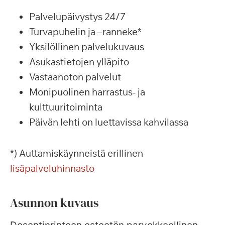
Palvelupäivystys 24/7
Turvapuhelin ja –ranneke*
Yksilöllinen palvelukuvaus
Asukastietojen ylläpito
Vastaanoton palvelut
Monipuolinen harrastus- ja
kulttuuritoiminta
Päivän lehti on luettavissa kahvilassa
*) Auttamiskäynneistä erillinen
lisäpalveluhinnasto
Asunnon kuvaus