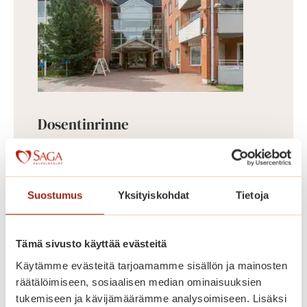
Dosentinrinne
Vuonna 2009 valmistunut
Dosentinrinne on Saga Munkkiniemen
laajennusosa, jossa on 58 asuntoa
Suostumus
Yksityiskohdat
Tietoja
kooltaan 43,5-87 m². Dosentinrinteen
asunnot erottuvat edukseen suurilla
Tämä sivusto käyttää evästeitä
parvekkeillaan, joilta avautuu kauniit
Käytämme evästeitä tarjoamamme sisällön ja mainosten
näkymät Koneenpuistoon. Lisäksi
räätälöimiseen, sosiaalisen median ominaisuuksien
talossa on muun muassa jalkahoitajan
tukemiseen ja kävijämäärämme analysoimiseen. Lisäksi