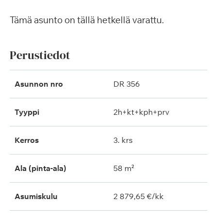
Tämä asunto on tällä hetkellä varattu.
Perustiedot
Asunnon nro
DR 356
Tyyppi
2h+kt+kph+prv
Kerros
3. krs
Ala (pinta-ala)
58 m²
Asumiskulu
2 879,65 €/kk