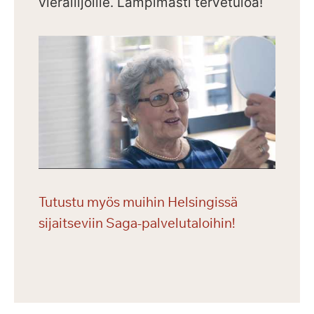
vierailijoille.
Lämpimästi tervetuloa!
Tutustu myös muihin Helsingissä
sijaitseviin Saga-palvelutaloihin!