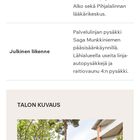
Alko sekä Pihjalalinnan
lääkärikeskus.
Palvelulinjan pysäkki
Saga Munkkiniemen
pääsisäänkäynnillä.
Julkinen liikenne
Lähialueella useita linja-
autopysäkkejä ja
raitiovaunu 4:n pysäkki.
TALON KUVAUS