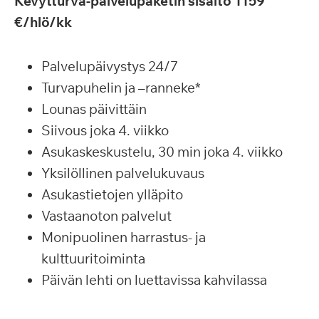
Kevytturva-palvelupaketin sisältö 1159
€/hlö/kk
Palvelupäivystys 24/7
Turvapuhelin ja –ranneke*
Lounas päivittäin
Siivous joka 4. viikko
Asukaskeskustelu, 30 min joka 4. viikko
Yksilöllinen palvelukuvaus
Asukastietojen ylläpito
Vastaanoton palvelut
Monipuolinen harrastus- ja
kulttuuritoiminta
Päivän lehti on luettavissa kahvilassa