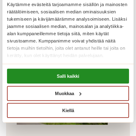
kooltaan 43,5-87 m². Dosentinrinteen
Käytämme evästeitä tarjoamamme sisällön ja mainosten
räätälöimiseen, sosiaalisen median ominaisuuksien
asunnot erottuvat edukseen suurilla
tukemiseen ja kävijämäärämme analysoimiseen. Lisäksi
parvekkeillaan, joilta avautuu kauniit
jaamme sosiaalisen median, mainosalan ja analytiikka-
näkymät Koneenpuistoon. Lisäksi
alan kumppaneillemme tietoja siitä, miten käytät
talossa on muun muassa jalkahoitajan
sivustoamme. Kumppanimme voivat yhdistää näitä
tietoja muihin tietoihin, joita olet antanut heille tai joita on
tilat, saunaosasto ja pyykkitupa.
kerätty, kun olet käyttänyt heidän palvelujaan.
Lue lisää evästeistä:
Salli kaikki
https://sagacare.fi/evasteet/
Muokkaa
Kiellä