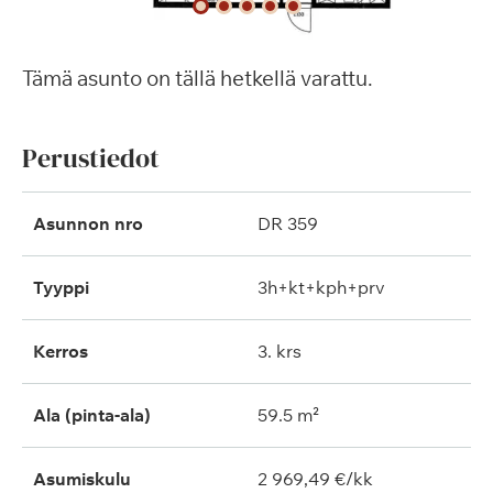
Tämä asunto on tällä hetkellä varattu.
Perustiedot
Asunnon nro
DR 359
Tyyppi
3h+kt+kph+prv
Kerros
3. krs
Ala (pinta-ala)
59.5 m²
Asumiskulu
2 969,49 €/kk