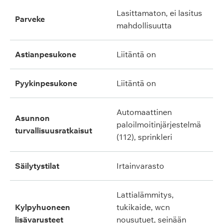
lasittamaton, ei lasitus
parveke
mahdollisuutta
astianpesukone
liitäntä on
pyykinpesukone
liitäntä on
automaattinen
asunnon
paloilmoitinjärjestelmä
turvallisuusratkaisut
(112), sprinkleri
säilytystilat
irtainvarasto
lattialämmitys,
kylpyhuoneen
tukikaide, wcn
lisävarusteet
nousutuet, seinään