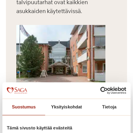
talvipuutarhat ovat kaikkien
asukkaiden käytettävissä.
Dosentinrinne
Suostumus
Yksityiskohdat
Tietoja
Vuonna 2009 valmistunut
Dosentinrinne on Saga Munkkiniemen
laajennusosa, jossa on 58 asuntoa
Tämä sivusto käyttää evästeitä