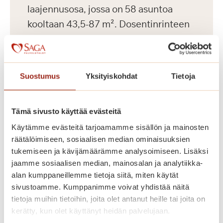
laajennusosa, jossa on 58 asuntoa
kooltaan 43,5-87 m². Dosentinrinteen
asunnot erottuvat edukseen suurilla
parvekkeillaan, joilta avautuu kauniit
näkymät Koneenpuistoon. Lisäksi
Suostumus
Yksityiskohdat
Tietoja
talossa on muun muassa jalkahoitajan
tilat, saunaosasto ja pyykkitupa.
Tämä sivusto käyttää evästeitä
Käytämme evästeitä tarjoamamme sisällön ja mainosten
räätälöimiseen, sosiaalisen median ominaisuuksien
tukemiseen ja kävijämäärämme analysoimiseen. Lisäksi
jaamme sosiaalisen median, mainosalan ja analytiikka-
alan kumppaneillemme tietoja siitä, miten käytät
sivustoamme. Kumppanimme voivat yhdistää näitä
tietoja muihin tietoihin, joita olet antanut heille tai joita on
kerätty, kun olet käyttänyt heidän palvelujaan.