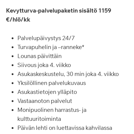
Kevytturva-palvelupaketin sisältö 1159
€/hlö/kk
Palvelupäivystys 24/7
Turvapuhelin ja –ranneke*
Lounas päivittäin
Siivous joka 4. viikko
Asukaskeskustelu, 30 min joka 4. viikko
Yksilöllinen palvelukuvaus
Asukastietojen ylläpito
Vastaanoton palvelut
Monipuolinen harrastus- ja
kulttuuritoiminta
Päivän lehti on luettavissa kahvilassa