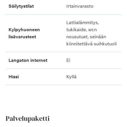
säilytystilat
irtainvarasto
lattialämmitys,
kylpyhuoneen
tukikaide, wcn
lisävarusteet
nousutuet, seinään
kiinnitettävä suihkutuoli
langaton internet
ei
hissi
kyllä
Palvelupaketti