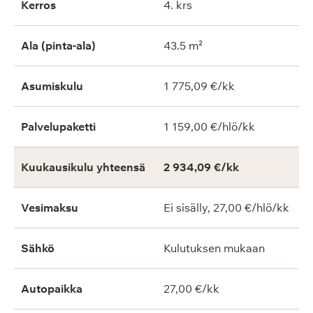
Kerros
4. krs
Ala (pinta-ala)
43.5 m²
Asumiskulu
1 775,09 €/kk
Palvelupaketti
1 159,00 €/hlö/kk
Kuukausikulu yhteensä
2 934,09 €/kk
Vesimaksu
Ei sisälly, 27,00 €/hlö/kk
Sähkö
Kulutuksen mukaan
Autopaikka
27,00 €/kk