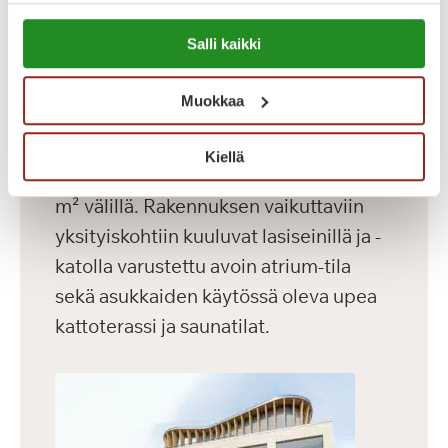
Lue lisää evästeistä:
Dosentinlinna
Salli kaikki
https://sagacare.fi/evasteet/
Dosentinlinna on vuonna 2016
Muokkaa
valmistunut laajennusosa.
Dosentinlinnassa on 71 modernia
Kiellä
asuntoa, joiden koko vaihtelee 30-60
m² välillä. Rakennuksen vaikuttaviin
yksityiskohtiin kuuluvat lasiseinillä ja -
katolla varustettu avoin atrium-tila
sekä asukkaiden käytössä oleva upea
kattoterassi ja saunatilat.