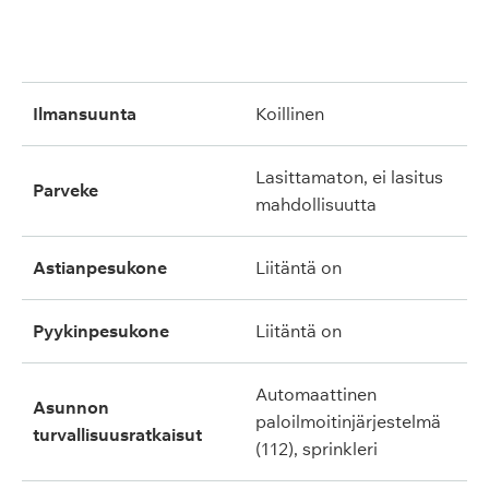
ilmansuunta
koillinen
lasittamaton, ei lasitus
parveke
mahdollisuutta
astianpesukone
liitäntä on
pyykinpesukone
liitäntä on
automaattinen
asunnon
paloilmoitinjärjestelmä
turvallisuusratkaisut
(112), sprinkleri