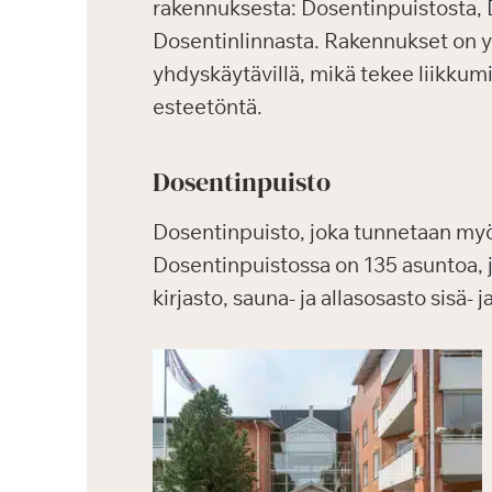
rakennuksesta: Dosentinpuistosta, 
Dosentinlinnasta. Rakennukset on yh
yhdyskäytävillä, mikä tekee liikkum
esteetöntä.
Dosentinpuisto
Dosentinpuisto, joka tunnetaan m
Dosentinpuistossa on 135 asuntoa, joi
kirjasto, sauna- ja allasosasto sisä-