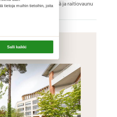
autopysäkkejä ja raitiovaunu
ietoja muihin tietoihin, joita
4:n pysäkki.
Salli kaikki