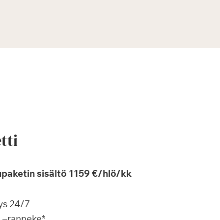
tti
paketin sisältö 1159 €/hlö/kk
ys 24/7
a –ranneke*