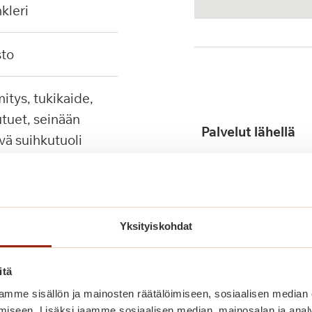
nkleri
sto
tuet, seinään
Palvelut lähellä
ävä suihkutuoli
Yksityiskohdat
itä
Julkinen liikenne
mme sisällön ja mainosten räätälöimiseen, sosiaalisen median
iseen. Lisäksi jaamme sosiaalisen median, mainosalan ja analy