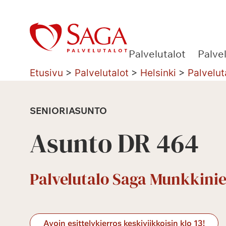
Siirry
sisältöön
Palvelutalot
Palve
Etusivu
>
Palvelutalot
>
Helsinki
>
Palvelut
SENIORIASUNTO
Asunto DR 464
Palvelutalo Saga Munkkinie
Avoin esittelykierros keskiviikkoisin klo 13!