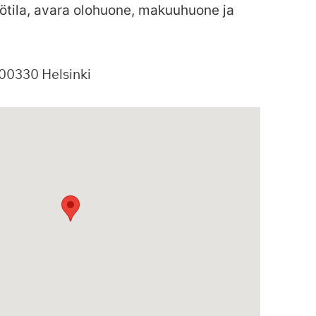
iötila, avara olohuone, makuuhuone ja
00330
Helsinki