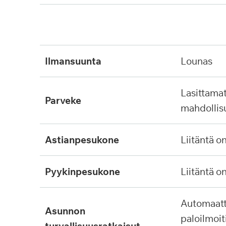
ilmansuunta
lounas
lasittamaton, ei lasitus
parveke
mahdollis
astianpesukone
liitäntä o
pyykinpesukone
liitäntä o
automaattinen
asunnon
paloilmoit