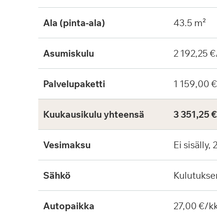
Ala (pinta-ala)
43.5 m²
Asumiskulu
2 192,25 €
Palvelupaketti
1 159,00 
Kuukausikulu yhteensä
3 351,25 
Vesimaksu
Ei sisälly,
Sähkö
Kulutuks
Autopaikka
27,00 €/k