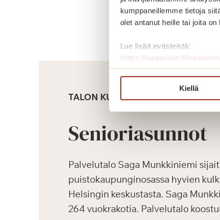
kumppaneillemme tietoja siitä
olet antanut heille tai joita o
Lue lisää evästeistä:
https://sagacare.fi/evasteet
Kiellä
TALON KUVAUS
Senioriasunnot
Palvelutalo Saga Munkkiniemi sijai
puistokaupunginosassa hyvien kul
Helsingin keskustasta. Saga Munkk
264 vuokrakotia. Palvelutalo koostu