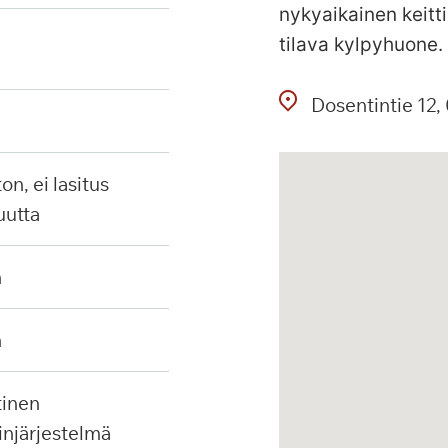
nykyaikainen keitt
tilava kylpyhuone.
Dosentintie
12
uutta
n
n
injärjestelmä