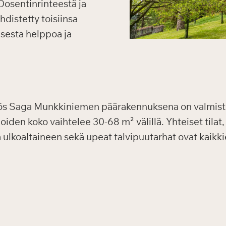
Dosentinrinteestä ja
distetty toisiinsa
isesta helppoa ja
yös Saga Munkkiniemen päärakennuksena on valmist
den koko vaihtelee 30-68 m² välillä. Yhteiset tilat, 
 ja ulkoaltaineen sekä upeat talvipuutarhat ovat kaik