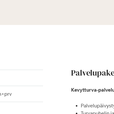
Palvelupake
Kevytturva-palvelu
h+prv
Palvelupäivyst
Turvapuhelin j