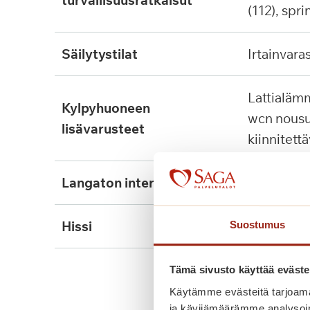
turvallisuusratkaisut
(112), spri
säilytystilat
irtainvara
lattialämmitys, tukikaide,
kylpyhuoneen
wcn nousu
lisävarusteet
kiinnitett
langaton internet
ei
hissi
kyllä
Suostumus
Tämä sivusto käyttää eväste
Käytämme evästeitä tarjoama
ja kävijämäärämme analysoim