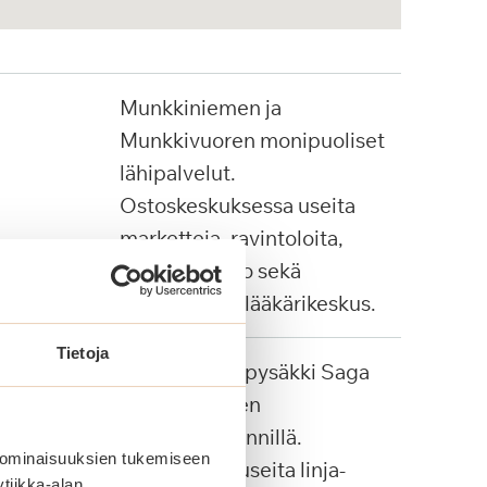
Munkkiniemen ja
Munkkivuoren monipuoliset
lähipalvelut.
Ostoskeskuksessa useita
marketteja, ravintoloita,
apteekki, Alko sekä
Pihjalalinnan lääkärikeskus.
Tietoja
Palvelulinjan pysäkki Saga
Munkkiniemen
pääsisäänkäynnillä.
 ominaisuuksien tukemiseen
Lähialueella useita linja-
tiikka-alan