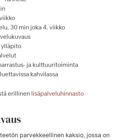
in
viikko
u, 30 min joka 4. viikko
alvelukuvaus
ylläpito
lvelut
rrastus- ja kulttuuritoiminta
 luettavissa kahvilassa
tä erillinen
lisäpalveluhinnasto
vaus
teetön parvekkeellinen kaksio, jossa on