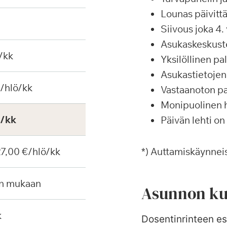
Lounas päivittä
Siivous joka 4. 
Asukaskeskustel
/kk
Yksilöllinen p
Asukastietojen 
€/hlö/kk
Vastaanoton pa
Monipuolinen ha
€/kk
Päivän lehti on
 27,00 €/hlö/kk
*) Auttamiskäynneis
en mukaan
Asunnon ku
k
Dosentinrinteen es