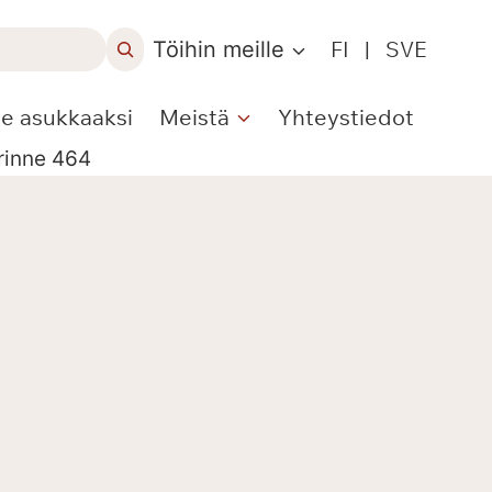
Töihin meille
FI
|
SVE
le asukkaaksi
Meistä
Yhteystiedot
rinne 464