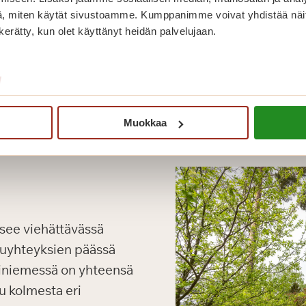
, miten käytät sivustoamme. Kumppanimme voivat yhdistää näitä t
n kerätty, kun olet käyttänyt heidän palvelujaan.
/
Muokkaa
tsee viehättävässä
kuyhteyksien päässä
iniemessä on yhteensä
u kolmesta eri