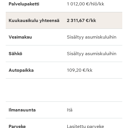
Palvelupaketti
1 012,00 €/hlö/kk
Kuukausikulu yhteensä
2 311,67 €/kk
Vesimaksu
Sisältyy asumiskuluihin
Sähkö
Sisältyy asumiskuluihin
Autopaikka
109,20 €/kk
ilmansuunta
itä
parveke
lasitettu parveke