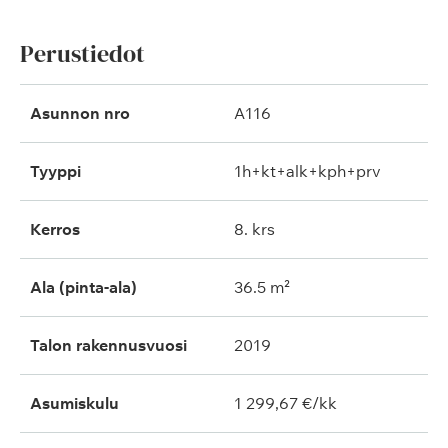
Perustiedot
Asunnon nro
A116
Tyyppi
1h+kt+alk+kph+prv
Kerros
8. krs
Ala (pinta-ala)
36.5 m²
Talon rakennusvuosi
2019
Asumiskulu
1 299,67 €/kk