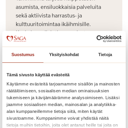
asumista, ensiluokkaisia palveluita
sekä aktiivista harrastus- ja
kulttuuritoimintaa ikäihmisille.
Keskeisen sijaintinsa ansiosta
palvelutalosta on hyvät kulkuyhteydet
useaan suuntaan.
Suostumus
Yksityiskohdat
Tietoja
Saga Tammilinnassa on yhteensä 129
Tämä sivusto käyttää evästeitä
vuokrattavaa senioriasuntoa, yksiöitä
ja kaksioita kooltaan 36-56 m2
Käytämme evästeitä tarjoamamme sisällön ja mainosten
räätälöimiseen, sosiaalisen median ominaisuuksien
kahdeksassa kerroksessa. Palvelutalon
tukemiseen ja kävijämäärämme analysoimiseen. Lisäksi
hyvin varustellut senioriasunnot on
jaamme sosiaalisen median, mainosalan ja analytiikka-
toteutettu yksityisten Saga-
alan kumppaneillemme tietoja siitä, miten käytät
palvelutalojen korkeiden
sivustoamme. Kumppanimme voivat yhdistää näitä
tietoja muihin tietoihin, joita olet antanut heille tai joita on
laatukriteerien mukaisesti. Meillä asut