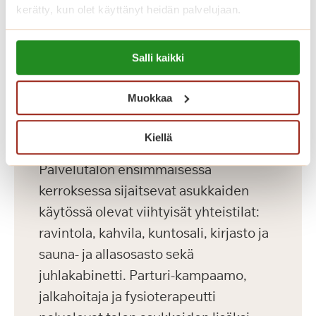
kerätty, kun olet käyttänyt heidän palvelujaan.
omassa kodissasi, jonka voit sisustaa
mieleiseksesi. Kaikissa asunnoissa on
Lue lisää evästeistä:
Salli kaikki
avara pohjaratkaisu, nykyaikainen
https://sagacare.fi/evasteet/
keittiö, esteetön kylpyhuone sekä
Muokkaa
turvapuhelin. Lähes kaikissa
asunnoissa on lasitettu parveke.
Kiellä
Palvelutalon ensimmäisessä
kerroksessa sijaitsevat asukkaiden
käytössä olevat viihtyisät yhteistilat:
ravintola, kahvila, kuntosali, kirjasto ja
sauna- ja allasosasto sekä
juhlakabinetti. Parturi-kampaamo,
jalkahoitaja ja fysioterapeutti