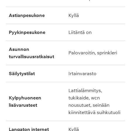
astianpesukone
kyllä
pyykinpesukone
liitäntä on
asunnon
palovaroitin, sprinkleri
turvallisuusratkaisut
säilytystilat
irtainvarasto
lattialämmitys,
kylpyhuoneen
tukikaide, wcn
lisävarusteet
nousutuet, seinään
kiinnitettävä suihkutuoli
langaton internet
kyllä