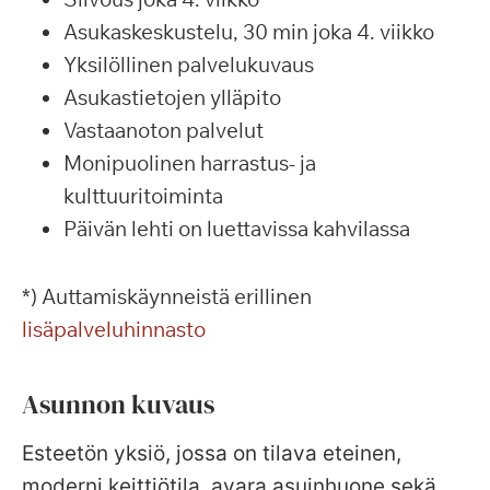
Asukaskeskustelu, 30 min joka 4. viikko
Yksilöllinen palvelukuvaus
Asukastietojen ylläpito
Vastaanoton palvelut
Monipuolinen harrastus- ja
kulttuuritoiminta
Päivän lehti on luettavissa kahvilassa
*) Auttamiskäynneistä erillinen
lisäpalveluhinnasto
Asunnon kuvaus
Esteetön yksiö, jossa on tilava eteinen,
moderni keittiötila, avara asuinhuone sekä