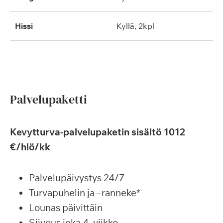
hissi
kyllä, 2kpl
Palvelupaketti
Kevytturva-palvelupaketin sisältö 1012
€/hlö/kk
Palvelupäivystys 24/7
Turvapuhelin ja –ranneke*
Lounas päivittäin
Siivous joka 4. viikko