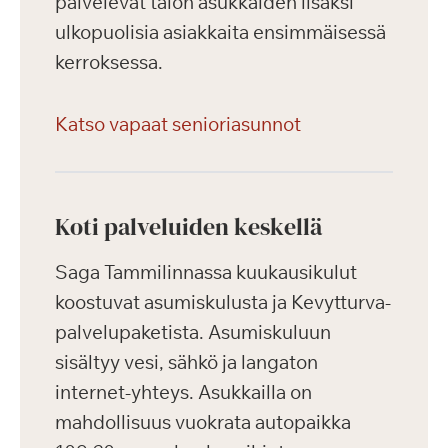
palvelevat talon asukkaiden lisäksi
ulkopuolisia asiakkaita ensimmäisessä
kerroksessa.
Katso vapaat senioriasunnot
Koti palveluiden keskellä
Saga Tammilinnassa kuukausikulut
koostuvat asumiskulusta ja Kevytturva-
palvelupaketista. Asumiskuluun
sisältyy vesi, sähkö ja langaton
internet-yhteys. Asukkailla on
mahdollisuus vuokrata autopaikka