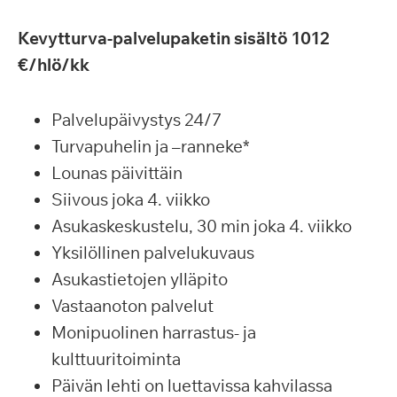
Kevytturva-palvelupaketin sisältö 1012
€/hlö/kk
Palvelupäivystys 24/7
Turvapuhelin ja –ranneke*
Lounas päivittäin
Siivous joka 4. viikko
Asukaskeskustelu, 30 min joka 4. viikko
Yksilöllinen palvelukuvaus
Asukastietojen ylläpito
Vastaanoton palvelut
Monipuolinen harrastus- ja
kulttuuritoiminta
Päivän lehti on luettavissa kahvilassa