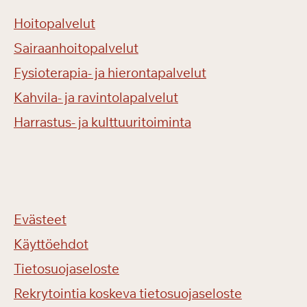
Hoitopalvelut
Sairaanhoitopalvelut
Fysioterapia- ja hierontapalvelut
Kahvila- ja ravintolapalvelut
Harrastus- ja kulttuuritoiminta
Evästeet
Käyttöehdot
Tietosuojaseloste
Rekrytointia koskeva tietosuojaseloste