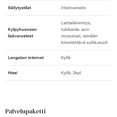
säilytystilat
irtainvarasto
lattialämmitys,
kylpyhuoneen
tukikaide, wcn
lisävarusteet
nousutuet, seinään
kiinnitettävä suihkutuoli
langaton internet
kyllä
hissi
kyllä, 2kpl
Palvelupaketti