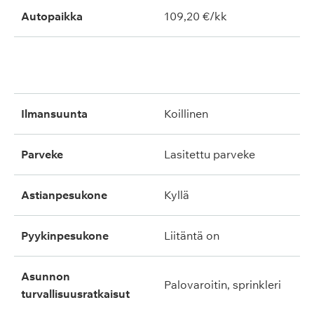
Autopaikka
109,20 €/kk
ilmansuunta
koillinen
parveke
lasitettu parveke
astianpesukone
kyllä
pyykinpesukone
liitäntä on
asunnon
palovaroitin, sprinkleri
turvallisuusratkaisut