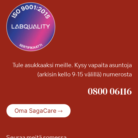
Tule asukkaaksi meille. Kysy vapaita asuntoja
(arkisin kello 9-15 välillä) numerosta
0800 06116
Oma SagaCare
Seuraa meitä somessa