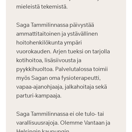
mieleistä tekemistä.
Saga Tammilinnassa päivystää
ammattitaitoinen ja ystävällinen
hoitohenkilökunta ympäri
vuorokauden. Arjen tueksi on tarjolla
kotihoitoa, lisäsiivousta ja
pyykkihuoltoa. Palvelutalossa toimii
myös Sagan oma fysioterapeutti,
vapaa-ajanohjaaja, jalkahoitaja sekä
parturi-kampaaja.
Saga Tammilinnassa ei ole tulo- tai
varallisuusrajoja. Olemme Vantaan ja
Helsingin kaupungin