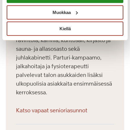
Muokkaa
Palvelutalon ensimmäisessä
kerroksessa sijaitsevat asukkaiden
Kiellä
käytössä olevat viihtyisät yhteistilat:
ravintola, kahvila, kuntosali, kirjasto ja
sauna- ja allasosasto sekä
juhlakabinetti. Parturi-kampaamo,
jalkahoitaja ja fysioterapeutti
palvelevat talon asukkaiden lisäksi
ulkopuolisia asiakkaita ensimmäisessä
kerroksessa.
Katso vapaat senioriasunnot