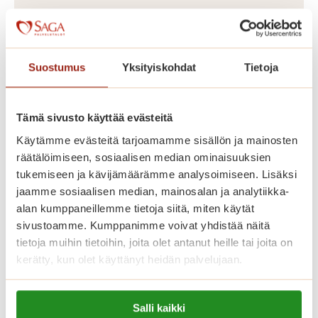
Saga Tammilinnassa on yhteensä 129
vuokrattavaa senioriasuntoa, yksiöitä
Suostumus
Yksityiskohdat
Tietoja
ja kaksioita kooltaan 36-56 m2
kahdeksassa kerroksessa. Palvelutalon
hyvin varustellut senioriasunnot on
Tämä sivusto käyttää evästeitä
toteutettu yksityisten Saga-
Käytämme evästeitä tarjoamamme sisällön ja mainosten
palvelutalojen korkeiden
räätälöimiseen, sosiaalisen median ominaisuuksien
tukemiseen ja kävijämäärämme analysoimiseen. Lisäksi
laatukriteerien mukaisesti. Meillä asut
jaamme sosiaalisen median, mainosalan ja analytiikka-
omassa kodissasi, jonka voit sisustaa
alan kumppaneillemme tietoja siitä, miten käytät
mieleiseksesi. Kaikissa asunnoissa on
sivustoamme. Kumppanimme voivat yhdistää näitä
avara pohjaratkaisu, nykyaikainen
tietoja muihin tietoihin, joita olet antanut heille tai joita on
kerätty, kun olet käyttänyt heidän palvelujaan.
keittiö, esteetön kylpyhuone sekä
turvapuhelin. Lähes kaikissa
Lue lisää evästeistä:
asunnoissa on lasitettu parveke.
Salli kaikki
https://sagacare.fi/evasteet/