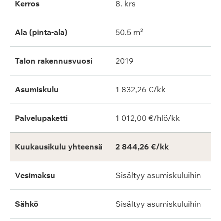
Kerros
8. krs
Ala (pinta-ala)
50.5 m²
Talon rakennusvuosi
2019
Asumiskulu
1 832,26 €/kk
Palvelupaketti
1 012,00 €/hlö/kk
Kuukausikulu yhteensä
2 844,26 €/kk
Vesimaksu
Sisältyy asumiskuluihin
Sähkö
Sisältyy asumiskuluihin