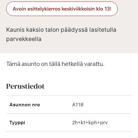
Avoin esittelykierros keskiviikkoisin klo 13!
Kaunis kaksio talon päädyssä lasitetulla
parvekkeella
Tämä asunto on tällä hetkellä varattu.
Perustiedot
Asunnon nro
A118
Tyyppi
2h+kt+kph+prv