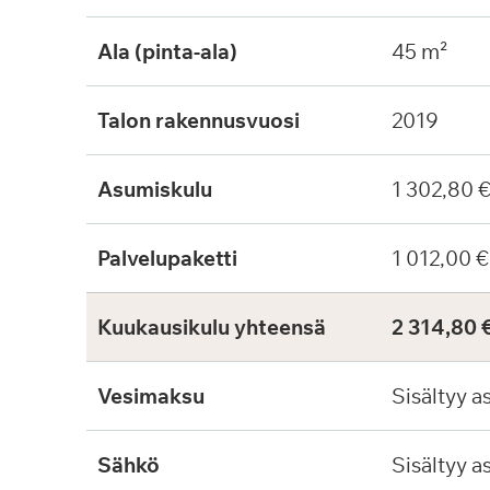
Ala (pinta-ala)
45 m²
Talon rakennusvuosi
2019
Asumiskulu
1 302,80 
Palvelupaketti
1 012,00 €
Kuukausikulu yhteensä
2 314,80 
Vesimaksu
Sisältyy a
Sähkö
Sisältyy a