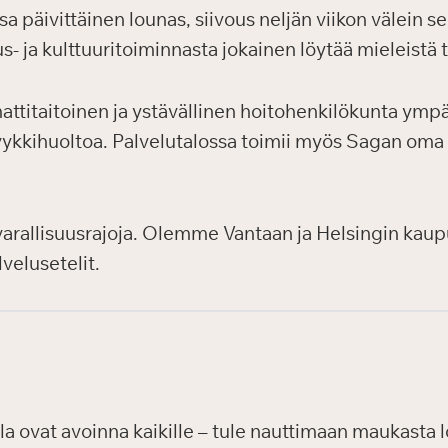
päivittäinen lounas, siivous neljän viikon välein se
us- ja kulttuuritoiminnasta jokainen löytää mieleistä 
titaitoinen ja ystävällinen hoitohenkilökunta ympä
a pyykkihuoltoa. Palvelutalossa toimii myös Sagan oma
 varallisuusrajoja. Olemme Vantaan ja Helsingin kaup
velusetelit.
a ovat avoinna kaikille – tule nauttimaan maukasta l