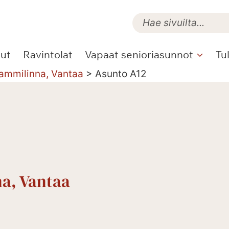
lut
Ravintolat
Vapaat senioriasunnot
Tu
Tammilinna, Vantaa
>
Asunto A12
na, Vantaa