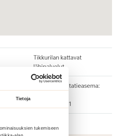
Tikkurilan kattavat
lähipalvelut
Tikkurilan rautatieasema:
700 metriä
Tietoja
Bussi: 571, 611
 ominaisuuksien tukemiseen
tiikka-alan