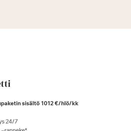
tti
paketin sisältö 1012 €/hlö/kk
ys 24/7
a –ranneke*