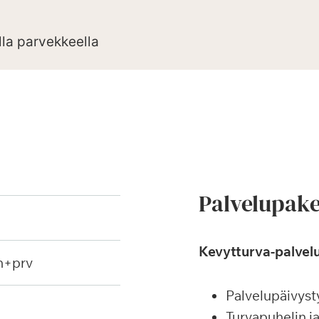
lla parvekkeella
Palvelupake
Kevytturva-palvelu
h+prv
Palvelupäivyst
Turvapuhelin j