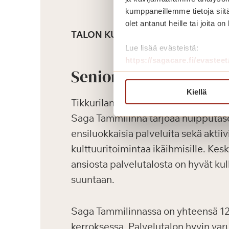
kumppaneillemme tietoja siitä
olet antanut heille tai joita o
TALON KUVAUS
Lue lisää evästeistä:
https://sagacare.fi/evasteet
Senioriasunnot
Kiellä
Tikkurilan keskustaan 2019 valmist
Saga Tammilinna tarjoaa huipputas
ensiluokkaisia palveluita sekä aktiiv
kulttuuritoimintaa ikäihmisille. Kesk
ansiosta palvelutalosta on hyvät k
suuntaan.
Saga Tammilinnassa on yhteensä 129
kerroksessa. Palvelutalon hyvin var