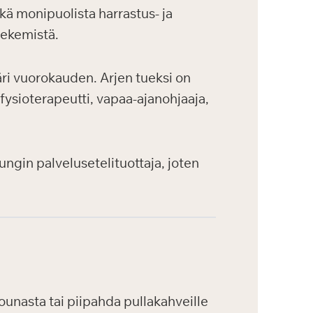
kä monipuolista harrastus- ja
tekemistä.
ri vuorokauden. Arjen tueksi on
 fysioterapeutti, vapaa-ajanohjaaja,
ungin palvelusetelituottaja, joten
ounasta tai piipahda pullakahveille