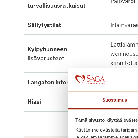
palovaroit
turvallisuusratkaisut
säilytystilat
irtainvara
lattialämmitys, tukikaide,
kylpyhuoneen
wcn nousu
lisävarusteet
kiinnitett
langaton internet
kyllä
Suostumus
hissi
kyllä, 2kpl
Tämä sivusto käyttää eväste
Käytämme evästeitä tarjoama
ja kävijämäärämme analysoim