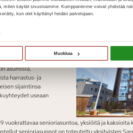
, miten käytät sivustoamme. Kumppanimme voivat yhdistää näitä t
n kerätty, kun olet käyttänyt heidän palvelujaan.
/
Muokkaa
unut täyden palvelun
on asumista,
ista harrastus- ja
eisen sijaintinsa
ulkuyhteydet useaan
 vuokrattavaa senioriasuntoa, yksiöitä ja kaksioit
ustellut senioriasunnot on toteutettu yksityisten Sa