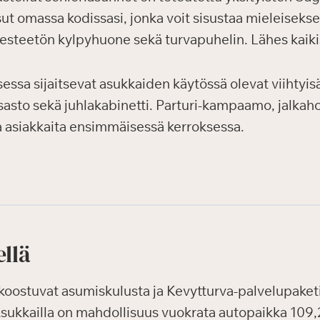
sut omassa kodissasi, jonka voit sisustaa mieleisekse
, esteetön kylpyhuone sekä turvapuhelin. Lähes kaiki
sa sijaitsevat asukkaiden käytössä olevat viihtyisät 
sosasto sekä juhlakabinetti. Parturi-kampaamo, jalkaho
ia asiakkaita ensimmäisessä kerroksessa.
ellä
oostuvat asumiskulusta ja Kevytturva-palvelupaketis
 Asukkailla on mahdollisuus vuokrata autopaikka 109