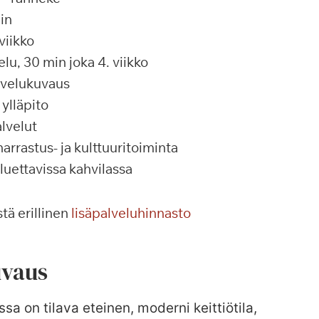
in
viikko
u, 30 min joka 4. viikko
alvelukuvaus
ylläpito
lvelut
rrastus- ja kulttuuritoiminta
 luettavissa kahvilassa
tä erillinen
lisäpalveluhinnasto
vaus
ssa on tilava eteinen, moderni keittiötila,