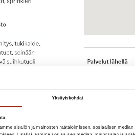
in, sprinkleri
sto
tuet, seinään
ävä suihkutuoli
Palvelut lähellä
Julkinen liikenne
Yksityiskohdat
itä
mme sisällön ja mainosten räätälöimiseen, sosiaalisen median
iseen. Lisäksi jaamme sosiaalisen median, mainosalan ja analy