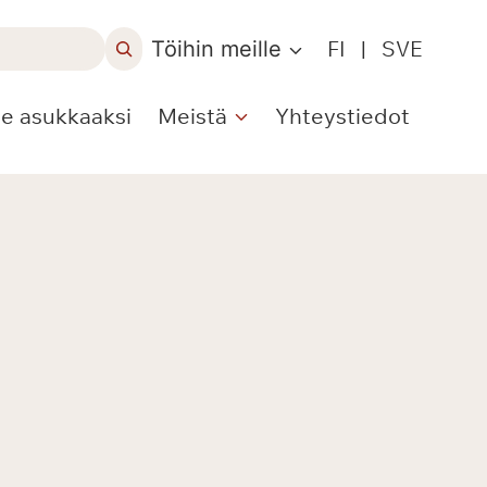
Töihin meille
FI
|
SVE
le asukkaaksi
Meistä
Yhteystiedot