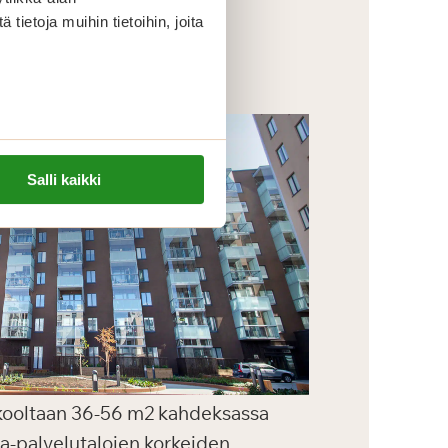
ietoja muihin tietoihin, joita
Salli kaikki
a kooltaan 36-56 m2 kahdeksassa
ga-palvelutalojen korkeiden