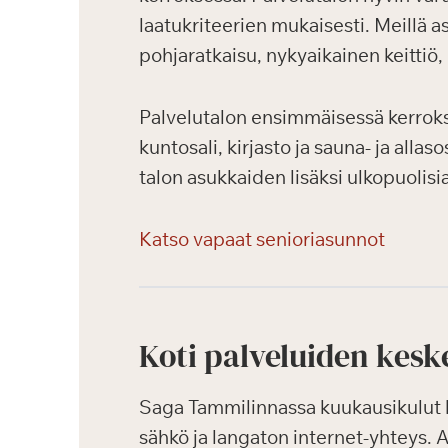
laatukriteerien mukaisesti. Meillä a
pohjaratkaisu, nykyaikainen keittiö
Palvelutalon ensimmäisessä kerrokses
kuntosali, kirjasto ja sauna- ja alla
talon asukkaiden lisäksi ulkopuolis
Katso vapaat senioriasunnot
Koti palveluiden kesk
Saga Tammilinnassa kuukausikulut k
sähkö ja langaton internet-yhteys.