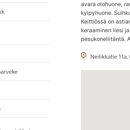
avara olohuone, ra
kk
kylpyhuone. Suihkut
Keittiössä on asti
keraaminen liesi j
pesukoneliitäntä. 
Neilikkatie
11a
 parveke
n