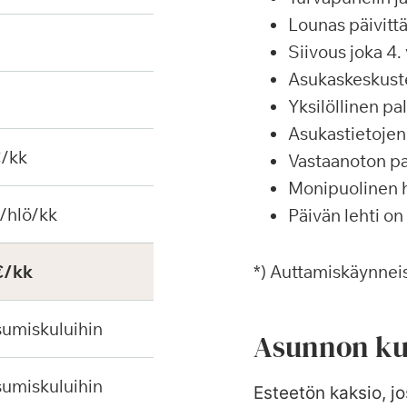
Lounas päivittä
Siivous joka 4. 
Asukaskeskustel
Yksilöllinen p
Asukastietojen 
€/kk
Vastaanoton pa
Monipuolinen ha
/hlö/kk
Päivän lehti on
€/kk
*) Auttamiskäynneis
sumiskuluihin
Asunnon ku
sumiskuluihin
Esteetön kaksio, jo