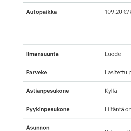
Autopaikka
109,20 €/
ilmansuunta
luode
parveke
lasitettu
astianpesukone
kyllä
pyykinpesukone
liitäntä o
asunnon