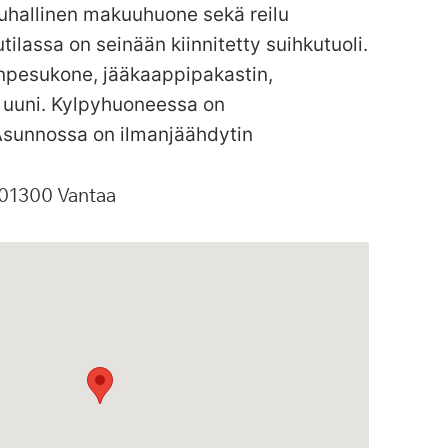
uhallinen makuuhuone sekä reilu
ilassa on seinään kiinnitetty suihkutuoli.
anpesukone, jääkaappipakastin,
a uuni. Kylpyhuoneessa on
Asunnossa on ilmanjäähdytin
01300
Vantaa