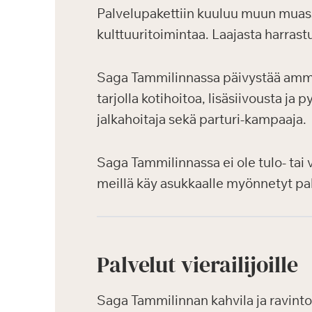
Palvelupakettiin kuuluu muun muassa 
kulttuuritoimintaa. Laajasta harrast
Saga Tammilinnassa päivystää ammat
tarjolla kotihoitoa, lisäsiivousta j
jalkahoitaja sekä parturi-kampaaja.
Saga Tammilinnassa ei ole tulo- tai
meillä käy asukkaalle myönnetyt pal
Palvelut vierailijoille
Saga Tammilinnan kahvila ja ravintol