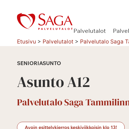
Siirry
sisältöön
Palvelutalot
Palve
Etusivu
>
Palvelutalot
>
Palvelutalo Saga 
SENIORIASUNTO
Asunto A12
Palvelutalo Saga Tammilin
Avoin esittelykierros keskiviikkoisin klo 13!