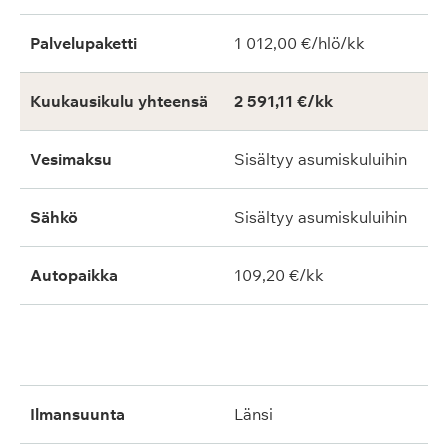
Palvelupaketti
1 012,00 €/hlö/kk
Kuukausikulu yhteensä
2 591,11 €/kk
Vesimaksu
Sisältyy asumiskuluihin
Sähkö
Sisältyy asumiskuluihin
Autopaikka
109,20 €/kk
ilmansuunta
länsi