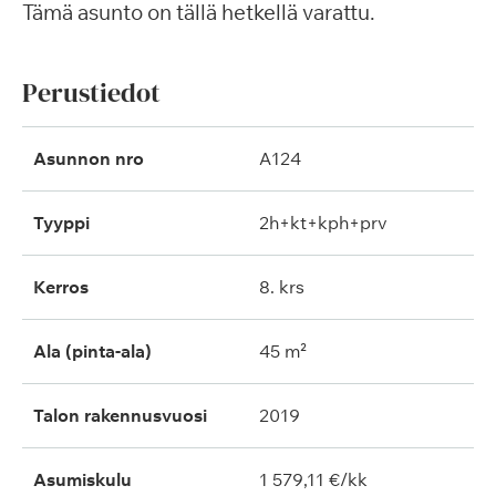
Tämä asunto on tällä hetkellä varattu.
Perustiedot
Asunnon nro
A124
Tyyppi
2h+kt+kph+prv
Kerros
8. krs
Ala (pinta-ala)
45 m²
Talon rakennusvuosi
2019
Asumiskulu
1 579,11 €/kk