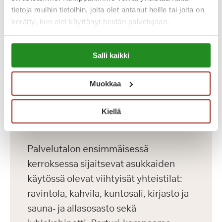
tietoja muihin tietoihin, joita olet antanut heille tai joita on
palvelutalojen korkeiden
kerätty, kun olet käyttänyt heidän palvelujaan.
laatukriteerien mukaisesti. Meillä asut
omassa kodissasi, jonka voit sisustaa
Lue lisää evästeistä:
Salli kaikki
mieleiseksesi. Kaikissa asunnoissa on
https://sagacare.fi/evasteet/
avara pohjaratkaisu, nykyaikainen
Muokkaa
keittiö, esteetön kylpyhuone sekä
turvapuhelin. Lähes kaikissa
Kiellä
asunnoissa on lasitettu parveke.
Palvelutalon ensimmäisessä
kerroksessa sijaitsevat asukkaiden
käytössä olevat viihtyisät yhteistilat:
ravintola, kahvila, kuntosali, kirjasto ja
sauna- ja allasosasto sekä