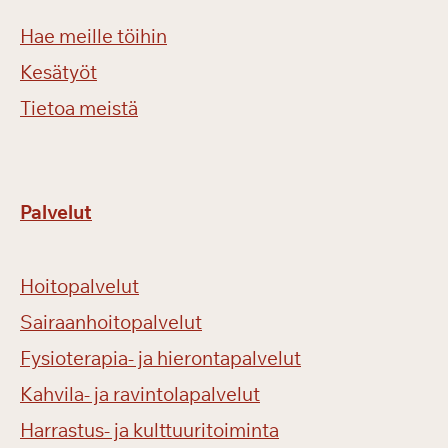
Hae meille töihin
Kesätyöt
Tietoa meistä
Palvelut
Hoitopalvelut
Sairaanhoitopalvelut
Fysioterapia- ja hierontapalvelut
Kahvila- ja ravintolapalvelut
Harrastus- ja kulttuuritoiminta