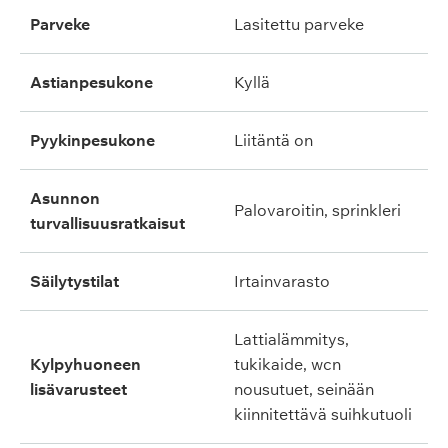
parveke
lasitettu parveke
astianpesukone
kyllä
pyykinpesukone
liitäntä on
asunnon
palovaroitin, sprinkleri
turvallisuusratkaisut
säilytystilat
irtainvarasto
lattialämmitys,
kylpyhuoneen
tukikaide, wcn
lisävarusteet
nousutuet, seinään
kiinnitettävä suihkutuoli