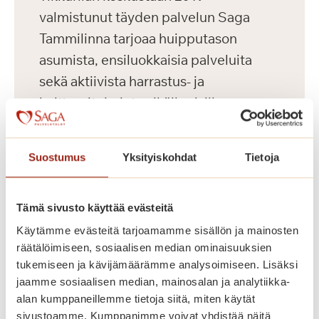
valmistunut täyden palvelun Saga
Tammilinna tarjoaa huipputason
asumista, ensiluokkaisia palveluita
sekä aktiivista harrastus- ja
kulttuuritoimintaa ikäihmisille.
Keskeisen sijaintinsa ansiosta
palvelutalosta on hyvät kulkuyhteydet
Suostumus
Yksityiskohdat
Tietoja
useaan suuntaan.
Tämä sivusto käyttää evästeitä
Saga Tammilinnassa on yhteensä 129
vuokrattavaa senioriasuntoa, yksiöitä
Käytämme evästeitä tarjoamamme sisällön ja mainosten
räätälöimiseen, sosiaalisen median ominaisuuksien
ja kaksioita kooltaan 36-56 m2
tukemiseen ja kävijämäärämme analysoimiseen. Lisäksi
kahdeksassa kerroksessa. Palvelutalon
jaamme sosiaalisen median, mainosalan ja analytiikka-
hyvin varustellut senioriasunnot on
alan kumppaneillemme tietoja siitä, miten käytät
toteutettu yksityisten Saga-
sivustoamme. Kumppanimme voivat yhdistää näitä