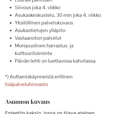
Siivous joka 4. viikko
Asukaskeskustelu, 30 min joka 4. viikko
Yksilöllinen palvelukuvaus
Asukastietojen ylläpito
Vastaanoton palvelut
Monipuolinen harrastus- ja
kulttuuritoiminta
Päivän lehti on luettavissa kahvilassa
*) Auttamiskäynneistä erillinen
lisäpalveluhinnasto
Asunnon kuvaus
Esteetön kaksio, jossa on tilava eteinen,