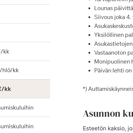
Lounas päivittä
Siivous joka 4. 
Asukaskeskustel
Yksilöllinen p
Asukastietojen 
€/kk
Vastaanoton pa
Monipuolinen ha
/hlö/kk
Päivän lehti on
€/kk
*) Auttamiskäynneis
sumiskuluihin
Asunnon ku
sumiskuluihin
Esteetön kaksio, jo