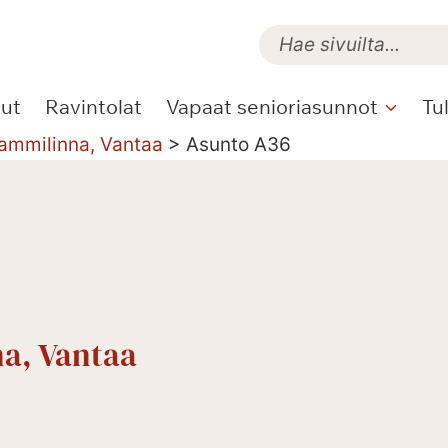
lut
Ravintolat
Vapaat senioriasunnot
Tu
Tammilinna, Vantaa
>
Asunto A36
na, Vantaa