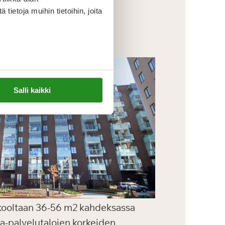
ietoja muihin tietoihin, joita
Salli kaikki
a kooltaan 36-56 m2 kahdeksassa
ga-palvelutalojen korkeiden