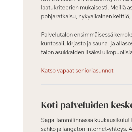
laatukriteerien mukaisesti. Meillä a
pohjaratkaisu, nykyaikainen keittiö
Palvelutalon ensimmäisessä kerrokses
kuntosali, kirjasto ja sauna- ja alla
talon asukkaiden lisäksi ulkopuolis
Katso vapaat senioriasunnot
Koti palveluiden kesk
Saga Tammilinnassa kuukausikulut k
sähkö ja langaton internet-yhteys.