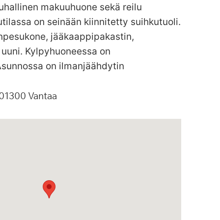
uhallinen makuuhuone sekä reilu
ilassa on seinään kiinnitetty suihkutuoli.
anpesukone, jääkaappipakastin,
a uuni. Kylpyhuoneessa on
Asunnossa on ilmanjäähdytin
01300
Vantaa