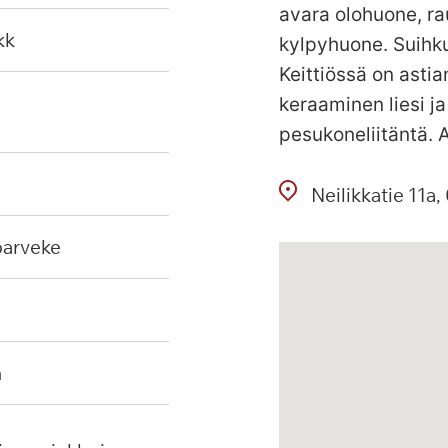
avara olohuone, ra
kk
kylpyhuone. Suihkut
Keittiössä on asti
keraaminen liesi j
pesukoneliitäntä. 
Neilikkatie
11a
 parveke
n