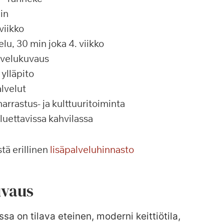
in
viikko
u, 30 min joka 4. viikko
alvelukuvaus
ylläpito
lvelut
rrastus- ja kulttuuritoiminta
 luettavissa kahvilassa
tä erillinen
lisäpalveluhinnasto
vaus
ssa on tilava eteinen, moderni keittiötila,