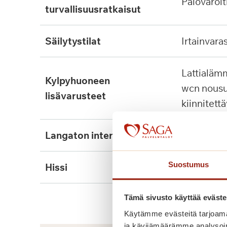
palovaroit
turvallisuusratkaisut
säilytystilat
irtainvara
lattialämmitys, tukikaide,
kylpyhuoneen
wcn nousu
lisävarusteet
kiinnitett
langaton internet
kyllä
Suostumus
hissi
kyllä, 2kpl
Tämä sivusto käyttää eväste
Käytämme evästeitä tarjoama
ja kävijämäärämme analysoim