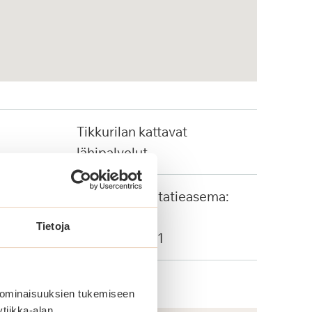
Tikkurilan kattavat
lähipalvelut
Tikkurilan rautatieasema:
700 metriä
Tietoja
Bussi: 571, 611
 ominaisuuksien tukemiseen
tiikka-alan