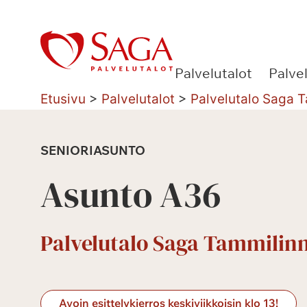
Siirry
sisältöön
Palvelutalot
Palve
Etusivu
>
Palvelutalot
>
Palvelutalo Saga 
SENIORIASUNTO
Asunto A36
Palvelutalo Saga Tammilin
Avoin esittelykierros keskiviikkoisin klo 13!