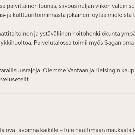
päivittäinen lounas, siivous neljän viikon välein se
us- ja kulttuuritoiminnasta jokainen löytää mieleistä 
titaitoinen ja ystävällinen hoitohenkilökunta ympä
a pyykkihuoltoa. Palvelutalossa toimii myös Sagan oma
 varallisuusrajoja. Olemme Vantaan ja Helsingin kaup
velusetelit.
a ovat avoinna kaikille – tule nauttimaan maukasta l