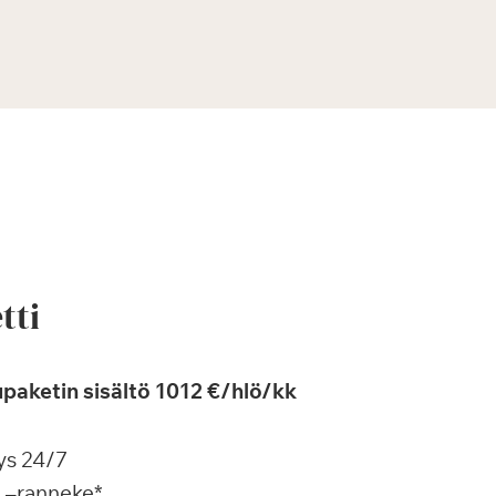
tti
paketin sisältö 1012 €/hlö/kk
ys 24/7
a –ranneke*