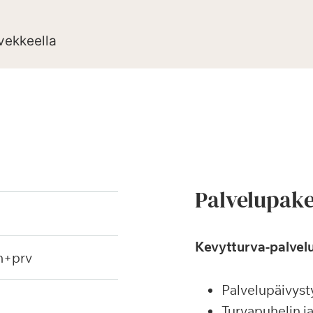
rvekkeella
Palvelupake
Kevytturva-palvelu
h+prv
Palvelupäivyst
Turvapuhelin j