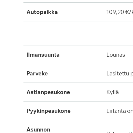
Autopaikka
109,20 €/
ilmansuunta
lounas
parveke
lasitettu
astianpesukone
kyllä
pyykinpesukone
liitäntä o
asunnon