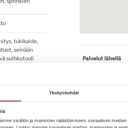
in, sprinkleri
sto
tuet, seinään
ävä suihkutuoli
Palvelut lähellä
Julkinen liikenne
Yksityiskohdat
itä
mme sisällön ja mainosten räätälöimiseen, sosiaalisen median
iseen. Lisäksi jaamme sosiaalisen median, mainosalan ja analy