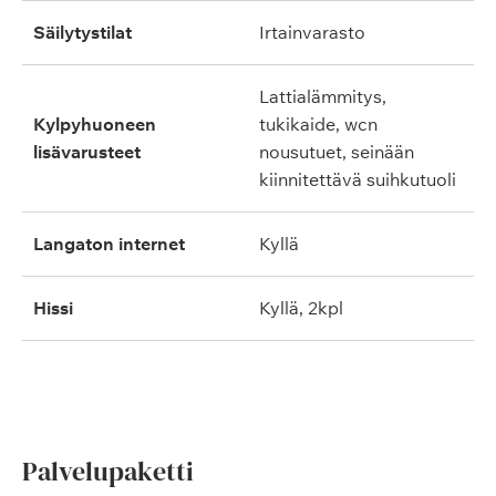
säilytystilat
irtainvarasto
lattialämmitys,
kylpyhuoneen
tukikaide, wcn
lisävarusteet
nousutuet, seinään
kiinnitettävä suihkutuoli
langaton internet
kyllä
hissi
kyllä, 2kpl
Palvelupaketti