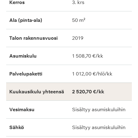
Kerros
3. krs
Ala (pinta-ala)
50 m²
Talon rakennusvuosi
2019
Asumiskulu
1 508,70 €/kk
Palvelupaketti
1 012,00 €/hlö/kk
Kuukausikulu yhteensä
2 520,70 €/kk
Vesimaksu
Sisältyy asumiskuluihin
Sähkö
Sisältyy asumiskuluihin