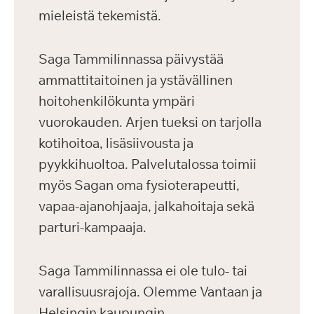
mieleistä tekemistä.
Saga Tammilinnassa päivystää
ammattitaitoinen ja ystävällinen
hoitohenkilökunta ympäri
vuorokauden. Arjen tueksi on tarjolla
kotihoitoa, lisäsiivousta ja
pyykkihuoltoa. Palvelutalossa toimii
myös Sagan oma fysioterapeutti,
vapaa-ajanohjaaja, jalkahoitaja sekä
parturi-kampaaja.
Saga Tammilinnassa ei ole tulo- tai
varallisuusrajoja. Olemme Vantaan ja
Helsingin kaupungin