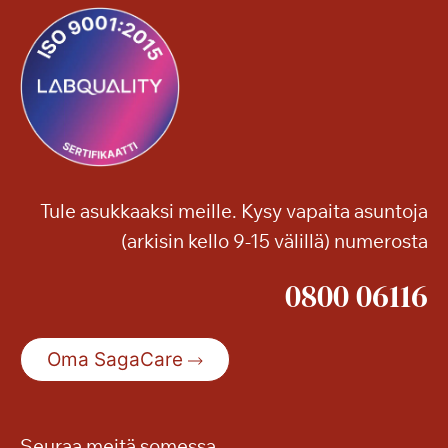
Tule asukkaaksi meille. Kysy vapaita asuntoja
(arkisin kello 9-15 välillä) numerosta
0800 06116
Oma SagaCare
Seuraa meitä somessa