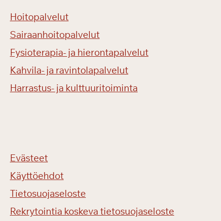
Hoitopalvelut
Sairaanhoitopalvelut
Fysioterapia- ja hierontapalvelut
Kahvila- ja ravintolapalvelut
Harrastus- ja kulttuuritoiminta
Evästeet
Käyttöehdot
Tietosuojaseloste
Rekrytointia koskeva tietosuojaseloste