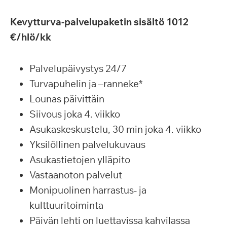
Kevytturva-palvelupaketin sisältö 1012
€/hlö/kk
Palvelupäivystys 24/7
Turvapuhelin ja –ranneke*
Lounas päivittäin
Siivous joka 4. viikko
Asukaskeskustelu, 30 min joka 4. viikko
Yksilöllinen palvelukuvaus
Asukastietojen ylläpito
Vastaanoton palvelut
Monipuolinen harrastus- ja
kulttuuritoiminta
Päivän lehti on luettavissa kahvilassa