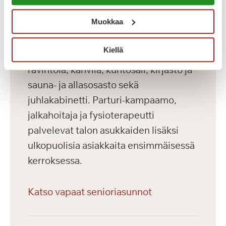
Muokkaa
Palvelutalon ensimmäisessä
kerroksessa sijaitsevat asukkaiden
Kiellä
käytössä olevat viihtyisät yhteistilat:
ravintola, kahvila, kuntosali, kirjasto ja
sauna- ja allasosasto sekä
juhlakabinetti. Parturi-kampaamo,
jalkahoitaja ja fysioterapeutti
palvelevat talon asukkaiden lisäksi
ulkopuolisia asiakkaita ensimmäisessä
kerroksessa.
Katso vapaat senioriasunnot