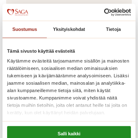
Saga Tammilinnassa on yhteensä 129
vuokrattavaa senioriasuntoa, yksiöitä
Suostumus
Yksityiskohdat
Tietoja
ja kaksioita kooltaan 36-56 m2
kahdeksassa kerroksessa. Palvelutalon
hyvin varustellut senioriasunnot on
Tämä sivusto käyttää evästeitä
toteutettu yksityisten Saga-
Käytämme evästeitä tarjoamamme sisällön ja mainosten
palvelutalojen korkeiden
räätälöimiseen, sosiaalisen median ominaisuuksien
tukemiseen ja kävijämäärämme analysoimiseen. Lisäksi
laatukriteerien mukaisesti. Meillä asut
jaamme sosiaalisen median, mainosalan ja analytiikka-
omassa kodissasi, jonka voit sisustaa
alan kumppaneillemme tietoja siitä, miten käytät
mieleiseksesi. Kaikissa asunnoissa on
sivustoamme. Kumppanimme voivat yhdistää näitä
avara pohjaratkaisu, nykyaikainen
tietoja muihin tietoihin, joita olet antanut heille tai joita on
kerätty, kun olet käyttänyt heidän palvelujaan.
keittiö, esteetön kylpyhuone sekä
turvapuhelin. Lähes kaikissa
Lue lisää evästeistä:
asunnoissa on lasitettu parveke.
Salli kaikki
https://sagacare.fi/evasteet/