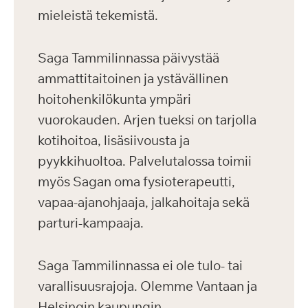
mieleistä tekemistä.
Saga Tammilinnassa päivystää
ammattitaitoinen ja ystävällinen
hoitohenkilökunta ympäri
vuorokauden. Arjen tueksi on tarjolla
kotihoitoa, lisäsiivousta ja
pyykkihuoltoa. Palvelutalossa toimii
myös Sagan oma fysioterapeutti,
vapaa-ajanohjaaja, jalkahoitaja sekä
parturi-kampaaja.
Saga Tammilinnassa ei ole tulo- tai
varallisuusrajoja. Olemme Vantaan ja
Helsingin kaupungin