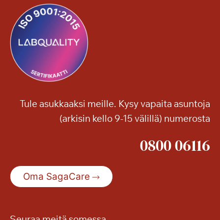
Tule asukkaaksi meille. Kysy vapaita asuntoja
(arkisin kello 9-15 välillä) numerosta
0800 06116
Oma SagaCare
Seuraa meitä somessa