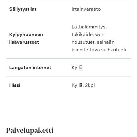
säilytystilat
irtainvarasto
lattialämmitys,
kylpyhuoneen
tukikaide, wcn
lisävarusteet
nousutuet, seinään
kiinnitettävä suihkutuoli
langaton internet
kyllä
hissi
kyllä, 2kpl
Palvelupaketti