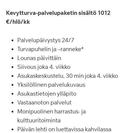
Kevytturva-palvelupaketin sisältö 1012
€/hlö/kk
Palvelupäivystys 24/7
Turvapuhelin ja –ranneke*
Lounas päivittäin
Siivous joka 4. viikko
Asukaskeskustelu, 30 min joka 4. viikko
Yksilöllinen palvelukuvaus
Asukastietojen ylläpito
Vastaanoton palvelut
Monipuolinen harrastus- ja
kulttuuritoiminta
Päivän lehti on luettavissa kahvilassa