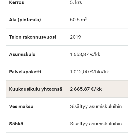
Kerros
5. krs
Ala (pinta-ala)
50.5 m²
Talon rakennusvuosi
2019
Asumiskulu
1 653,87 €/kk
Palvelupaketti
1 012,00 €/hlö/kk
Kuukausikulu yhteensä
2 665,87 €/kk
Vesimaksu
Sisältyy asumiskuluihin
Sähkö
Sisältyy asumiskuluihin