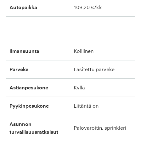
Autopaikka
109,20 €/kk
ilmansuunta
koillinen
parveke
lasitettu parveke
astianpesukone
kyllä
pyykinpesukone
liitäntä on
asunnon
palovaroitin, sprinkleri
turvallisuusratkaisut