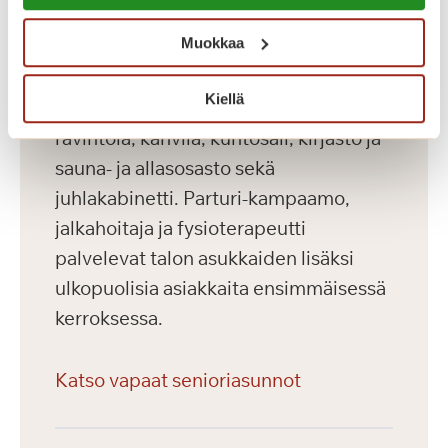
Muokkaa
Palvelutalon ensimmäisessä
kerroksessa sijaitsevat asukkaiden
Kiellä
käytössä olevat viihtyisät yhteistilat:
ravintola, kahvila, kuntosali, kirjasto ja
sauna- ja allasosasto sekä
juhlakabinetti. Parturi-kampaamo,
jalkahoitaja ja fysioterapeutti
palvelevat talon asukkaiden lisäksi
ulkopuolisia asiakkaita ensimmäisessä
kerroksessa.
Katso vapaat senioriasunnot