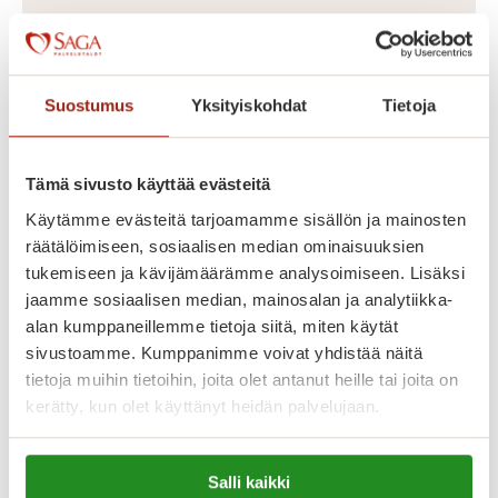
Saga Tammilinnassa on yhteensä 129
vuokrattavaa senioriasuntoa, yksiöitä
Suostumus
Yksityiskohdat
Tietoja
ja kaksioita kooltaan 36-56 m2
kahdeksassa kerroksessa. Palvelutalon
hyvin varustellut senioriasunnot on
Tämä sivusto käyttää evästeitä
toteutettu yksityisten Saga-
Käytämme evästeitä tarjoamamme sisällön ja mainosten
palvelutalojen korkeiden
räätälöimiseen, sosiaalisen median ominaisuuksien
tukemiseen ja kävijämäärämme analysoimiseen. Lisäksi
laatukriteerien mukaisesti. Meillä asut
jaamme sosiaalisen median, mainosalan ja analytiikka-
omassa kodissasi, jonka voit sisustaa
alan kumppaneillemme tietoja siitä, miten käytät
mieleiseksesi. Kaikissa asunnoissa on
sivustoamme. Kumppanimme voivat yhdistää näitä
avara pohjaratkaisu, nykyaikainen
tietoja muihin tietoihin, joita olet antanut heille tai joita on
kerätty, kun olet käyttänyt heidän palvelujaan.
keittiö, esteetön kylpyhuone sekä
turvapuhelin. Lähes kaikissa
Lue lisää evästeistä:
asunnoissa on lasitettu parveke.
Salli kaikki
https://sagacare.fi/evasteet/