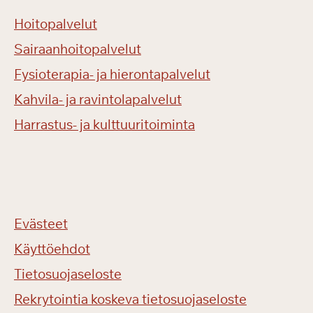
Hoitopalvelut
Sairaanhoitopalvelut
Fysioterapia- ja hierontapalvelut
Kahvila- ja ravintolapalvelut
Harrastus- ja kulttuuritoiminta
Evästeet
Käyttöehdot
Tietosuojaseloste
Rekrytointia koskeva tietosuojaseloste