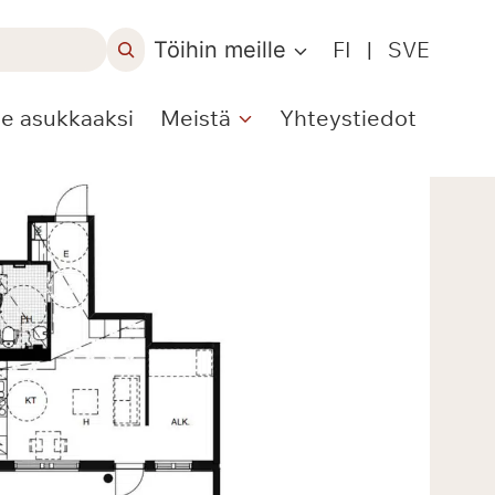
Töihin meille
FI
|
SVE
le asukkaaksi
Meistä
Yhteystiedot