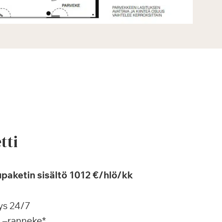
tti
paketin sisältö 1012 €/hlö/kk
ys 24/7
a –ranneke*