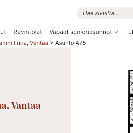
lut
Ravintolat
Vapaat senioriasunnot
Tu
Tammilinna, Vantaa
>
Asunto A75
na, Vantaa