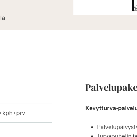
lla
Palvelupake
Kevytturva-palvelu
k+kph+prv
Palvelupäivyst
Turvapuhelin j