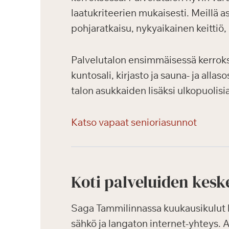
laatukriteerien mukaisesti. Meillä a
pohjaratkaisu, nykyaikainen keittiö
Palvelutalon ensimmäisessä kerrokses
kuntosali, kirjasto ja sauna- ja alla
talon asukkaiden lisäksi ulkopuolis
Katso vapaat senioriasunnot
Koti palveluiden kesk
Saga Tammilinnassa kuukausikulut k
sähkö ja langaton internet-yhteys.