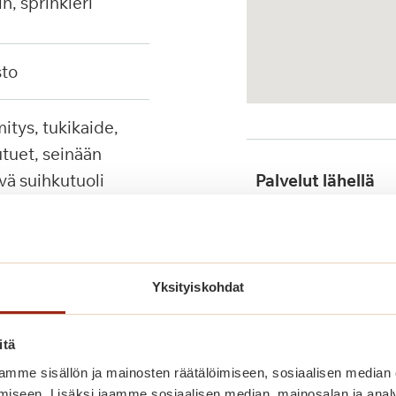
in, sprinkleri
sto
tuet, seinään
ävä suihkutuoli
Palvelut lähellä
Julkinen liikenne
Yksityiskohdat
itä
mme sisällön ja mainosten räätälöimiseen, sosiaalisen median
iseen. Lisäksi jaamme sosiaalisen median, mainosalan ja analy