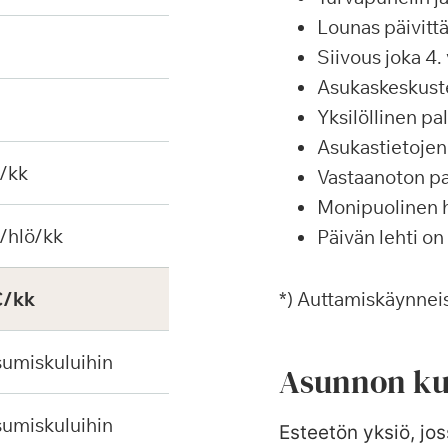
Lounas päivittä
Siivous joka 4. 
Asukaskeskustel
Yksilöllinen p
Asukastietojen 
€/kk
Vastaanoton pa
Monipuolinen ha
/hlö/kk
Päivän lehti on
€/kk
*) Auttamiskäynneis
sumiskuluihin
Asunnon ku
sumiskuluihin
Esteetön yksiö, jos