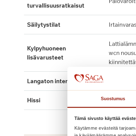
palovaroit
turvallisuusratkaisut
säilytystilat
irtainvara
lattialämmitys, tukikaide,
kylpyhuoneen
wcn nousu
lisävarusteet
kiinnitett
langaton internet
kyllä
Suostumus
hissi
kyllä, 2kpl
Tämä sivusto käyttää eväste
Käytämme evästeitä tarjoama
ja kävijämäärämme analysoim