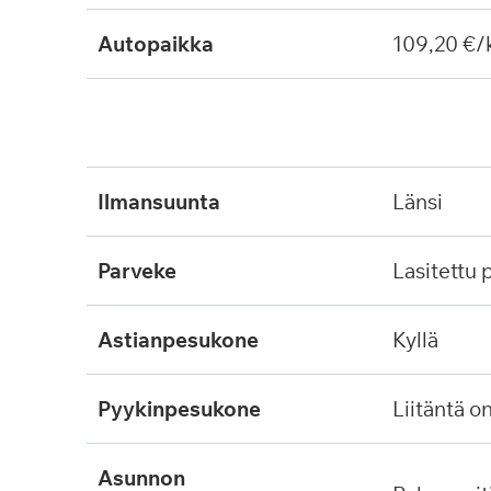
Autopaikka
109,20 €/
ilmansuunta
länsi
parveke
lasitettu
astianpesukone
kyllä
pyykinpesukone
liitäntä o
asunnon