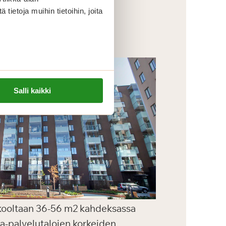
ietoja muihin tietoihin, joita
Salli kaikki
a kooltaan 36-56 m2 kahdeksassa
ga-palvelutalojen korkeiden