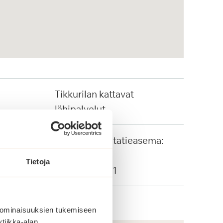
Tikkurilan kattavat
lähipalvelut
Tikkurilan rautatieasema:
700 metriä
Tietoja
Bussi: 571, 611
 ominaisuuksien tukemiseen
tiikka-alan