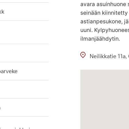
avara asuinhuone s
kk
seinään kiinnitetty
astianpesukone, jä
uuni. Kylpyhuonee
ilmanjäähdytin.
Neilikkatie
11a
 parveke
n