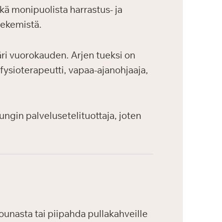
kä monipuolista harrastus- ja
tekemistä.
ri vuorokauden. Arjen tueksi on
 fysioterapeutti, vapaa-ajanohjaaja,
ungin palvelusetelituottaja, joten
ounasta tai piipahda pullakahveille