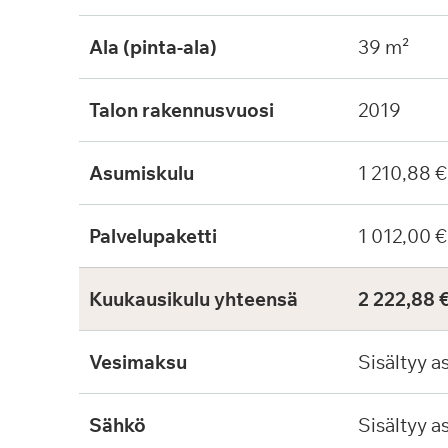
Ala (pinta-ala)
39 m²
Talon rakennusvuosi
2019
Asumiskulu
1 210,88 
Palvelupaketti
1 012,00 €
Kuukausikulu yhteensä
2 222,88 
Vesimaksu
Sisältyy a
Sähkö
Sisältyy a