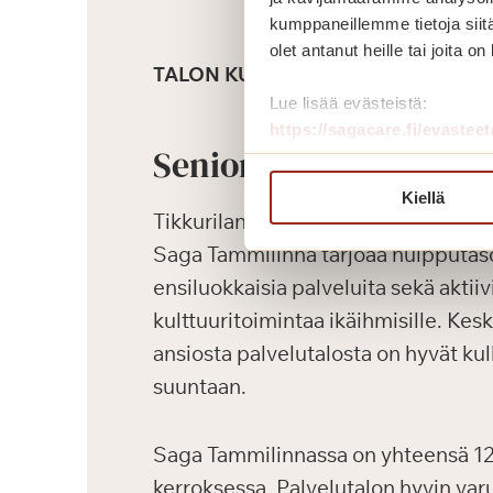
kumppaneillemme tietoja siitä
olet antanut heille tai joita o
TALON KUVAUS
Lue lisää evästeistä:
https://sagacare.fi/evasteet
Senioriasunnot
Kiellä
Tikkurilan keskustaan 2019 valmist
Saga Tammilinna tarjoaa huipputas
ensiluokkaisia palveluita sekä aktiiv
kulttuuritoimintaa ikäihmisille. Kesk
ansiosta palvelutalosta on hyvät k
suuntaan.
Saga Tammilinnassa on yhteensä 129
kerroksessa. Palvelutalon hyvin var