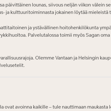
päivittäinen lounas, siivous neljän viikon välein se
us- ja kulttuuritoiminnasta jokainen löytää mieleistä 
titaitoinen ja ystävällinen hoitohenkilökunta ympä
a pyykkihuoltoa. Palvelutalossa toimii myös Sagan oma
 varallisuusrajoja. Olemme Vantaan ja Helsingin kaup
velusetelit.
a ovat avoinna kaikille – tule nauttimaan maukasta l