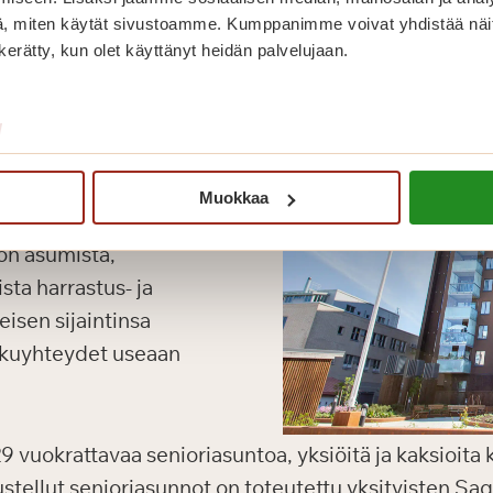
, miten käytät sivustoamme. Kumppanimme voivat yhdistää näitä t
n kerätty, kun olet käyttänyt heidän palvelujaan.
/
Muokkaa
unut täyden palvelun
on asumista,
ista harrastus- ja
eisen sijaintinsa
ulkuyhteydet useaan
 vuokrattavaa senioriasuntoa, yksiöitä ja kaksioit
ustellut senioriasunnot on toteutettu yksityisten Sa