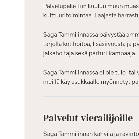
Palvelupakettiin kuuluu muun muassa 
kulttuuritoimintaa. Laajasta harrast
Saga Tammilinnassa päivystää ammat
tarjolla kotihoitoa, lisäsiivousta j
jalkahoitaja sekä parturi-kampaaja.
Saga Tammilinnassa ei ole tulo- tai
meillä käy asukkaalle myönnetyt pal
Palvelut vierailijoille
Saga Tammilinnan kahvila ja ravintol