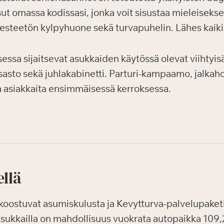
sut omassa kodissasi, jonka voit sisustaa mieleisekse
, esteetön kylpyhuone sekä turvapuhelin. Lähes kaiki
sa sijaitsevat asukkaiden käytössä olevat viihtyisät 
sosasto sekä juhlakabinetti. Parturi-kampaamo, jalkaho
ia asiakkaita ensimmäisessä kerroksessa.
ellä
oostuvat asumiskulusta ja Kevytturva-palvelupaketis
 Asukkailla on mahdollisuus vuokrata autopaikka 109