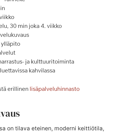
in
viikko
u, 30 min joka 4. viikko
alvelukuvaus
ylläpito
lvelut
rrastus- ja kulttuuritoiminta
 luettavissa kahvilassa
tä erillinen
lisäpalveluhinnasto
vaus
sa on tilava eteinen, moderni keittiötila,