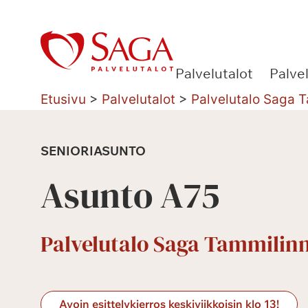
Siirry
sisältöön
Palvelutalot
Palve
Etusivu
>
Palvelutalot
>
Palvelutalo Saga 
SENIORIASUNTO
Asunto A75
Palvelutalo Saga Tammilin
Avoin esittelykierros keskiviikkoisin klo 13!