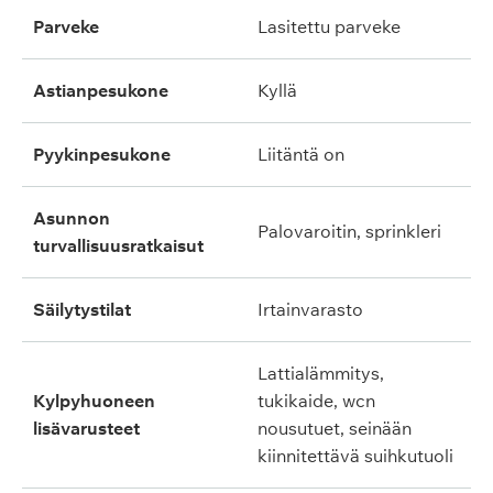
parveke
lasitettu parveke
astianpesukone
kyllä
pyykinpesukone
liitäntä on
asunnon
palovaroitin, sprinkleri
turvallisuusratkaisut
säilytystilat
irtainvarasto
lattialämmitys,
kylpyhuoneen
tukikaide, wcn
lisävarusteet
nousutuet, seinään
kiinnitettävä suihkutuoli