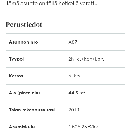
Tämä asunto on tällä hetkellä varattu.
Perustiedot
Asunnon nro
A87
Tyyppi
2h+kt+kph+l.prv
Kerros
6. krs
Ala (pinta-ala)
44.5 m²
Talon rakennusvuosi
2019
Asumiskulu
1 506,25 €/kk