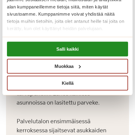
ja kaksioita kooltaan 36-56 m2
alan kumppaneillemme tietoja siitä, miten käytät
kahdeksassa kerroksessa. Palvelutalon
sivustoamme. Kumppanimme voivat yhdistää näitä
hyvin varustellut senioriasunnot on
tietoja muihin tietoihin, joita olet antanut heille tai joita on
kerätty, kun olet käyttänyt heidän palvelujaan.
toteutettu yksityisten Saga-
palvelutalojen korkeiden
Lue lisää evästeistä:
laatukriteerien mukaisesti. Meillä asut
Salli kaikki
https://sagacare.fi/evasteet/
omassa kodissasi, jonka voit sisustaa
mieleiseksesi. Kaikissa asunnoissa on
Muokkaa
avara pohjaratkaisu, nykyaikainen
Kiellä
keittiö, esteetön kylpyhuone sekä
turvapuhelin. Lähes kaikissa
asunnoissa on lasitettu parveke.
Palvelutalon ensimmäisessä
kerroksessa sijaitsevat asukkaiden