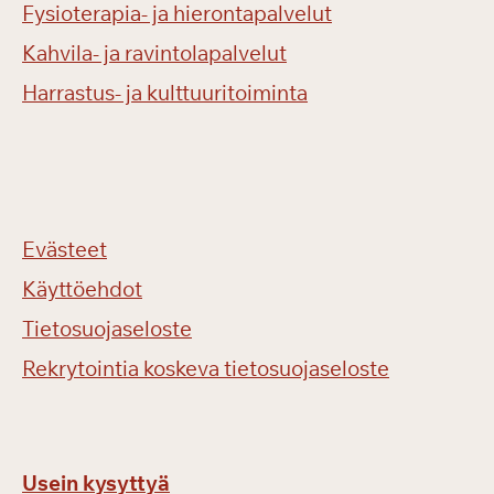
Fysioterapia- ja hierontapalvelut
Kahvila- ja ravintolapalvelut
Harrastus- ja kulttuuritoiminta
Evästeet
Käyttöehdot
Tietosuojaseloste
Rekrytointia koskeva tietosuojaseloste
Usein kysyttyä