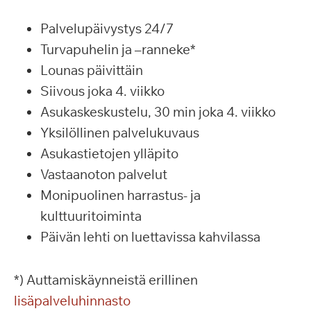
Palvelupäivystys 24/7
Turvapuhelin ja –ranneke*
Lounas päivittäin
Siivous joka 4. viikko
Asukaskeskustelu, 30 min joka 4. viikko
Yksilöllinen palvelukuvaus
Asukastietojen ylläpito
Vastaanoton palvelut
Monipuolinen harrastus- ja
kulttuuritoiminta
Päivän lehti on luettavissa kahvilassa
*) Auttamiskäynneistä erillinen
lisäpalveluhinnasto