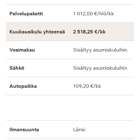
Palvelupaketti
1 012,00 €/hlö/kk
Kuukausikulu yhteensä
2 518,25 €/kk
Vesimaksu
Sisältyy asumiskuluihin
Sähkö
Sisältyy asumiskuluihin
Autopaikka
109,20 €/kk
ilmansuunta
länsi