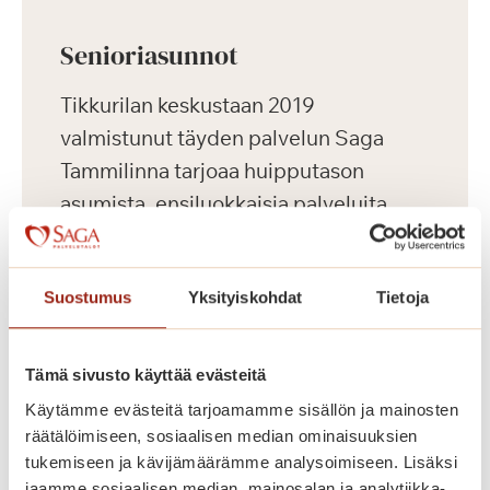
Senioriasunnot
Tikkurilan keskustaan 2019
valmistunut täyden palvelun Saga
Tammilinna tarjoaa huipputason
asumista, ensiluokkaisia palveluita
sekä aktiivista harrastus- ja
kulttuuritoimintaa ikäihmisille.
Suostumus
Yksityiskohdat
Tietoja
Keskeisen sijaintinsa ansiosta
palvelutalosta on hyvät kulkuyhteydet
useaan suuntaan.
Tämä sivusto käyttää evästeitä
Käytämme evästeitä tarjoamamme sisällön ja mainosten
Saga Tammilinnassa on yhteensä 129
räätälöimiseen, sosiaalisen median ominaisuuksien
tukemiseen ja kävijämäärämme analysoimiseen. Lisäksi
vuokrattavaa senioriasuntoa, yksiöitä
jaamme sosiaalisen median, mainosalan ja analytiikka-