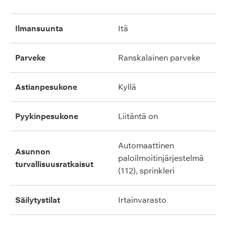
ilmansuunta
itä
parveke
ranskalainen parveke
astianpesukone
kyllä
pyykinpesukone
liitäntä on
automaattinen
asunnon
paloilmoitinjärjestelmä
turvallisuusratkaisut
(112), sprinkleri
säilytystilat
irtainvarasto