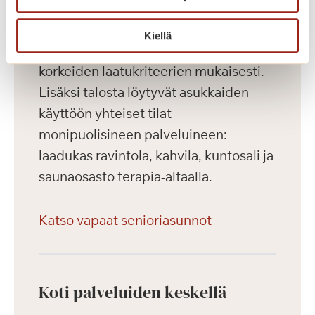
avara, esteetön ja kaunis asunto. Hyvin
varustellut senioriasunnot on
Kiellä
toteutettu Saga-palvelutalojen
korkeiden laatukriteerien mukaisesti.
Lisäksi talosta löytyvät asukkaiden
käyttöön yhteiset tilat
monipuolisineen palveluineen:
laadukas ravintola, kahvila, kuntosali ja
saunaosasto terapia-altaalla.
Katso vapaat senioriasunnot
Koti palveluiden keskellä