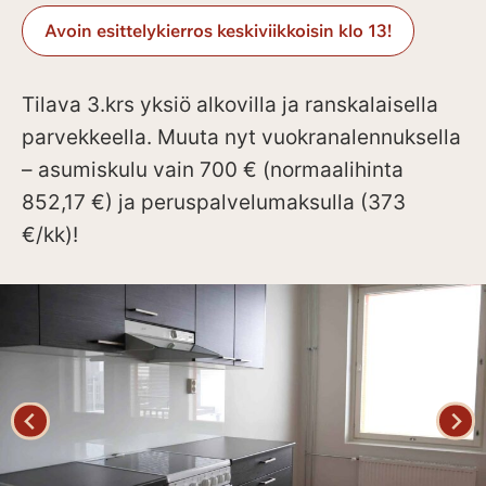
Avoin esittelykierros keskiviikkoisin klo 13!
Tilava 3.krs yksiö alkovilla ja ranskalaisella
parvekkeella. Muuta nyt vuokranalennuksella
– asumiskulu vain 700 € (normaalihinta
852,17 €) ja peruspalvelumaksulla (373
€/kk)!