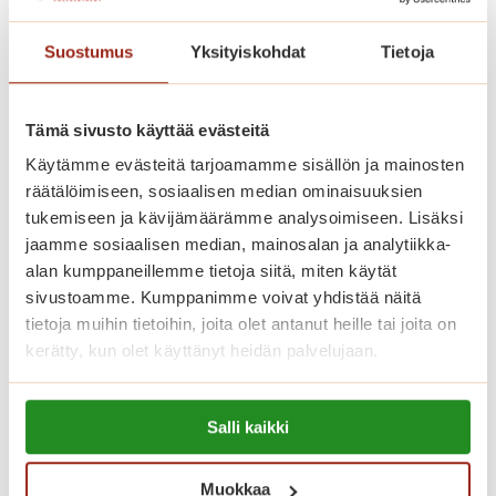
Täyden palvelun Saga-palvelutalo
Suostumus
Yksityiskohdat
Tietoja
avasi ovensa syksyllä 2017
Lappeenrannan ydinkeskustassa. Saga
Tämä sivusto käyttää evästeitä
Torilinna sijaitsee näköalapaikalla aivan
Käytämme evästeitä tarjoamamme sisällön ja mainosten
kauppatorin vieressä. Moderni
räätälöimiseen, sosiaalisen median ominaisuuksien
palvelutalokokonaisuus tarjoaa
tukemiseen ja kävijämäärämme analysoimiseen. Lisäksi
huipputason asumista, ensiluokkaisia
jaamme sosiaalisen median, mainosalan ja analytiikka-
palveluita sekä aktiivista harrastus- ja
alan kumppaneillemme tietoja siitä, miten käytät
sivustoamme. Kumppanimme voivat yhdistää näitä
kulttuuritoimintaa ikäihmisille
tietoja muihin tietoihin, joita olet antanut heille tai joita on
kauniissa ympäristössä.
kerätty, kun olet käyttänyt heidän palvelujaan.
Lue lisää evästeistä:
Saga Torilinnassa on yhteensä 69
Salli kaikki
https://sagacare.fi/evasteet/
vuokrattavaa seniorikotia, yksiöitä ja
kaksioita. Jokaisella asukkaalla on oma
Muokkaa