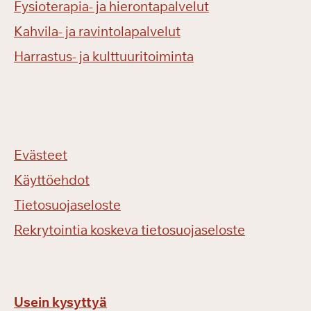
Fysioterapia- ja hierontapalvelut
Kahvila- ja ravintolapalvelut
Harrastus- ja kulttuuritoiminta
Evästeet
Käyttöehdot
Tietosuojaseloste
Rekrytointia koskeva tietosuojaseloste
Usein kysyttyä