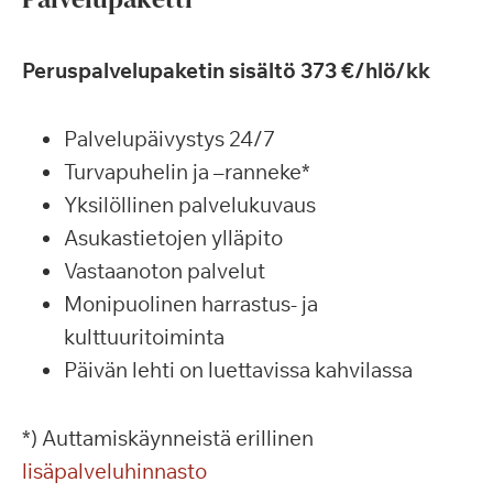
Peruspalvelupaketin sisältö 373 €/hlö/kk
Palvelupäivystys 24/7
Turvapuhelin ja –ranneke*
Yksilöllinen palvelukuvaus
Asukastietojen ylläpito
Vastaanoton palvelut
Monipuolinen harrastus- ja
kulttuuritoiminta
Päivän lehti on luettavissa kahvilassa
*) Auttamiskäynneistä erillinen
lisäpalveluhinnasto