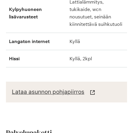
lattialämmitys,
kylpyhuoneen
tukikaide, wcn
lisävarusteet
nousutuet, seinään
kiinnitettävä suihkutuoli
langaton internet
kyllä
hissi
kyllä, 2kpl
Lataa asunnon pohjapiirros
Palvelupaketti