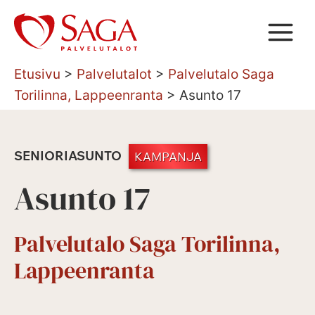
Siirry
sisältöön
Etusivu
>
Palvelutalot
>
Palvelutalo Saga
Torilinna, Lappeenranta
>
Asunto 17
SENIORIASUNTO
KAMPANJA
Asunto 17
Palvelutalo Saga Torilinna,
Lappeenranta