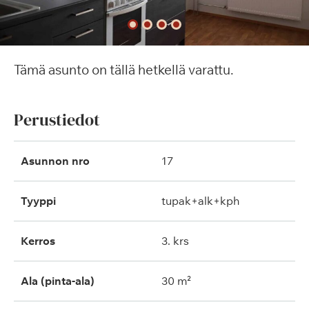
Tämä asunto on tällä hetkellä varattu.
Perustiedot
Asunnon nro
17
Tyyppi
tupak+alk+kph
Kerros
3. krs
Ala (pinta-ala)
30 m²