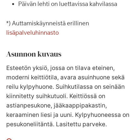
Päivän lehti on luettavissa kahvilassa
*) Auttamiskäynneistä erillinen
lisäpalveluhinnasto
Asunnon kuvaus
Esteetön yksiö, jossa on tilava eteinen,
moderni keittiötila, avara asuinhuone sekä
reilu kylpyhuone. Suihkutilassa on seinään
kiinnitetty suihkutuoli. Keittiössä on
astianpesukone, jääkaappipakastin,
keraaminen liesi ja uuni. Kylpyhuoneessa on
pesukoneliitäntä. Lasitettu parveke.