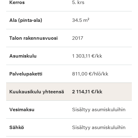
Kerros
5. krs
Ala (pinta-ala)
34.5 m²
Talon rakennusvuosi
2017
Asumiskulu
1 303,11 €/kk
Palvelupaketti
811,00 €/hlö/kk
Kuukausikulu yhteensä
2 114,11 €/kk
Vesimaksu
Sisältyy asumiskuluihin
Sähkö
Sisältyy asumiskuluihin