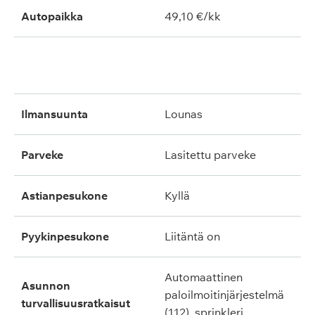
Autopaikka
49,10 €/kk
ilmansuunta
lounas
parveke
lasitettu parveke
astianpesukone
kyllä
pyykinpesukone
liitäntä on
automaattinen
asunnon
paloilmoitinjärjestelmä
turvallisuusratkaisut
(112), sprinkleri