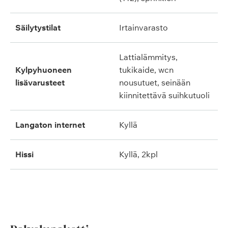
säilytystilat
irtainvarasto
lattialämmitys,
kylpyhuoneen
tukikaide, wcn
lisävarusteet
nousutuet, seinään
kiinnitettävä suihkutuoli
langaton internet
kyllä
hissi
kyllä, 2kpl