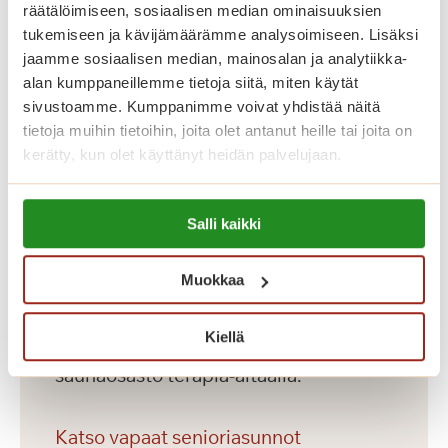
räätälöimiseen, sosiaalisen median ominaisuuksien
tukemiseen ja kävijämäärämme analysoimiseen. Lisäksi
Saga Torilinnassa on yhteensä 69
jaamme sosiaalisen median, mainosalan ja analytiikka-
vuokrattavaa seniorikotia, yksiöitä ja
alan kumppaneillemme tietoja siitä, miten käytät
kaksioita. Jokaisella asukkaalla on oma
sivustoamme. Kumppanimme voivat yhdistää näitä
tietoja muihin tietoihin, joita olet antanut heille tai joita on
avara, esteetön ja kaunis asunto. Hyvin
kerätty, kun olet käyttänyt heidän palvelujaan.
varustellut senioriasunnot on
toteutettu Saga-palvelutalojen
Lue lisää evästeistä:
korkeiden laatukriteerien mukaisesti.
Salli kaikki
https://sagacare.fi/evasteet/
Lisäksi talosta löytyvät asukkaiden
Muokkaa
käyttöön yhteiset tilat
monipuolisineen palveluineen:
Kiellä
laadukas ravintola, kahvila, kuntosali ja
saunaosasto terapia-altaalla.
Katso vapaat senioriasunnot