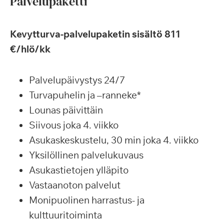
Palvelupaketti
Kevytturva-palvelupaketin sisältö 811
€/hlö/kk
Palvelupäivystys 24/7
Turvapuhelin ja –ranneke*
Lounas päivittäin
Siivous joka 4. viikko
Asukaskeskustelu, 30 min joka 4. viikko
Yksilöllinen palvelukuvaus
Asukastietojen ylläpito
Vastaanoton palvelut
Monipuolinen harrastus- ja
kulttuuritoiminta