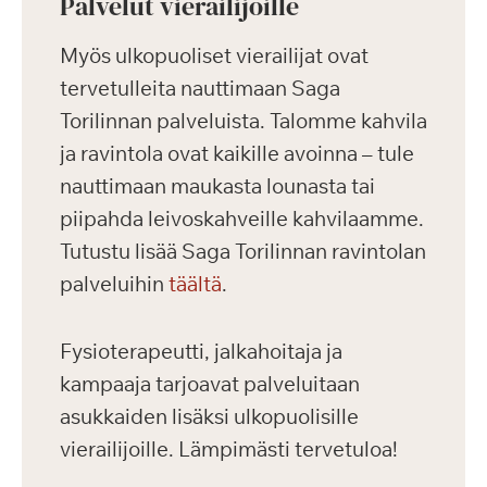
Palvelut vierailijoille
Myös ulkopuoliset vierailijat ovat
tervetulleita nauttimaan Saga
Torilinnan palveluista. Talomme kahvila
ja ravintola ovat kaikille avoinna – tule
nauttimaan maukasta lounasta tai
piipahda leivoskahveille kahvilaamme.
Tutustu lisää Saga Torilinnan ravintolan
palveluihin
täältä
.
Fysioterapeutti, jalkahoitaja ja
kampaaja tarjoavat palveluitaan
asukkaiden lisäksi ulkopuolisille
vierailijoille. Lämpimästi tervetuloa!