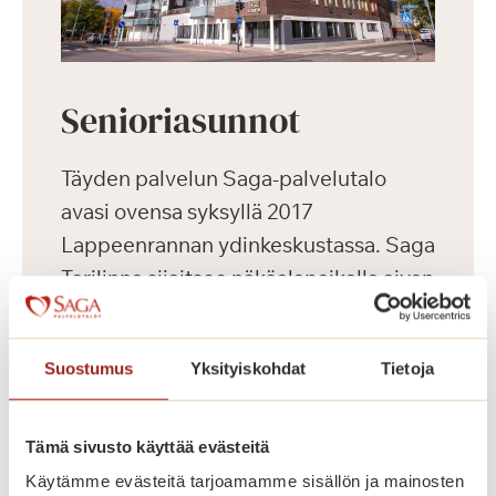
Senioriasunnot
Täyden palvelun Saga-palvelutalo
avasi ovensa syksyllä 2017
Lappeenrannan ydinkeskustassa. Saga
Torilinna sijaitsee näköalapaikalla aivan
kauppatorin vieressä. Moderni
palvelutalokokonaisuus tarjoaa
Suostumus
Yksityiskohdat
Tietoja
huipputason asumista, ensiluokkaisia
palveluita sekä aktiivista harrastus- ja
kulttuuritoimintaa ikäihmisille
Tämä sivusto käyttää evästeitä
kauniissa ympäristössä.
Käytämme evästeitä tarjoamamme sisällön ja mainosten