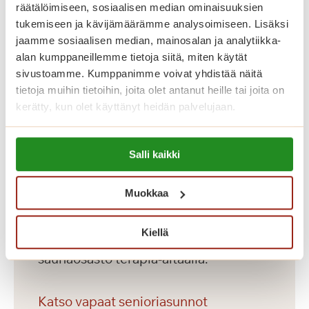
räätälöimiseen, sosiaalisen median ominaisuuksien
tukemiseen ja kävijämäärämme analysoimiseen. Lisäksi
Saga Torilinnassa on yhteensä 69
jaamme sosiaalisen median, mainosalan ja analytiikka-
vuokrattavaa seniorikotia, yksiöitä ja
alan kumppaneillemme tietoja siitä, miten käytät
kaksioita. Jokaisella asukkaalla on oma
sivustoamme. Kumppanimme voivat yhdistää näitä
tietoja muihin tietoihin, joita olet antanut heille tai joita on
avara, esteetön ja kaunis asunto. Hyvin
kerätty, kun olet käyttänyt heidän palvelujaan.
varustellut senioriasunnot on
toteutettu Saga-palvelutalojen
Lue lisää evästeistä:
korkeiden laatukriteerien mukaisesti.
Salli kaikki
https://sagacare.fi/evasteet/
Lisäksi talosta löytyvät asukkaiden
Muokkaa
käyttöön yhteiset tilat
monipuolisineen palveluineen:
Kiellä
laadukas ravintola, kahvila, kuntosali ja
saunaosasto terapia-altaalla.
Katso vapaat senioriasunnot