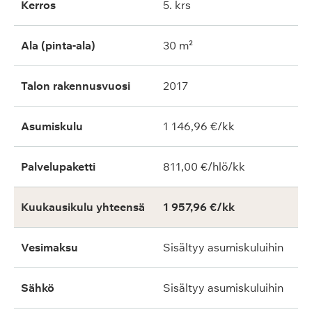
Kerros
5. krs
Ala (pinta-ala)
30 m²
Talon rakennusvuosi
2017
Asumiskulu
1 146,96 €/kk
Palvelupaketti
811,00 €/hlö/kk
Kuukausikulu yhteensä
1 957,96 €/kk
Vesimaksu
Sisältyy asumiskuluihin
Sähkö
Sisältyy asumiskuluihin