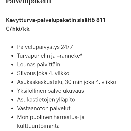
Palvelupaketti
Kevytturva-palvelupaketin sisältö 811
€/hlö/kk
Palvelupäivystys 24/7
Turvapuhelin ja –ranneke*
Lounas päivittäin
Siivous joka 4. viikko
Asukaskeskustelu, 30 min joka 4. viikko
Yksilöllinen palvelukuvaus
Asukastietojen ylläpito
Vastaanoton palvelut
Monipuolinen harrastus- ja
kulttuuritoiminta