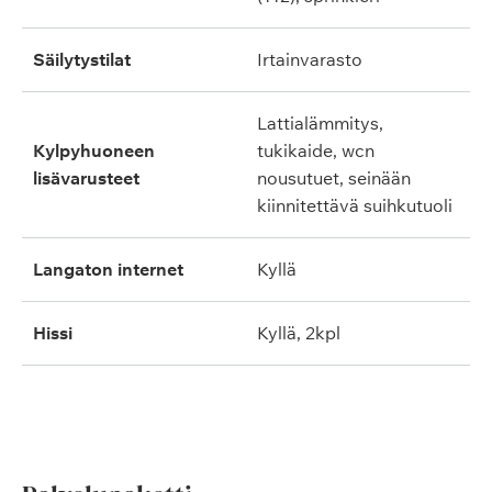
säilytystilat
irtainvarasto
lattialämmitys,
kylpyhuoneen
tukikaide, wcn
lisävarusteet
nousutuet, seinään
kiinnitettävä suihkutuoli
langaton internet
kyllä
hissi
kyllä, 2kpl