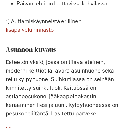
Päivän lehti on luettavissa kahvilassa
*) Auttamiskäynneistä erillinen
lisäpalveluhinnasto
Asunnon kuvaus
Esteetön yksiö, jossa on tilava eteinen,
moderni keittiötila, avara asuinhuone sekä
reilu kylpyhuone. Suihkutilassa on seinään
kiinnitetty suihkutuoli. Keittiössä on
astianpesukone, jääkaappipakastin,
keraaminen liesi ja uuni. Kylpyhuoneessa on
pesukoneliitäntä. Lasitettu parveke.