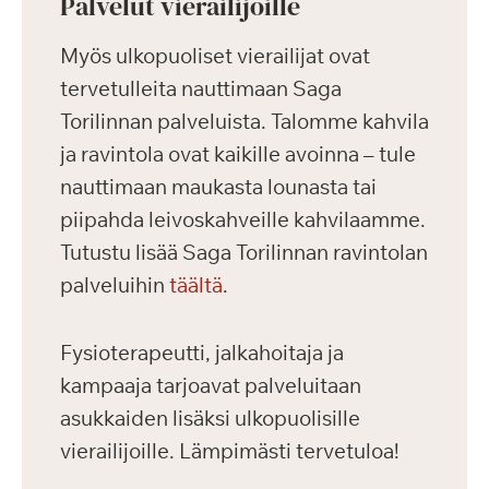
Palvelut vierailijoille
Myös ulkopuoliset vierailijat ovat
tervetulleita nauttimaan Saga
Torilinnan palveluista. Talomme kahvila
ja ravintola ovat kaikille avoinna – tule
nauttimaan maukasta lounasta tai
piipahda leivoskahveille kahvilaamme.
Tutustu lisää Saga Torilinnan ravintolan
palveluihin
täältä
.
Fysioterapeutti, jalkahoitaja ja
kampaaja tarjoavat palveluitaan
asukkaiden lisäksi ulkopuolisille
vierailijoille. Lämpimästi tervetuloa!