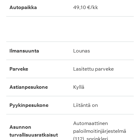
Autopaikka
49,10 €/kk
ilmansuunta
lounas
parveke
lasitettu parveke
astianpesukone
kyllä
pyykinpesukone
liitäntä on
automaattinen
asunnon
paloilmoitinjärjestelmä
turvallisuusratkaisut
(112), sprinkleri