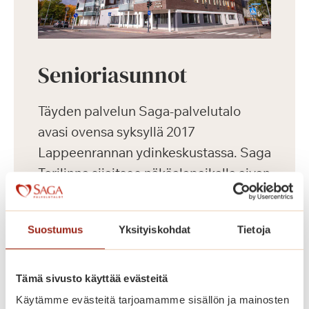
Senioriasunnot
Täyden palvelun Saga-palvelutalo
avasi ovensa syksyllä 2017
Lappeenrannan ydinkeskustassa. Saga
Torilinna sijaitsee näköalapaikalla aivan
kauppatorin vieressä. Moderni
palvelutalokokonaisuus tarjoaa
Suostumus
Yksityiskohdat
Tietoja
huipputason asumista, ensiluokkaisia
palveluita sekä aktiivista harrastus- ja
kulttuuritoimintaa ikäihmisille
Tämä sivusto käyttää evästeitä
kauniissa ympäristössä.
Käytämme evästeitä tarjoamamme sisällön ja mainosten