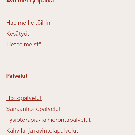
Avoimet työpaikat
Hae meille töihin
Kesätyöt
Tietoa meistä
Palvelut
Hoitopalvelut
Sairaanhoitopalvelut
Fysioterapia- ja hierontapalvelut
Kahvila- ja ravintolapalvelut