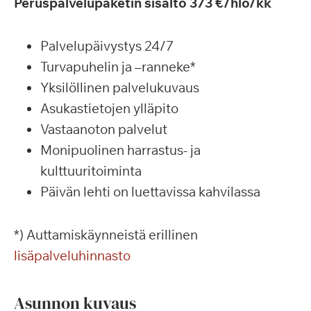
Peruspalvelupaketin sisältö 373 €/hlö/kk
Palvelupäivystys 24/7
Turvapuhelin ja –ranneke*
Yksilöllinen palvelukuvaus
Asukastietojen ylläpito
Vastaanoton palvelut
Monipuolinen harrastus- ja
kulttuuritoiminta
Päivän lehti on luettavissa kahvilassa
*) Auttamiskäynneistä erillinen
lisäpalveluhinnasto
Asunnon kuvaus