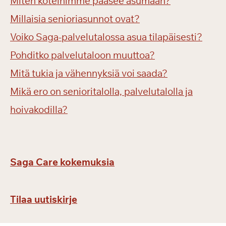
Miten koteihimme pääsee asumaan?
Millaisia senioriasunnot ovat?
Voiko Saga-palvelutalossa asua tilapäisesti?
Pohditko palvelutaloon muuttoa?
Mitä tukia ja vähennyksiä voi saada?
Mikä ero on senioritalolla, palvelutalolla ja
hoivakodilla?
Saga Care kokemuksia
Tilaa uutiskirje