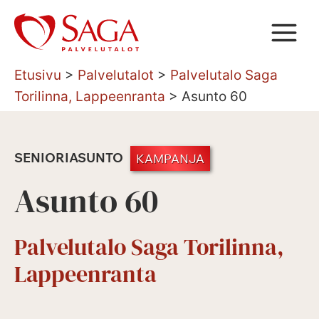
Siirry
sisältöön
Etusivu
>
Palvelutalot
>
Palvelutalo Saga
Torilinna, Lappeenranta
>
Asunto 60
SENIORIASUNTO
KAMPANJA
Asunto 60
Palvelutalo Saga Torilinna,
Lappeenranta