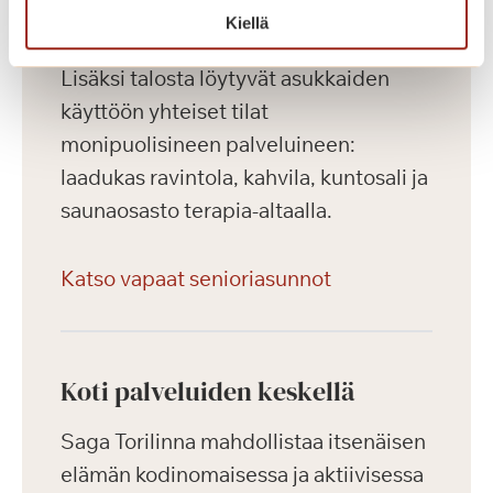
toteutettu Saga-palvelutalojen
Kiellä
korkeiden laatukriteerien mukaisesti.
Lisäksi talosta löytyvät asukkaiden
käyttöön yhteiset tilat
monipuolisineen palveluineen:
laadukas ravintola, kahvila, kuntosali ja
saunaosasto terapia-altaalla.
Katso vapaat senioriasunnot
Koti palveluiden keskellä
Saga Torilinna mahdollistaa itsenäisen
elämän kodinomaisessa ja aktiivisessa