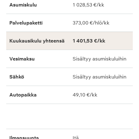
Asumiskulu
1 028,53 €/kk
Palvelupaketti
373,00 €/hlö/kk
Kuukausikulu yhteensä
1 401,53 €/kk
Vesimaksu
Sisältyy asumiskuluihin
Sähkö
Sisältyy asumiskuluihin
Autopaikka
49,10 €/kk
ilmansuunta
itä