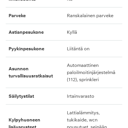
parveke
ranskalainen parveke
astianpesukone
kyllä
pyykinpesukone
liitäntä on
automaattinen
asunnon
paloilmoitinjärjestelmä
turvallisuusratkaisut
(112), sprinkleri
säilytystilat
irtainvarasto
lattialämmitys,
kylpyhuoneen
tukikaide, wcn
lisävarusteet
nousutuet, seinään