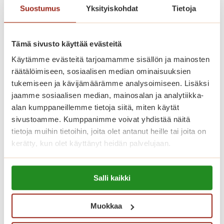
avasi ovensa syksyllä 2017
Suostumus
Yksityiskohdat
Tietoja
Lappeenrannan ydinkeskustassa. Saga
Torilinna sijaitsee näköalapaikalla aivan
Tämä sivusto käyttää evästeitä
kauppatorin vieressä. Moderni
Käytämme evästeitä tarjoamamme sisällön ja mainosten
palvelutalokokonaisuus tarjoaa
räätälöimiseen, sosiaalisen median ominaisuuksien
huipputason asumista, ensiluokkaisia
tukemiseen ja kävijämäärämme analysoimiseen. Lisäksi
palveluita sekä aktiivista harrastus- ja
jaamme sosiaalisen median, mainosalan ja analytiikka-
kulttuuritoimintaa ikäihmisille
alan kumppaneillemme tietoja siitä, miten käytät
sivustoamme. Kumppanimme voivat yhdistää näitä
kauniissa ympäristössä.
tietoja muihin tietoihin, joita olet antanut heille tai joita on
kerätty, kun olet käyttänyt heidän palvelujaan.
Saga Torilinnassa on yhteensä 69
Lue lisää evästeistä:
vuokrattavaa seniorikotia, yksiöitä ja
Salli kaikki
https://sagacare.fi/evasteet/
kaksioita. Jokaisella asukkaalla on oma
avara, esteetön ja kaunis asunto. Hyvin
Muokkaa
varustellut senioriasunnot on