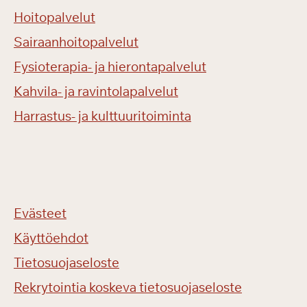
Hoitopalvelut
Sairaanhoitopalvelut
Fysioterapia- ja hierontapalvelut
Kahvila- ja ravintolapalvelut
Harrastus- ja kulttuuritoiminta
Evästeet
Käyttöehdot
Tietosuojaseloste
Rekrytointia koskeva tietosuojaseloste