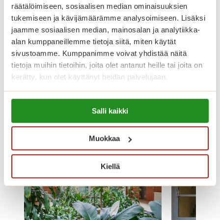
räätälöimiseen, sosiaalisen median ominaisuuksien
Huoltomiehen yhteydenottopyynnöt Saga
tukemiseen ja kävijämäärämme analysoimiseen. Lisäksi
Kaskenniityn vastaanottoon puh.
(02) 4445
jaamme sosiaalisen median, mainosalan ja analytiikka-
4500
alan kumppaneillemme tietoja siitä, miten käytät
sivustoamme. Kumppanimme voivat yhdistää näitä
tietoja muihin tietoihin, joita olet antanut heille tai joita on
kerätty, kun olet käyttänyt heidän palvelujaan.
Kuvagalleria
Lue lisää evästeistä:
Salli kaikki
https://sagacare.fi/evasteet/
Muokkaa
Kiellä