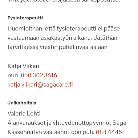
Fysioterapeutti
Huomioithan, että fysioterapeutti ei pääse
vastaamaan asiakastyön aikana. Jätäthän
tarvittaessa viestin puhelinvastaajaan
Katja Viikari
puh.
050 302 3616
katja.viikari@sagacare.fi
Jalkahoitaja
Valeria Lehti
Ajanvaraukset ja yhteydenottopyynnöt Saga
Kaskenniityn vastaanottoon puh.
(02) 4445