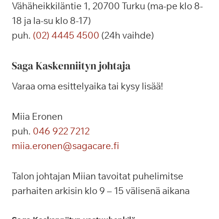
Vähäheikkiläntie 1, 20700 Turku (ma-pe klo 8-
18 ja la-su klo 8-17)
puh.
(02) 4445 4500
(24h vaihde)
Saga Kaskenniityn johtaja
Varaa oma esittelyaika tai kysy lisää!
Miia Eronen
puh.
046 922 7212
miia.eronen@sagacare.fi
Talon johtajan Miian tavoitat puhelimitse
parhaiten arkisin klo 9 – 15 välisenä aikana