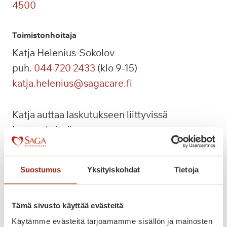
4500
Toimistonhoitaja
Katja Helenius-Sokolov
puh.
044 720 2433
(klo 9-15)
katja.helenius@sagacare.fi
Katja auttaa laskutukseen liittyvissä
kysymyksissä.
Saga Kaskenniityn parturi-kampaamo
Suostumus
Yksityiskohdat
Tietoja
Kampaamo La Mome, Maria Hyrkäs
puh.
040 752 6227
Tämä sivusto käyttää evästeitä
Käytämme evästeitä tarjoamamme sisällön ja mainosten
Huoltomies