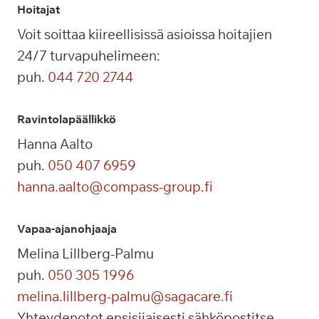
Hoitajat
Voit soittaa kiireellisissä asioissa hoitajien
24/7 turvapuhelimeen:
puh.
044 720 2744
Ravintolapäällikkö
Hanna Aalto
puh.
050 407 6959
hanna.aalto@compass-group.fi
Vapaa-ajanohjaaja
Melina Lillberg-Palmu
puh.
050 305 1996
melina.lillberg-palmu@sagacare.fi
Yhteydenotot ensisijaisesti sähköpostitse.