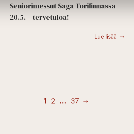
Seniorimessut Saga Torilinnassa
20.5. – tervetuloa!
Lue lisää
1
2
…
37