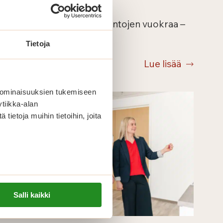
Alensimme vapaiden asuntojen vuokraa –
lue lisää!
Tietoja
Lue lisää
 ominaisuuksien tukemiseen
tiikka-alan
ietoja muihin tietoihin, joita
Salli kaikki