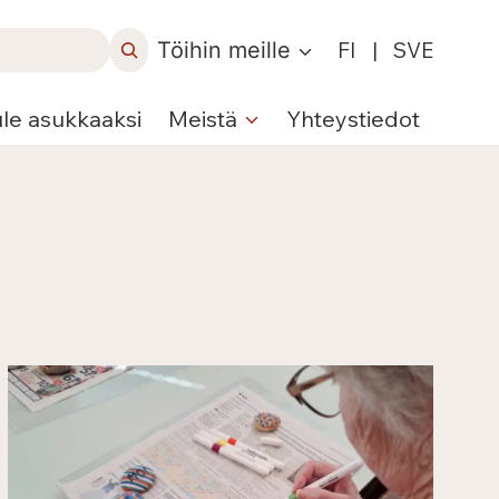
Töihin meille
FI
|
SVE
ule asukkaaksi
Meistä
Yhteystiedot