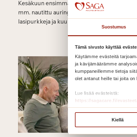
Kesäkuun ensimmäisellä viikolla talossa on
mm. nautittu auringosta, koristeltu
lasipurkkeja ja kuunneltu haitarimusiikkia.
Suostumus
Lue lisää
Tämä sivusto käyttää eväste
Käytämme evästeitä tarjoama
ja kävijämäärämme analysoim
kumppaneillemme tietoja siitä
olet antanut heille tai joita o
Lue lisää evästeistä:
https://sagacare.fi/evasteet
Kiellä