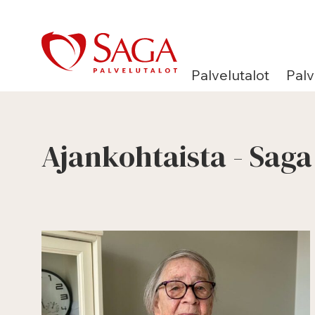
Siirry
sisältöön
Palvelutalot
Palv
Ajankohtaista - Saga