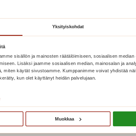
Saga Torilinnassa vietettiin seniorimessuja
keskiviikkona 20.5.
Lue lisää
Yksityiskohdat
itä
mme sisällön ja mainosten räätälöimiseen, sosiaalisen median
iseen. Lisäksi jaamme sosiaalisen median, mainosalan ja analy
, miten käytät sivustoamme. Kumppanimme voivat yhdistää näitä t
n kerätty, kun olet käyttänyt heidän palvelujaan.
/
Muokkaa