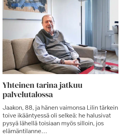
Yhteinen tarina jatkuu
palvelutalossa
Jaakon, 88, ja hänen vaimonsa Lilin tärkein
toive ikääntyessä oli selkeä: he halusivat
pysyä lähellä toisiaan myös silloin, jos
elämäntilanne…