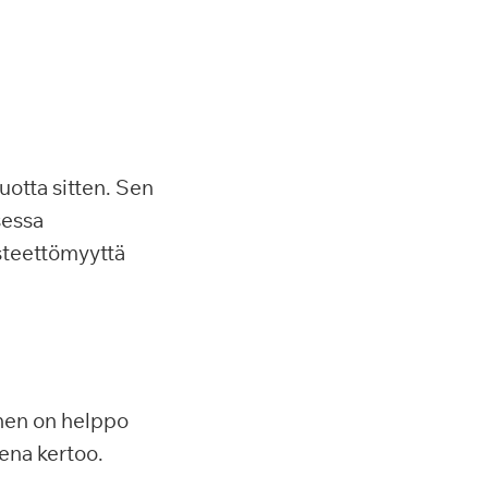
otta sitten. Sen
sessa
esteettömyyttä
änen on helppo
Lena kertoo.