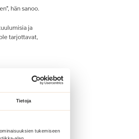
en”, hän sanoo.
kuulumisia ja
le tarjottavat,
tain saunassa, ja
Tietoja
n ja säilyttää
 ominaisuuksien tukemiseen
tiikka-alan