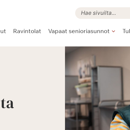
lut
Ravintolat
Vapaat senioriasunnot
Tu
ita