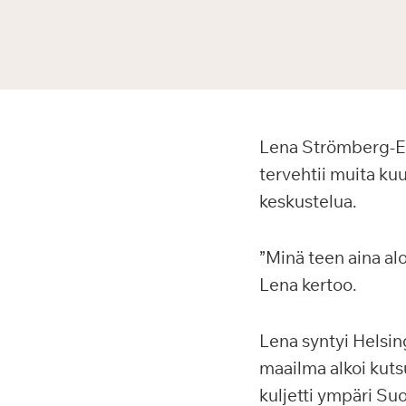
Lena Strömberg-Ertz
tervehtii muita kuul
keskustelua.
”Minä teen aina alo
Lena kertoo.
Lena syntyi Helsin
maailma alkoi kutsu
kuljetti ympäri Suo