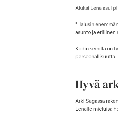
Aluksi Lena asui 
”Halusin enemmän t
asunto ja erilline
Kodin seinillä on t
persoonallisuutta. 
Hyvä ark
Arki Sagassa raken
Lenalle mieluisa he