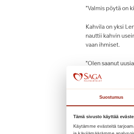
”Valmis pöytä on k
Kahvila on yksi Len
nauttii kahvin usei
vaan ihmiset.
”Olen saanut uusia
Läheiset ovat edell
puoliso auttaa käy
Suostumus
Liikkumisen harjoit
Tämä sivusto käyttää eväste
toimintakykynsä m
Käytämme evästeitä tarjoama
ja kävijämäärämme analysoim