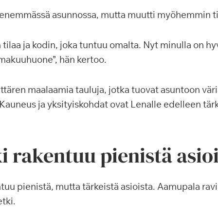
pienemmässä asunnossa, mutta muutti myöhemmin ti
ilaa ja kodin, joka tuntuu omalta. Nyt minulla on h
n makuuhuone”, hän kertoo.
yttären maalaamia tauluja, jotka tuovat asuntoon väri
Kauneus ja yksityiskohdat ovat Lenalle edelleen tärk
i rakentuu pienistä asio
tuu pienistä, mutta tärkeistä asioista. Aamupala rav
tki.