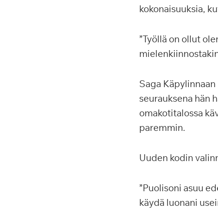
kokonaisuuksia, kute
”Työllä on ollut ol
mielenkiinnostakin
Saga Käpylinnaan L
seurauksena hän ha
omakotitalossa kävi
paremmin.
Uuden kodin valinna
”Puolisoni asuu ed
käydä luonani usein