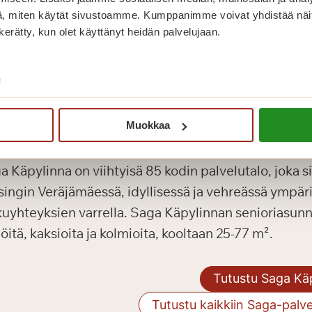
Lena arvostaa erityisesti esteettömyyttä, saatavilla
, miten käytät sivustoamme. Kumppanimme voivat yhdistää näitä t
n kerätty, kun olet käyttänyt heidän palvelujaan.
un sitä tarvitsee ja henkilökunta on positiivinen”, hän
/
Muokkaa
ga Käpylinna
a Käpylinna on viihtyisä 85 kodin palvelutalo, joka si
singin Veräjämäessä, idyllisessä ja vehreässä ympär
kuyhteyksien varrella. Saga Käpylinnan senioriasunn
öitä, kaksioita ja kolmioita, kooltaan 25-77 m².
Tutustu Saga Kä
Tutustu kaikkiin Saga-palve