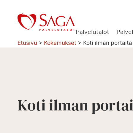
Siirry
sisältöön
Palvelutalot
Palve
Etusivu
>
Kokemukset
>
Koti ilman portaita
Koti ilman porta