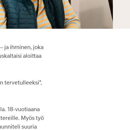
– ja ihminen, joka
skaltaisi aloittaa
n tervetulleeksi”,
la. 18-vuotiaana
tereille. Myös työ
unniteli suuria