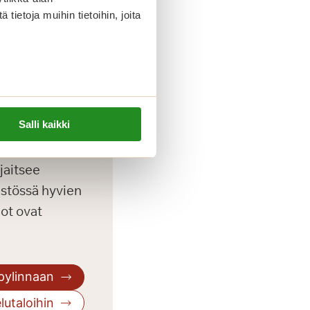
 olevaa apua ja
ietoja muihin tietoihin, joita
 kuvailee.
Salli kaikki
jaitsee
istössä hyvien
ot ovat
pylinnaan
lutaloihin