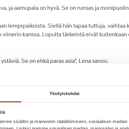
iva, ja aamupala on hyvä. Se on runsas ja monipuolin
an lempipaikoista. Siellä hän tapaa tuttuja, vaihtaa 
n viinerin kanssa. Lopulta tärkeintä eivät kuitenkaan o
 ystäviä. Se on ehkä paras asia”, Lena sanoo.
een tiivis osa arkea. Tytär käy hänen kanssaan viikoit
tännön asioissa.
Yksityiskohdat
telu on Lenalle tärkeää. Hän haluaa vahvistaa jalkojaa
itä
ahdollisimman hyvänä.
mme sisällön ja mainosten räätälöimiseen, sosiaalisen median
iseen. Lisäksi jaamme sosiaalisen median, mainosalan ja analy