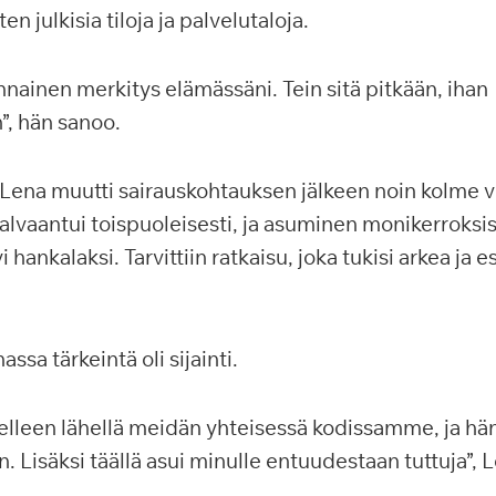
n julkisia tiloja ja palvelutaloja.
ennainen merkitys elämässäni. Tein sitä pitkään, ihan
”, hän sanoo.
ena muutti sairauskohtauksen jälkeen noin kolme vu
lvaantui toispuoleisesti, ja asuminen monikerroksi
 hankalaksi. Tarvittiin ratkaisu, joka tukisi arkea ja 
ssa tärkeintä oli sijainti.
elleen lähellä meidän yhteisessä kodissamme, ja h
. Lisäksi täällä asui minulle entuudestaan tuttuja”, 