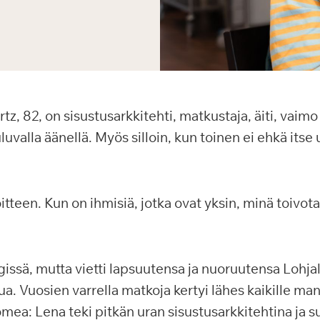
, 82, on sisustusarkkitehti, matkustaja, äiti, vaimo 
uvalla äänellä. Myös silloin, kun toinen ei ehkä itse u
itteen. Kun on ihmisiä, jotka ovat yksin, minä toivota
gissä, mutta vietti lapsuutensa ja nuoruutensa Lohjal
a. Vuosien varrella matkoja kertyi lähes kaikille man
mea: Lena teki pitkän uran sisustusarkkitehtina ja su