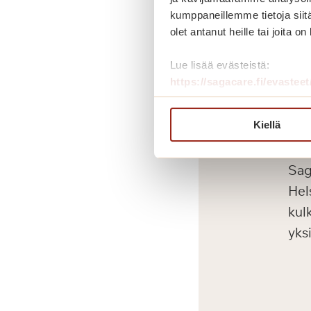
Saga Käpylinnassa 
kumppaneillemme tietoja siitä
henkilökuntaa.
olet antanut heille tai joita o
Lue lisää evästeistä:
”Täällä saa apua, k
https://sagacare.fi/evasteet
Kiellä
Sa
Sag
Hel
kul
yksi