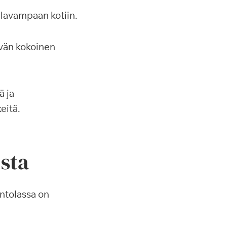
lavampaan kotiin.
yvän kokoinen
ä ja
eitä.
ista
intolassa on