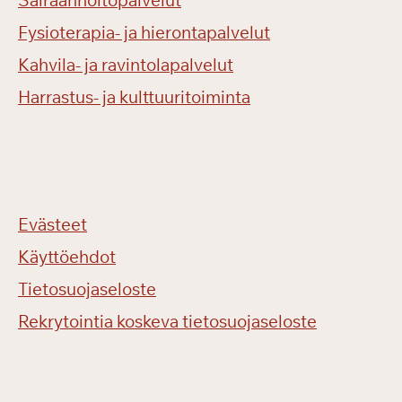
Sairaanhoitopalvelut
Fysioterapia- ja hierontapalvelut
Kahvila- ja ravintolapalvelut
Harrastus- ja kulttuuritoiminta
Evästeet
Käyttöehdot
Tietosuojaseloste
Rekrytointia koskeva tietosuojaseloste