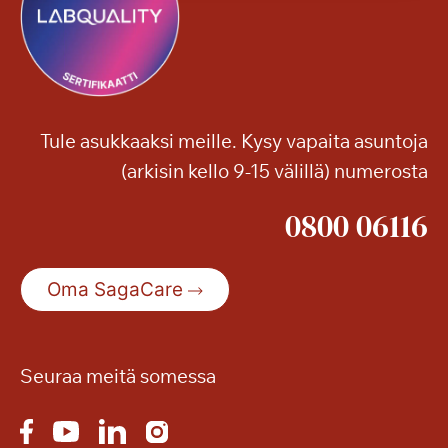
a
o
m
e
v
i
Tule asukkaaksi meille. Kysy vapaita asuntoja
d
(arkisin kello 9-15 välillä) numerosta
e
o
0800 06116
s
t
a
Oma SagaCare
i
k
i
m
Seuraa meitä somessa
u
i
s