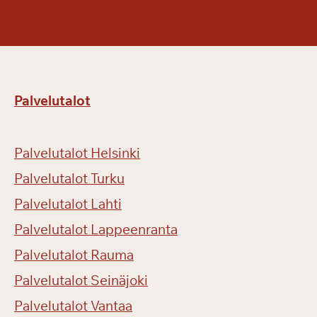
t
o
i
s
e
Palvelutalot
e
n
b
Palvelutalot Helsinki
i
l
Palvelutalot Turku
j
Palvelutalot Lahti
a
Palvelutalot Lappeenranta
r
d
Palvelutalot Rauma
i
Palvelutalot Seinäjoki
p
ä
Palvelutalot Vantaa