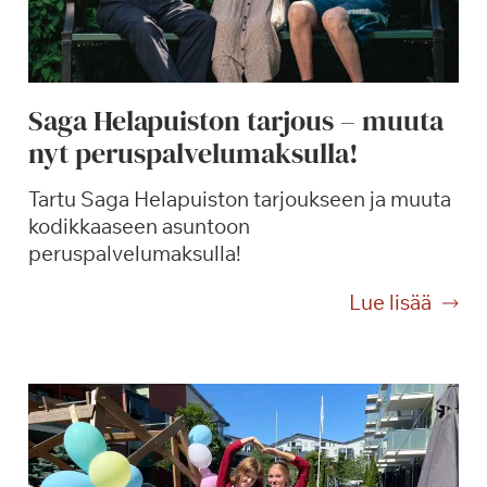
Saga Helapuiston tarjous – muuta
nyt peruspalvelumaksulla!
Tartu Saga Helapuiston tarjoukseen ja muuta
kodikkaaseen asuntoon
peruspalvelumaksulla!
S
Lue lisää
a
g
a
H
e
l