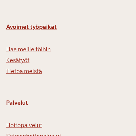
i
v
ä
ä
Avoimet työpaikat
n
Hae meille töihin
Kesätyöt
Tietoa meistä
Palvelut
Hoitopalvelut