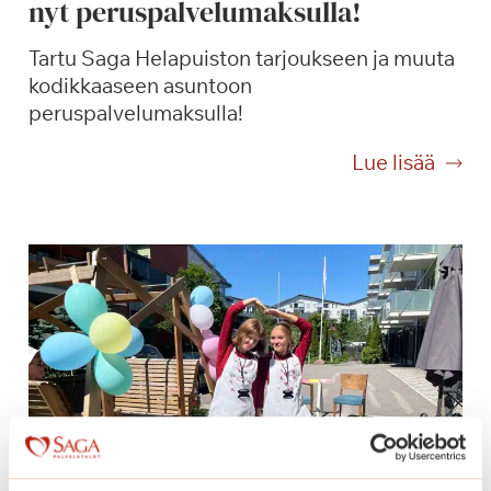
nyt peruspalvelumaksulla!
Tartu Saga Helapuiston tarjoukseen ja muuta
kodikkaaseen asuntoon
peruspalvelumaksulla!
S
Lue lisää
a
g
a
H
e
l
a
p
u
i
s
t