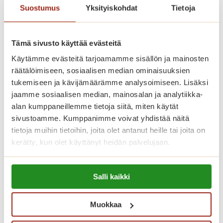
Suostumus
Yksityiskohdat
Tietoja
o
n
Kesäistä tunnelmaa palvelutalon
t
Tämä sivusto käyttää evästeitä
kesäkahvilassa
a
Käytämme evästeitä tarjoamamme sisällön ja mainosten
r
räätälöimiseen, sosiaalisen median ominaisuuksien
j
K
Lue lisää
tukemiseen ja kävijämäärämme analysoimiseen. Lisäksi
o
e
jaamme sosiaalisen median, mainosalan ja analytiikka-
u
s
alan kumppaneillemme tietoja siitä, miten käytät
s
ä
sivustoamme. Kumppanimme voivat yhdistää näitä
–
tietoja muihin tietoihin, joita olet antanut heille tai joita on
i
m
kerätty, kun olet käyttänyt heidän palvelujaan.
s
u
t
u
Lue lisää evästeistä:
ä
t
Salli kaikki
https://sagacare.fi/evasteet/
t
a
u
n
Muokkaa
n
y
n