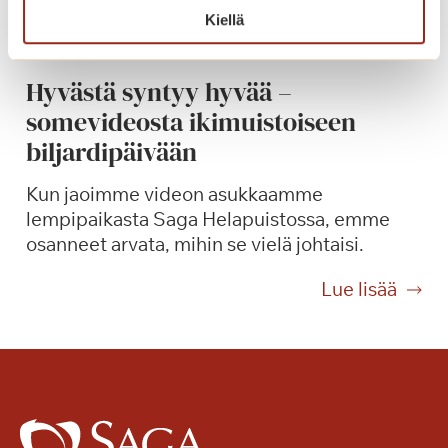
t
e
Kiellä
p
l
e
m
r
Hyvästä syntyy hyvää –
a
u
somevideosta ikimuistoiseen
a
s
p
biljardipäivään
p
a
a
l
Kun jaoimme videon asukkaamme
l
v
lempipaikasta Saga Helapuistossa, emme
v
e
osanneet arvata, mihin se vielä johtaisi.
e
l
l
H
Lue lisää
u
u
y
t
m
v
a
a
ä
l
k
s
o
s
t
n
u
ä
k