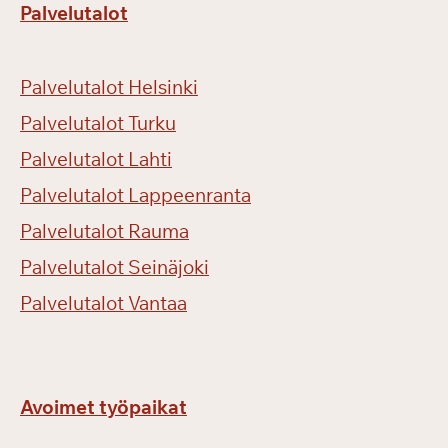
Palvelutalot
e
n
b
Palvelutalot Helsinki
i
l
Palvelutalot Turku
j
Palvelutalot Lahti
a
r
Palvelutalot Lappeenranta
d
Palvelutalot Rauma
i
Palvelutalot Seinäjoki
p
ä
Palvelutalot Vantaa
i
v
ä
ä
Avoimet työpaikat
n