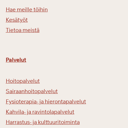
Hae meille töihin
Kesätyöt
Tietoa meistä
Palvelut
Hoitopalvelut
Sairaanhoitopalvelut
Fysioterapia- ja hierontapalvelut
Kahvila- ja ravintolapalvelut
Harrastus- ja kulttuuritoiminta