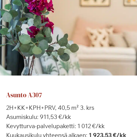
Asunto A307
2H+KK+KPH+PRV, 40,5 m² 3. krs
Asumiskulu: 911,53 €/kk
Kevytturva-palvelupaketti: 1 012 €/kk
Kuukausikulu yhteensä alkaen:
1 923,53 €/kk