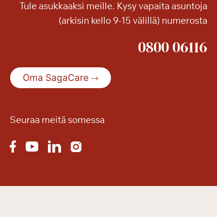
Tule asukkaaksi meille. Kysy vapaita asuntoja
d
(arkisin kello 9-15 välillä) numerosta
e
o
0800 06116
s
t
a
Oma SagaCare
i
k
i
m
Seuraa meitä somessa
u
i
s
t
o
i
s
e