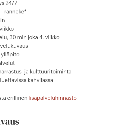
ys 24/7
a –ranneke*
in
viikko
u, 30 min joka 4. viikko
alvelukuvaus
ylläpito
lvelut
rrastus- ja kulttuuritoiminta
 luettavissa kahvilassa
tä erillinen
lisäpalveluhinnasto
vaus