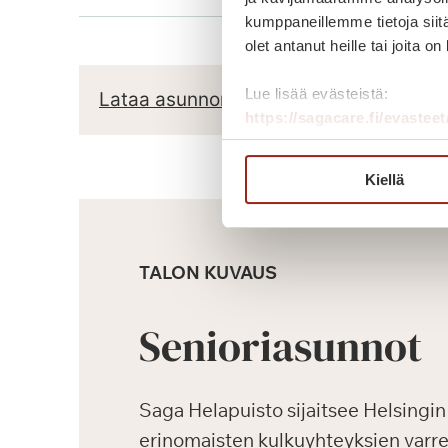
kumppaneillemme tietoja siitä
olet antanut heille tai joita o
Lue lisää evästeistä:
Lataa asunnon pohjapiirros
https://sagacare.fi/evasteet
Kiellä
TALON KUVAUS
Senioriasunnot
Saga Helapuisto sijaitsee Helsingin
erinomaisten kulkuyhteyksien varre