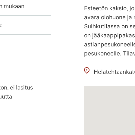
en mukaan
Esteetön kaksio, jo
avara olohuone ja
k
Suihkutilassa on se
on jääkaappipakastin
astianpesukoneelle
pesukoneelle. Tila
Helatehtaankat
uutta
n
n