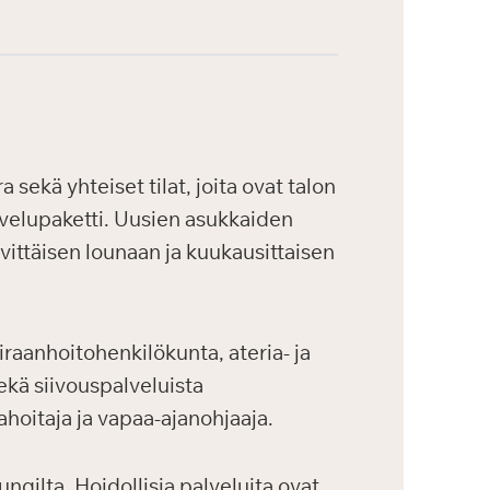
sekä yhteiset tilat, joita ovat talon
palvelupaketti. Uusien asukkaiden
vittäisen lounaan ja kuukausittaisen
aanhoitohenkilökunta, ateria- ja
ekä siivouspalveluista
ahoitaja ja vapaa-ajanohjaaja.
gilta. Hoidollisia palveluita ovat