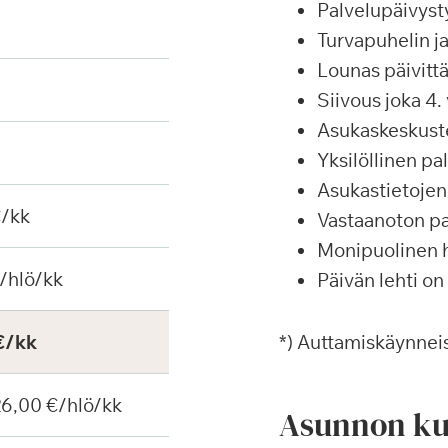
Palvelupäivyst
Turvapuhelin j
Lounas päivittä
Siivous joka 4. 
Asukaskeskustel
Yksilöllinen p
Asukastietojen 
€/kk
Vastaanoton pa
Monipuolinen ha
/hlö/kk
Päivän lehti on
€/kk
*) Auttamiskäynneis
 26,00 €/hlö/kk
Asunnon ku