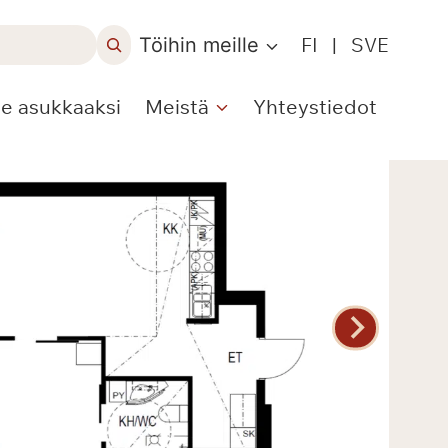
Töihin meille
FI
|
SVE
le asukkaaksi
Meistä
Yhteystiedot