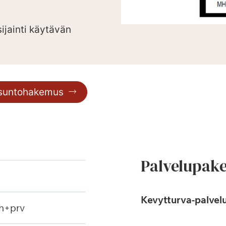
ijainti käytävän
asuntohakemus
Palvelupake
Kevytturva-palvelu
h+prv