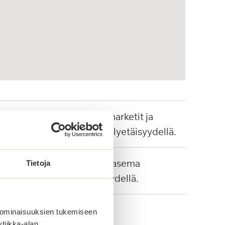
Ala-Malmin marketit ja
palvelut kävelyetäisyydellä.
Malmin juna-asema
Tietoja
kävelyetäisyydellä.
 ominaisuuksien tukemiseen
tiikka-alan