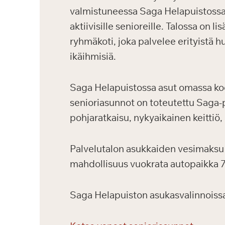
valmistuneessa Saga Helapuistossa
aktiivisille senioreille. Talossa on l
ryhmäkoti, joka palvelee erityistä h
ikäihmisiä.
Saga Helapuistossa asut omassa kodi
senioriasunnot on toteutettu Saga-p
pohjaratkaisu, nykyaikainen keittiö
Palvelutalon asukkaiden vesimaksu 
mahdollisuus vuokrata autopaikka 
Saga Helapuiston asukasvalinnoissa