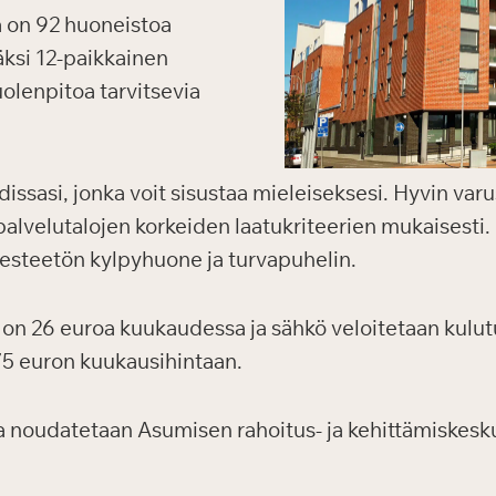
 on 92 huoneistoa
isäksi 12-paikkainen
uolenpitoa tarvitsevia
ssasi, jonka voit sisustaa mieleiseksesi. Hyvin varu
alvelutalojen korkeiden laatukriteerien mukaisesti.
, esteetön kylpyhuone ja turvapuhelin.
on 26 euroa kuukaudessa ja sähkö veloitetaan kulutu
75 euron kuukausihintaan.
 noudatetaan Asumisen rahoitus- ja kehittämiskesku