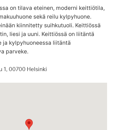
ssa on tilava eteinen, moderni keittiötila,
 makuuhuone sekä reilu kylpyhuone.
inään kiinnitetty suihkutuoli. Keittiössä
, liesi ja uuni. Keittiössä on liitäntä
 ja kylpyhuoneessa liitäntä
va parveke.
u
1
00700
Helsinki