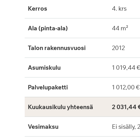
Kerros
4. krs
Ala (pinta-ala)
44 m²
Talon rakennusvuosi
2012
Asumiskulu
1 019,44 
Palvelupaketti
1 012,00 €
Kuukausikulu yhteensä
2 031,44 
Vesimaksu
Ei sisälly,