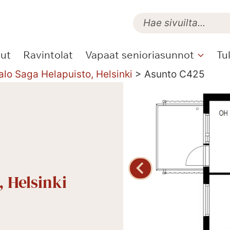
lut
Ravintolat
Vapaat senioriasunnot
Tu
alo Saga Helapuisto, Helsinki
>
Asunto C425
, Helsinki