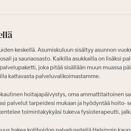
ellä
iden keskellä. Asumiskuluun sisältyy asunnon vuokra 
tosali ja saunaosasto. Kaikilla asukkailla on lisäksi 
alvelupaketti, joka pitää sisällään muun muassa päi
villa kattavasta palveluvalikoimastamme.
utinen hoitajapäivystys, oma ammattitaitoinen sair
masi palvelut tarpeidesi mukaan ja hyödyntää hoito- s
entelee toimintakykyäsi tukeva fysioterapeutti, jalk
suus hakea kotihoidon palveluseteliä Helsingin kaupun