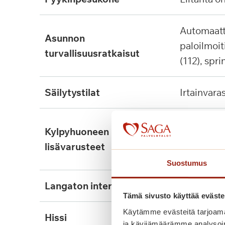
automaattinen
asunnon
paloilmoit
turvallisuusratkaisut
(112), spri
säilytystilat
irtainvara
lattialämmitys, tukikaide,
kylpyhuoneen
wcn nousu
lisävarusteet
kiinnitett
Suostumus
langaton internet
ei
Tämä sivusto käyttää eväste
Käytämme evästeitä tarjoama
hissi
kyllä, 3kpl
ja kävijämäärämme analysoim