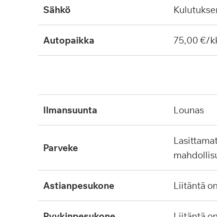
Sähkö
Kulutuks
Autopaikka
75,00 €/k
ilmansuunta
lounas
lasittamaton, ei lasitus
parveke
mahdollis
astianpesukone
liitäntä o
pyykinpesukone
liitäntä o