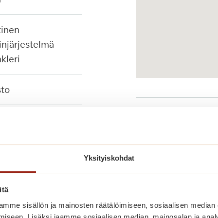
injärjestelmä
nkleri
sto
Palvelut lähellä
tuet, seinään
ävä suihkutuoli
Yksityiskohdat
Julkinen liikenne
itä
mme sisällön ja mainosten räätälöimiseen, sosiaalisen median
iseen. Lisäksi jaamme sosiaalisen median, mainosalan ja analy