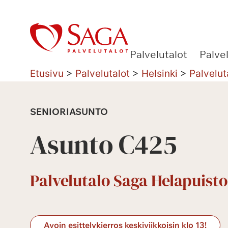
Siirry
sisältöön
Palvelutalot
Palve
Etusivu
>
Palvelutalot
>
Helsinki
>
Palvelut
SENIORIASUNTO
Asunto C425
Palvelutalo Saga Helapuisto
Avoin esittelykierros keskiviikkoisin klo 13!