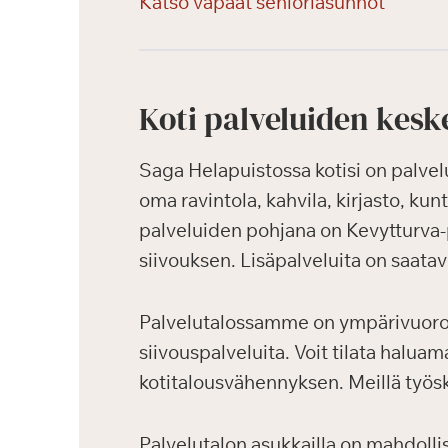
Katso vapaat senioriasunnot
Koti palveluiden kesk
Saga Helapuistossa kotisi on palvelu
oma ravintola, kahvila, kirjasto, kun
palveluiden pohjana on Kevytturva-p
siivouksen. Lisäpalveluita on saata
Palvelutalossamme on ympärivuoroka
siivouspalveluita. Voit tilata halua
kotitalousvähennyksen. Meillä työsk
Palvelutalon asukkailla on mahdolli