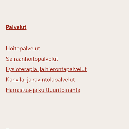
Palvelut
Hoitopalvelut
Sairaanhoitopalvelut
Fysioterapia- ja hierontapalvelut
Kahvila- ja ravintolapalvelut
Harrastus- ja kulttuuritoiminta