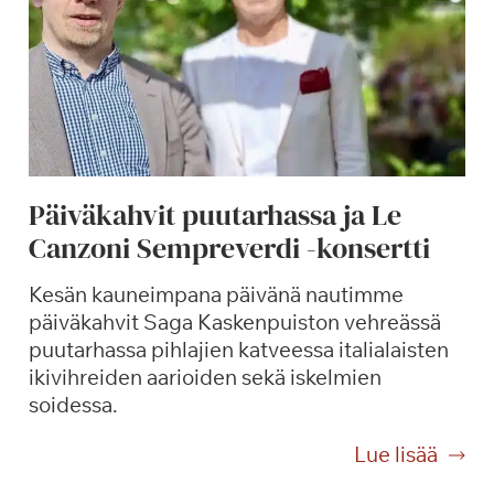
Päiväkahvit puutarhassa ja Le
Canzoni Sempreverdi -konsertti
Kesän kauneimpana päivänä nautimme
päiväkahvit Saga Kaskenpuiston vehreässä
puutarhassa pihlajien katveessa italialaisten
ikivihreiden aarioiden sekä iskelmien
soidessa.
P
Lue lisää
ä