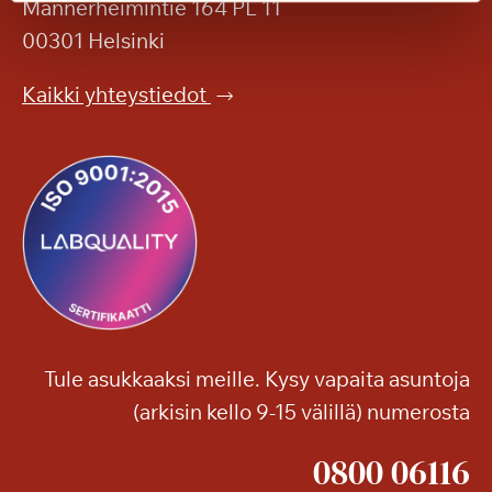
k
Mannerheimintie 164 PL 11
k
a
e
00301 Helsinki
h
n
e
p
Kaikki yhteystiedot
r
u
ä
i
ä
s
e
t
l
o
o
o
o
n
n
!
j
a
Tule asukkaaksi meille. Kysy vapaita asuntoja
m
(arkisin kello 9-15 välillä) numerosta
u
i
0800 06116
t