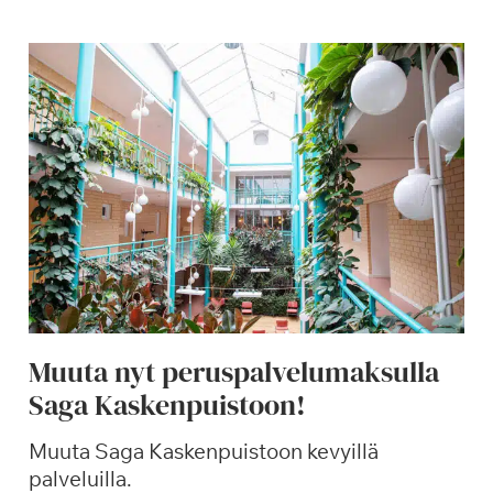
i
v
ä
k
a
h
v
i
t
p
u
u
t
Muuta nyt peruspalvelumaksulla
a
Saga Kaskenpuistoon!
r
h
Muuta Saga Kaskenpuistoon kevyillä
a
palveluilla.
s