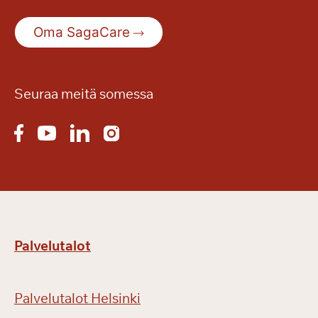
a
k
Oma SagaCare
e
s
ä
n
Seuraa meitä somessa
r
e
t
k
i
ä
Palvelutalot
Palvelutalot Helsinki