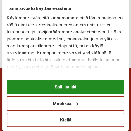
e
e
Tänä kesänä Logomossa on mahdollisuus
Tämä sivusto käyttää evästeitä
l
v
kokea moniaistillinen taide-elämys nimeltä
u
Käytämme evästeitä tarjoamamme sisällön ja mainosten
e
Frameless. Nimensä mukaisesti kuvat eivät
m
räätälöimiseen, sosiaalisen median ominaisuuksien
r
pysyneet kehysten sisällä vaan lähtivät
a
tukemiseen ja kävijämäärämme analysoimiseen. Lisäksi
d
kirjaimellisesti…
k
jaamme sosiaalisen median, mainosalan ja analytiikka-
i
s
alan kumppaneillemme tietoja siitä, miten käytät
-
T
Lue lisää
u
sivustoamme. Kumppanimme voivat yhdistää näitä
k
a
tietoja muihin tietoihin, joita olet antanut heille tai joita on
l
o
i
kerätty, kun olet käyttänyt heidän palvelujaan.
l
n
d
a
s
e
Lue lisää evästeistä:
S
e
t
Salli kaikki
https://sagacare.fi/evasteet/
a
r
t
g
t
a
Muokkaa
a
t
,
K
i
j
a
Kiellä
o
Saga Care Finland Oy
s