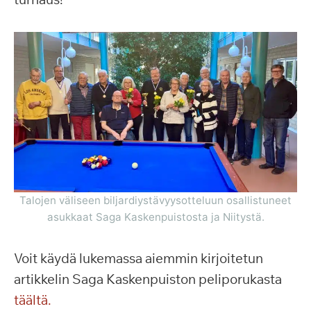
Talojen väliseen biljardiystävyysotteluun osallistuneet
asukkaat Saga Kaskenpuistosta ja Niitystä.
Voit käydä lukemassa aiemmin kirjoitetun
artikkelin Saga Kaskenpuiston peliporukasta
täältä.