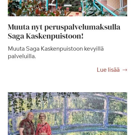
u
u
t
Muuta nyt peruspalvelumaksulla
a
Saga Kaskenpuistoon!
r
h
Muuta Saga Kaskenpuistoon kevyillä
a
palveluilla.
s
s
M
Lue lisää
a
u
j
u
a
t
L
a
e
n
C
y
a
t
n
p
z