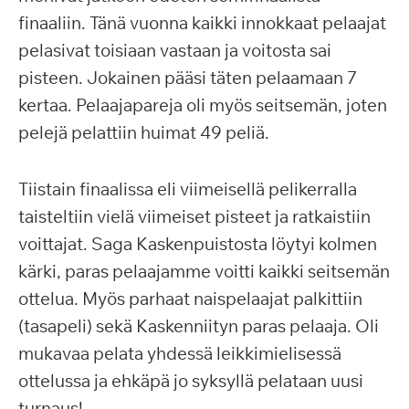
finaaliin. Tänä vuonna kaikki innokkaat pelaajat
pelasivat toisiaan vastaan ja voitosta sai
pisteen. Jokainen pääsi täten pelaamaan 7
kertaa. Pelaajapareja oli myös seitsemän, joten
pelejä pelattiin huimat 49 peliä.
Tiistain finaalissa eli viimeisellä pelikerralla
taisteltiin vielä viimeiset pisteet ja ratkaistiin
voittajat. Saga Kaskenpuistosta löytyi kolmen
kärki, paras pelaajamme voitti kaikki seitsemän
ottelua. Myös parhaat naispelaajat palkittiin
(tasapeli) sekä Kaskenniityn paras pelaaja. Oli
mukavaa pelata yhdessä leikkimielisessä
ottelussa ja ehkäpä jo syksyllä pelataan uusi
turnaus!