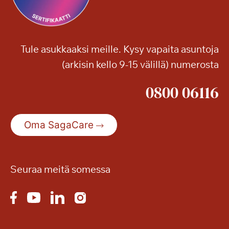
o
n
n
!
j
a
Tule asukkaaksi meille. Kysy vapaita asuntoja
m
(arkisin kello 9-15 välillä) numerosta
u
i
0800 06116
t
a
k
Oma SagaCare
e
s
ä
n
Seuraa meitä somessa
r
e
t
k