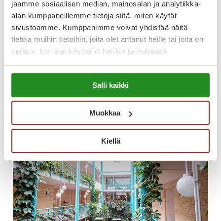
jaamme sosiaalisen median, mainosalan ja analytiikka-
Kesän kauneimpana päivänä nautimme
alan kumppaneillemme tietoja siitä, miten käytät
päiväkahvit Saga Kaskenpuiston vehreässä
sivustoamme. Kumppanimme voivat yhdistää näitä
puutarhassa pihlajien katveessa italialaisten
tietoja muihin tietoihin, joita olet antanut heille tai joita on
ikivihreiden aarioiden sekä iskelmien
kerätty, kun olet käyttänyt heidän palvelujaan.
soidessa.
Lue lisää evästeistä:
P
Lue lisää
Salli kaikki
https://sagacare.fi/evasteet/
ä
i
Muokkaa
v
ä
k
Kiellä
a
h
v
i
t
p