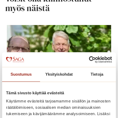
myös näistä
Suostumus
Yksityiskohdat
Tietoja
Tämä sivusto käyttää evästeitä
Käytämme evästeitä tarjoamamme sisällön ja mainosten
Päiväkahvit puutarhassa ja Le
räätälöimiseen, sosiaalisen median ominaisuuksien
Canzoni Sempreverdi -konsertti
tukemiseen ja kävijämäärämme analysoimiseen. Lisäksi