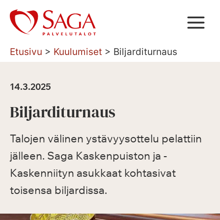
Siirry
sisältöön
Etusivu
>
Kuulumiset
>
Biljarditurnaus
14.3.2025
Biljarditurnaus
Talojen välinen ystävyysottelu pelattiin
jälleen. Saga Kaskenpuiston ja -
Kaskenniityn asukkaat kohtasivat
toisensa biljardissa.