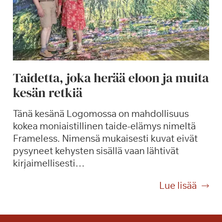
e
o
r
n
u
i
s
S
p
e
a
m
Taidetta, joka herää eloon ja muita
l
p
kesän retkiä
v
r
e
e
Tänä kesänä Logomossa on mahdollisuus
l
v
kokea moniaistillinen taide-elämys nimeltä
u
e
Frameless. Nimensä mukaisesti kuvat eivät
m
r
pysyneet kehysten sisällä vaan lähtivät
a
d
kirjaimellisesti…
k
i
s
-
T
Lue lisää
u
k
a
l
o
i
l
n