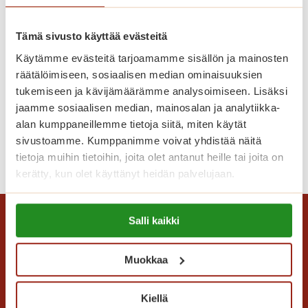
Taidetta, joka herää eloon ja muita
l
p
kesän retkiä
v
r
e
Tämä sivusto käyttää evästeitä
e
Tänä kesänä Logomossa on mahdollisuus
l
Käytämme evästeitä tarjoamamme sisällön ja mainosten
v
kokea moniaistillinen taide-elämys nimeltä
u
räätälöimiseen, sosiaalisen median ominaisuuksien
e
Frameless. Nimensä mukaisesti kuvat eivät
m
tukemiseen ja kävijämäärämme analysoimiseen. Lisäksi
r
pysyneet kehysten sisällä vaan lähtivät
a
jaamme sosiaalisen median, mainosalan ja analytiikka-
d
kirjaimellisesti…
k
alan kumppaneillemme tietoja siitä, miten käytät
i
s
sivustoamme. Kumppanimme voivat yhdistää näitä
-
T
Lue lisää
u
tietoja muihin tietoihin, joita olet antanut heille tai joita on
k
a
kerätty, kun olet käyttänyt heidän palvelujaan.
l
o
i
l
n
d
Lue lisää evästeistä:
a
s
e
Salli kaikki
https://sagacare.fi/evasteet/
S
e
t
a
r
t
Muokkaa
g
t
a
a
t
,
K
Kiellä
i
j