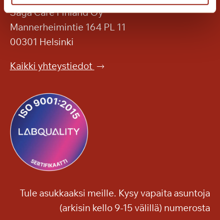
a
o
Saga Care Finland Oy
s
k
Mannerheimintie 164 PL 11
k
a
e
00301 Helsinki
h
n
e
p
Kaikki yhteystiedot
r
u
ä
i
ä
s
e
t
l
o
o
o
o
n
n
!
j
a
Tule asukkaaksi meille. Kysy vapaita asuntoja
m
(arkisin kello 9-15 välillä) numerosta
u