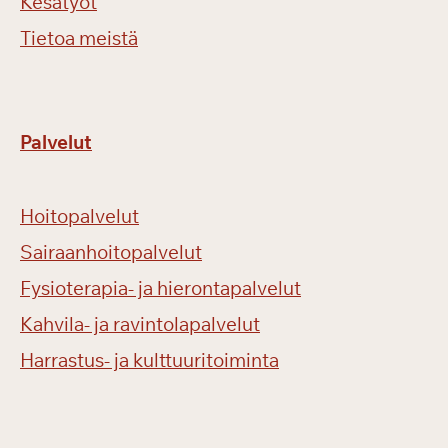
Kesätyöt
Tietoa meistä
Palvelut
Hoitopalvelut
Sairaanhoitopalvelut
Fysioterapia- ja hierontapalvelut
Kahvila- ja ravintolapalvelut
Harrastus- ja kulttuuritoiminta