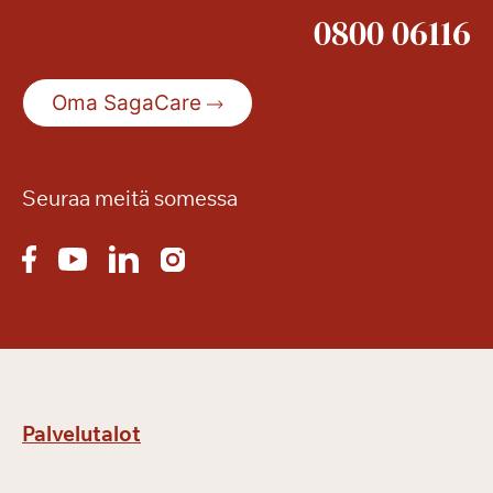
i
0800 06116
t
a
k
Oma SagaCare
e
s
ä
n
Seuraa meitä somessa
r
e
t
k
i
ä
Palvelutalot