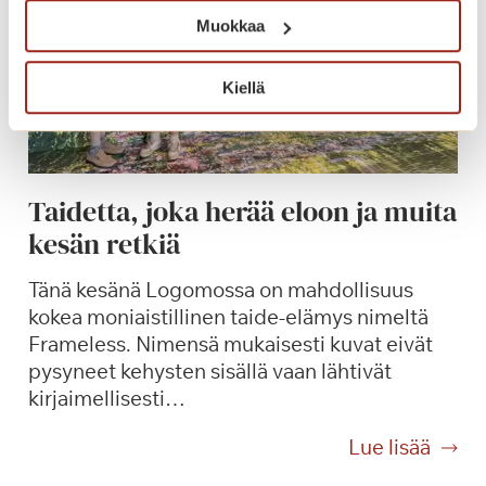
n
p
Muokkaa
z
e
o
r
n
Kiellä
u
i
s
S
p
e
a
m
Taidetta, joka herää eloon ja muita
l
p
kesän retkiä
v
r
e
e
Tänä kesänä Logomossa on mahdollisuus
l
v
kokea moniaistillinen taide-elämys nimeltä
u
e
Frameless. Nimensä mukaisesti kuvat eivät
m
r
pysyneet kehysten sisällä vaan lähtivät
a
d
kirjaimellisesti…
k
i
s
-
T
Lue lisää
u
k
a
l