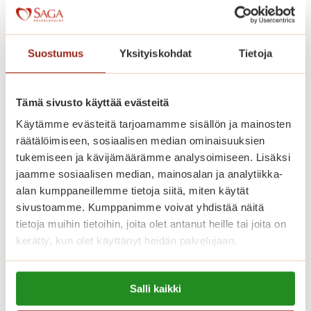
t
p
u
u
Suostumus
Yksityiskohdat
Tietoja
t
Muuta nyt peruspalvelumaksulla
a
Tämä sivusto käyttää evästeitä
Saga Kaskenpuistoon!
r
h
Käytämme evästeitä tarjoamamme sisällön ja mainosten
Muuta Saga Kaskenpuistoon kevyillä
a
räätälöimiseen, sosiaalisen median ominaisuuksien
palveluilla.
s
tukemiseen ja kävijämäärämme analysoimiseen. Lisäksi
s
jaamme sosiaalisen median, mainosalan ja analytiikka-
M
Lue lisää
a
alan kumppaneillemme tietoja siitä, miten käytät
u
j
sivustoamme. Kumppanimme voivat yhdistää näitä
u
tietoja muihin tietoihin, joita olet antanut heille tai joita on
a
t
kerätty, kun olet käyttänyt heidän palvelujaan.
L
a
e
n
Lue lisää evästeistä:
C
y
Salli kaikki
https://sagacare.fi/evasteet/
a
t