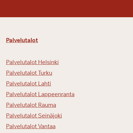
k
i
ä
Palvelutalot
Palvelutalot Helsinki
Palvelutalot Turku
Palvelutalot Lahti
Palvelutalot Lappeenranta
Palvelutalot Rauma
Palvelutalot Seinäjoki
Palvelutalot Vantaa