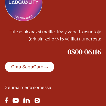
o
o
o
n
n
!
j
a
Tule asukkaaksi meille. Kysy vapaita asuntoja
m
(arkisin kello 9-15 välillä) numerosta
u
i
0800 06116
t
a
k
Oma SagaCare
e
s
ä
n
Seuraa meitä somessa
r
e
t