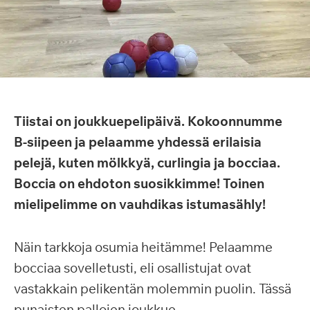
Tiistai on joukkuepelipäivä. Kokoonnumme
B-siipeen ja pelaamme yhdessä erilaisia
pelejä, kuten mölkkyä, curlingia ja bocciaa.
Boccia on ehdoton suosikkimme! Toinen
mielipelimme on vauhdikas istumasähly!
Näin tarkkoja osumia heitämme! Pelaamme
bocciaa sovelletusti, eli osallistujat ovat
vastakkain pelikentän molemmin puolin. Tässä
punaisten pallojen joukkue.