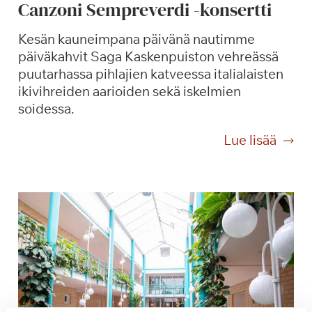
Canzoni Sempreverdi -konsertti
Kesän kauneimpana päivänä nautimme
päiväkahvit Saga Kaskenpuiston vehreässä
puutarhassa pihlajien katveessa italialaisten
ikivihreiden aarioiden sekä iskelmien
soidessa.
P
Lue lisää
ä
i
v
ä
k
a
h
v
i