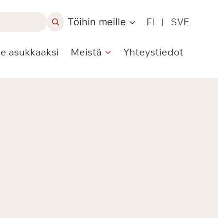
Töihin meille
FI
|
SVE
le asukkaaksi
Meistä
Yhteystiedot