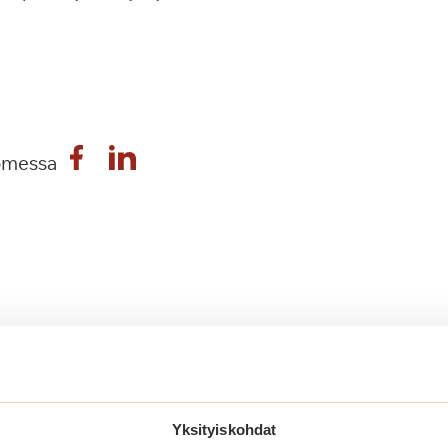
omessa
nut myös näistä
Yksityiskohdat