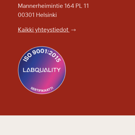
t
Mannerheimintie 164 PL 11
a
00301 Helsinki
r
h
Kaikki yhteystiedot
a
s
s
a
j
a
L
e
C
a
n
z
o
n