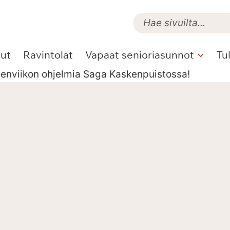
lut
Ravintolat
Vapaat senioriasunnot
Tu
tenviikon ohjelmia Saga Kaskenpuistossa!