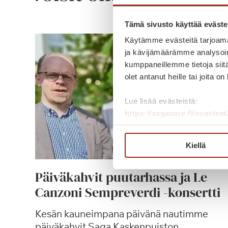
Tämä sivusto käyttää eväste
Käytämme evästeitä tarjoama
ja kävijämäärämme analysoim
kumppaneillemme tietoja siitä
olet antanut heille tai joita o
Lue lisää evästeistä:
https://sagacare.fi/evasteet
Kiellä
Päiväkahvit puutarhassa ja Le
Canzoni Sempreverdi -konsertti
Kesän kauneimpana päivänä nautimme
päiväkahvit Saga Kaskenpuiston