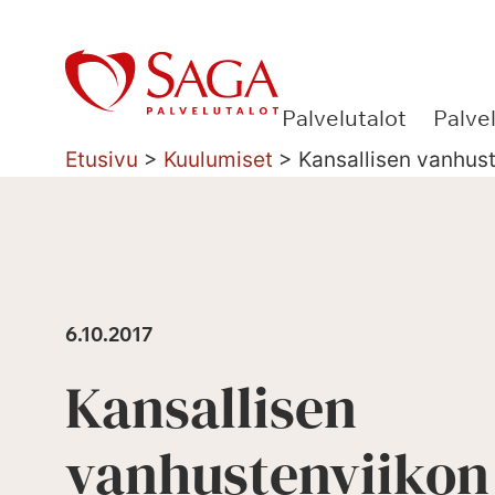
Siirry
sisältöön
Palvelutalot
Palve
Etusivu
>
Kuulumiset
>
Kansallisen vanhus
6.10.2017
Kansallisen
vanhustenviikon