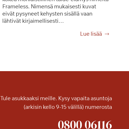
Frameless. Nimensä mukaisesti kuvat
eivät pysyneet kehysten sisällä vaan
lähtivät kirjaimellisesti…
T
Lue lisää
a
i
d
e
t
t
a
,
Tule asukkaaksi meille. Kysy vapaita asuntoja
j
o
(arkisin kello 9-15 välillä) numerosta
k
0800 06116
a
h