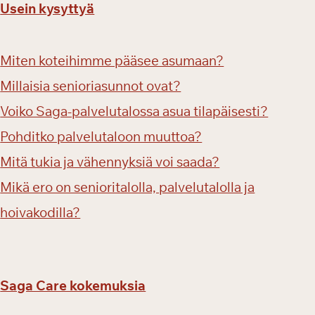
Usein kysyttyä
s
ä
n
Miten koteihimme pääsee asumaan?
r
e
Millaisia senioriasunnot ovat?
t
Voiko Saga-palvelutalossa asua tilapäisesti?
k
Pohditko palvelutaloon muuttoa?
i
ä
Mitä tukia ja vähennyksiä voi saada?
Mikä ero on senioritalolla, palvelutalolla ja
hoivakodilla?
Saga Care kokemuksia