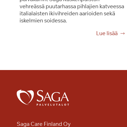
vehreässä puutarhassa pihlajien katveessa
italialaisten ikivihreiden aarioiden sekä
iskelmien soidessa.
P
Lue lisää
ä
i
v
ä
k
a
h
v
i
t
p
u
Saga Care Finland Oy
u