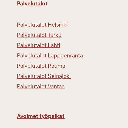
Palvelutalot
i
S
e
Palvelutalot Helsinki
m
p
Palvelutalot Turku
r
Palvelutalot Lahti
e
Palvelutalot Lappeenranta
v
e
Palvelutalot Rauma
r
Palvelutalot Seinäjoki
d
i
Palvelutalot Vantaa
-
k
o
n
Avoimet työpaikat
s
e