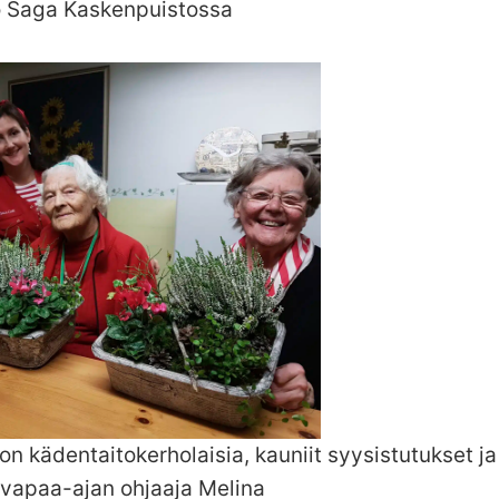
o Saga Kaskenpuistossa
n kädentaitokerholaisia, kauniit syysistutukset j
 vapaa-ajan ohjaaja Melina