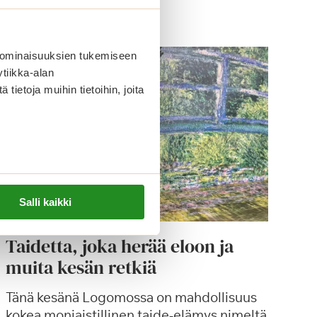
 ominaisuuksien tukemiseen
tiikka-alan
ietoja muihin tietoihin, joita
Salli kaikki
Taidetta, joka herää eloon ja
muita kesän retkiä
Tänä kesänä Logomossa on mahdollisuus
kokea moniaistillinen taide-elämys nimeltä