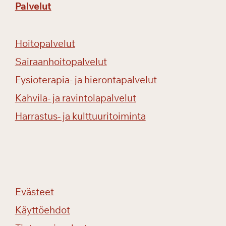
a
Palvelut
s
k
e
Hoitopalvelut
n
Sairaanhoitopalvelut
p
u
Fysioterapia- ja hierontapalvelut
i
Kahvila- ja ravintolapalvelut
s
t
Harrastus- ja kulttuuritoiminta
o
o
n
!
Evästeet
Käyttöehdot