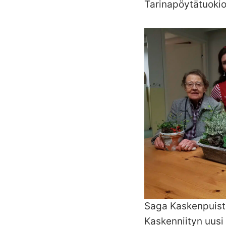
Tarinapöytätuoki
Saga Kaskenpuisto
Kaskenniityn uusi