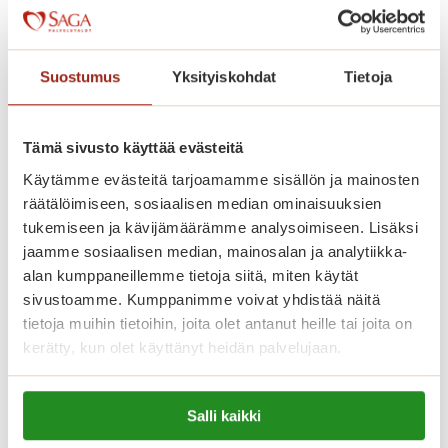
Suostumus
Yksityiskohdat
Tietoja
Saga Helapuiston tarjous – muuta
nyt peruspalvelumaksulla!
Tämä sivusto käyttää evästeitä
Tartu Saga Helapuiston tarjoukseen ja muuta
Käytämme evästeitä tarjoamamme sisällön ja mainosten
kodikkaaseen asuntoon
räätälöimiseen, sosiaalisen median ominaisuuksien
peruspalvelumaksulla!
tukemiseen ja kävijämäärämme analysoimiseen. Lisäksi
jaamme sosiaalisen median, mainosalan ja analytiikka-
S
Lue lisää
alan kumppaneillemme tietoja siitä, miten käytät
a
sivustoamme. Kumppanimme voivat yhdistää näitä
g
tietoja muihin tietoihin, joita olet antanut heille tai joita on
a
kerätty, kun olet käyttänyt heidän palvelujaan.
H
e
Lue lisää evästeistä:
Salli kaikki
l
https://sagacare.fi/evasteet/
a