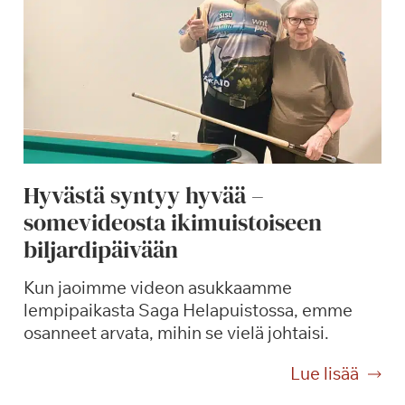
ä
t
t
a
u
n
n
y
n
t
e
p
l
e
m
r
Hyvästä syntyy hyvää –
a
u
somevideosta ikimuistoiseen
a
s
p
biljardipäivään
p
a
a
l
Kun jaoimme videon asukkaamme
l
v
lempipaikasta Saga Helapuistossa, emme
v
e
osanneet arvata, mihin se vielä johtaisi.
e
l
l
H
Lue lisää
u
u
y
t