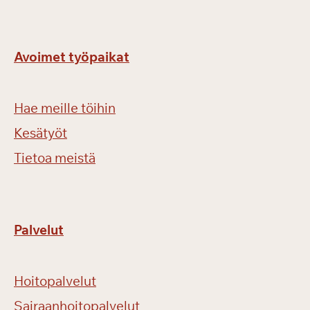
v
ä
ä
Avoimet työpaikat
n
Hae meille töihin
Kesätyöt
Tietoa meistä
Palvelut
Hoitopalvelut
Sairaanhoitopalvelut