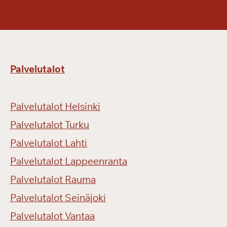
t
o
i
s
e
Palvelutalot
e
n
b
Palvelutalot Helsinki
i
l
Palvelutalot Turku
j
Palvelutalot Lahti
a
r
Palvelutalot Lappeenranta
d
Palvelutalot Rauma
i
Palvelutalot Seinäjoki
p
ä
Palvelutalot Vantaa
i