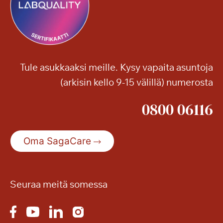
o
m
e
v
i
Tule asukkaaksi meille. Kysy vapaita asuntoja
d
(arkisin kello 9-15 välillä) numerosta
e
o
0800 06116
s
t
a
Oma SagaCare
i
k
i
m
Seuraa meitä somessa
u
i
s